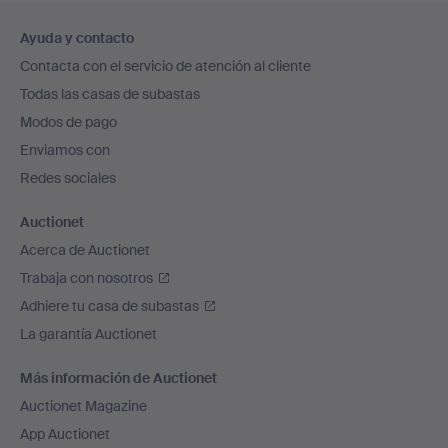
Navegación
Ayuda y contacto
en
Contacta con el servicio de atención al cliente
el
Todas las casas de subastas
pie
Modos de pago
de
Enviamos con
página
Redes sociales
Auctionet
Acerca de Auctionet
Trabaja con nosotros
Adhiere tu casa de subastas
La garantía Auctionet
Más información de Auctionet
Auctionet Magazine
App Auctionet