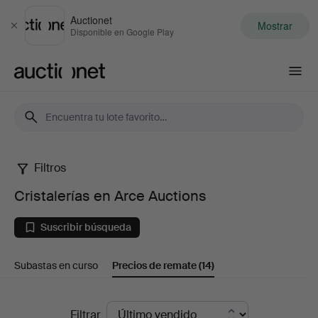
Auctionet
Mostrar
Cerrar
Disponible en Google Play
Auctionet.com
Filtros
Cristalerías
Cristalerías en Arce Auctions
en
Suscribir búsqueda
Arce
Subastas en curso
Precios de remate
(14)
Auctions
Precios
Filtrar