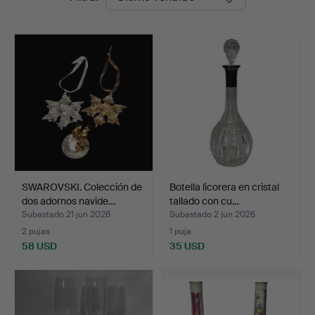
de
remate
SWAROVSKI. Colección de
Botella licorera en cristal
dos adornos navide…
tallado con cu…
Subastado 21 jun 2026
Subastado 2 jun 2026
2 pujas
1 puja
58 USD
35 USD