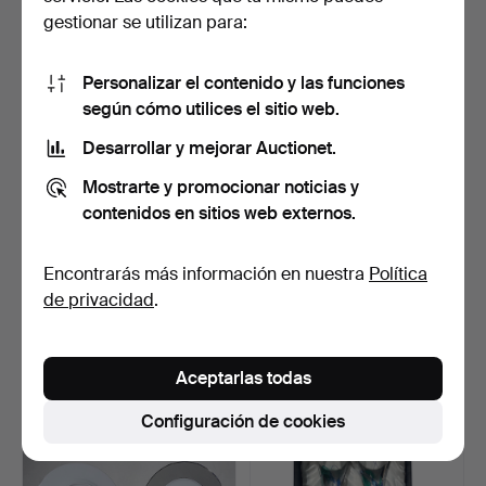
208 USD
52 USD
gestionar se utilizan para:
Personalizar el contenido y las funciones
según cómo utilices el sitio web.
Desarrollar y mejorar Auctionet.
Mostrarte y promocionar noticias y
contenidos en sitios web externos.
Encontrarás más información en nuestra
Política
SAINT LOUIS. Jarra modelo
Juego de 12 copas de
de privacidad
.
Thistle Gold en …
diseño aptas para hel…
Subastado 29 sep 2025
Subastado 22 sep 2025
8 pujas
16 pujas
Aceptarlas todas
116 USD
151 USD
Configuración de cookies