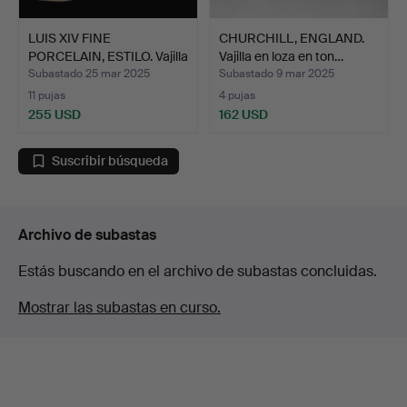
LUIS XIV FINE
CHURCHILL, ENGLAND.
PORCELAIN, ESTILO. Vajilla
Vajilla en loza en ton…
e…
Subastado 25 mar 2025
Subastado 9 mar 2025
11 pujas
4 pujas
255 USD
162 USD
Suscribir búsqueda
Archivo de subastas
Estás buscando en el archivo de subastas concluidas.
Mostrar las subastas en curso.