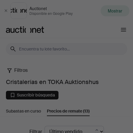
Auctionet
Mostrar
Cerrar
Disponible en Google Play
Auctionet.com
Filtros
Cristalerías
Cristalerías en TOKA Auktionshus
en
Suscribir búsqueda
TOKA
Subastas en curso
Precios de remate
(13)
Auktionshus
Precios
Filtrar