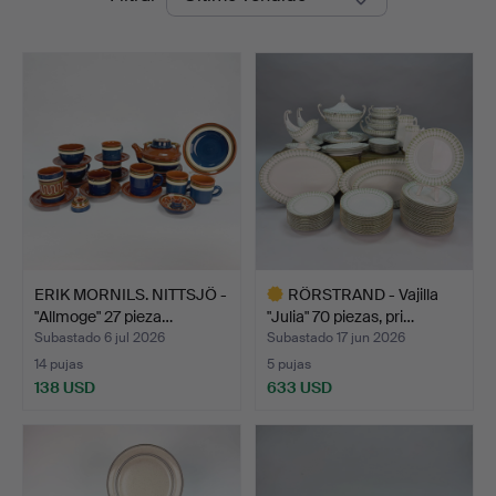
de
remate
ERIK MORNILS. NITTSJÖ -
RÖRSTRAND - Vajilla
"Allmoge" 27 pieza…
"Julia" 70 piezas, pri…
Subastado 6 jul 2026
Subastado 17 jun 2026
14 pujas
5 pujas
138 USD
633 USD
Lote
seleccionado