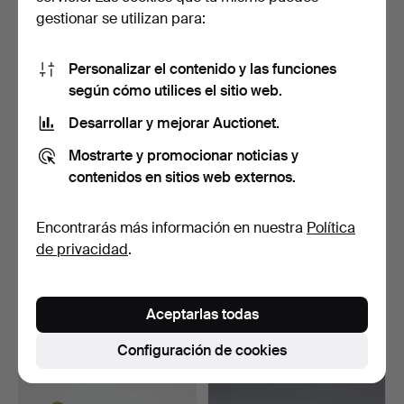
53 USD
43 USD
gestionar se utilizan para:
Personalizar el contenido y las funciones
según cómo utilices el sitio web.
Desarrollar y mejorar Auctionet.
Mostrarte y promocionar noticias y
contenidos en sitios web externos.
Encontrarás más información en nuestra
Política
CUENCOS PARA SOPA - 11
STIG LINDBERG. Set de
de privacidad
.
piezas, Flora Scand…
café - Gustavsberg P…
Subastado 28 feb 2026
Subastado 15 nov 2025
2 pujas
10 pujas
Aceptarlas todas
64 USD
570 USD
Configuración de cookies