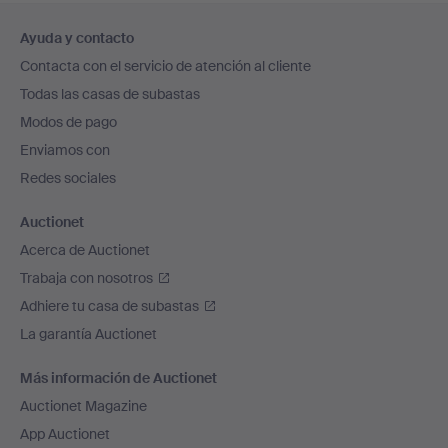
Navegación
Ayuda y contacto
en
Contacta con el servicio de atención al cliente
el
Todas las casas de subastas
pie
Modos de pago
de
Enviamos con
página
Redes sociales
Auctionet
Acerca de Auctionet
Trabaja con nosotros
Adhiere tu casa de subastas
La garantía Auctionet
Más información de Auctionet
Auctionet Magazine
App Auctionet