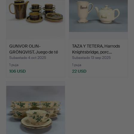
GUNVOR OLIN-
TAZA Y TETERA, Harrods
GRÖNQVIST. Juego de té
Knightsbridge, porc…
para Ar…
Subastado 4 oct 2025
Subastado 13 sep 2025
1 puja
1 puja
106 USD
22 USD