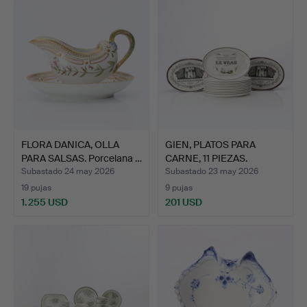
FLORA DANICA, OLLA
GIEN, PLATOS PARA
PARA SALSAS. Porcelana …
CARNE, 11 PIEZAS.
Cerámi…
Subastado 24 may 2026
Subastado 23 may 2026
19 pujas
9 pujas
1.255 USD
201 USD