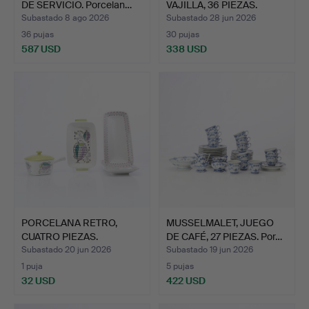
DE SERVICIO. Porcelan…
VAJILLA, 36 PIEZAS.
Cerám…
Subastado 8 ago 2026
Subastado 28 jun 2026
36 pujas
30 pujas
587 USD
338 USD
PORCELANA RETRO,
MUSSELMALET, JUEGO
CUATRO PIEZAS.
DE CAFÉ, 27 PIEZAS. Por…
Rörstrand.…
Subastado 20 jun 2026
Subastado 19 jun 2026
1 puja
5 pujas
32 USD
422 USD