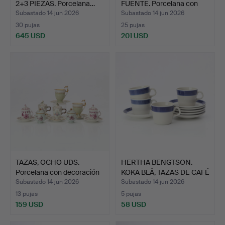
2+3 PIEZAS. Porcelana…
FUENTE. Porcelana con
de…
Subastado 14 jun 2026
Subastado 14 jun 2026
30 pujas
25 pujas
645 USD
201 USD
TAZAS, OCHO UDS.
HERTHA BENGTSON.
Porcelana con decoración
KOKA BLÅ, TAZAS DE CAFÉ
…
C…
Subastado 14 jun 2026
Subastado 14 jun 2026
13 pujas
5 pujas
159 USD
58 USD