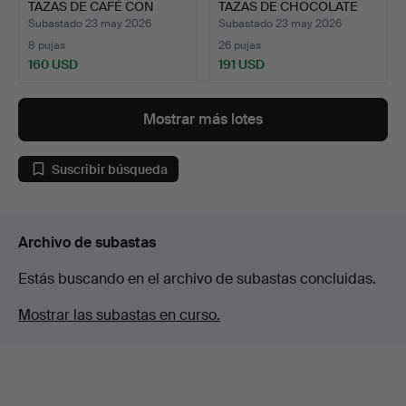
TAZAS DE CAFÉ CON
TAZAS DE CHOCOLATE
PLATOS,…
CON P…
Subastado 23 may 2026
Subastado 23 may 2026
8 pujas
26 pujas
160 USD
191 USD
Mostrar más lotes
Suscribir búsqueda
Archivo de subastas
Estás buscando en el archivo de subastas concluidas.
Mostrar las subastas en curso.