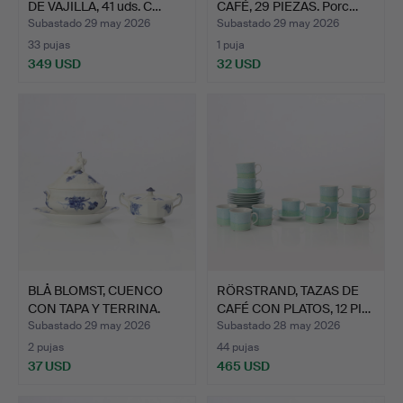
DE VAJILLA, 41 uds. C…
CAFÉ, 29 PIEZAS. Porc…
Subastado 29 may 2026
Subastado 29 may 2026
33 pujas
1 puja
349 USD
32 USD
BLÅ BLOMST, CUENCO
RÖRSTRAND, TAZAS DE
CON TAPA Y TERRINA.
CAFÉ CON PLATOS, 12 PI…
Por…
Subastado 29 may 2026
Subastado 28 may 2026
2 pujas
44 pujas
37 USD
465 USD