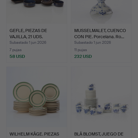
GEFLE, PIEZAS DE
MUSSELMALET, CUENCO
VAJILLA, 21 UDS.
CON PIE. Porcelana. Ro…
Cerámica…
Subastado 1 jun 2026
Subastado 1 jun 2026
7 pujas
11 pujas
58 USD
232 USD
WILHELM KÅGE. PIEZAS
BLÅ BLOMST, JUEGO DE