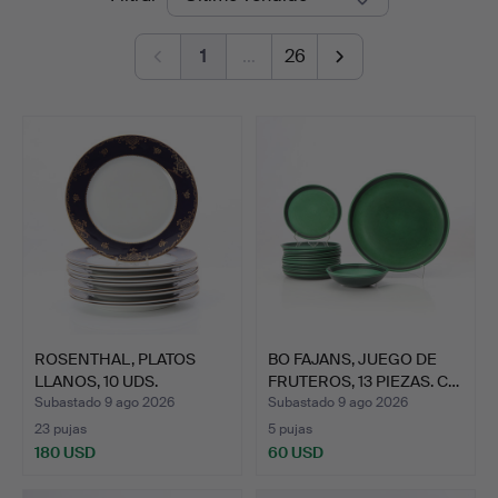
de
1
…
26
remate
ROSENTHAL, PLATOS
BO FAJANS, JUEGO DE
LLANOS, 10 UDS.
FRUTEROS, 13 PIEZAS. C…
Porcelan…
Subastado 9 ago 2026
Subastado 9 ago 2026
23 pujas
5 pujas
180 USD
60 USD