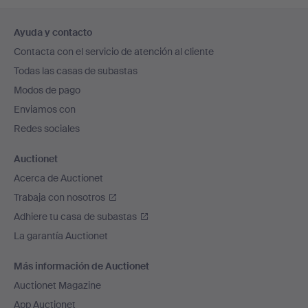
Navegación
Ayuda y contacto
en
Contacta con el servicio de atención al cliente
el
Todas las casas de subastas
pie
Modos de pago
de
Enviamos con
página
Redes sociales
Auctionet
Acerca de Auctionet
Trabaja con nosotros
Adhiere tu casa de subastas
La garantía Auctionet
Más información de Auctionet
Auctionet Magazine
App Auctionet