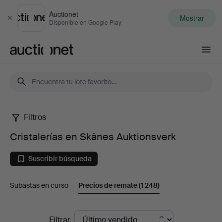
Auctionet
Mostrar
Cerrar
Disponible en Google Play
Auctionet.com
Filtros
Cristalerías
Cristalerías en Skånes Auktionsverk
en
Suscribir búsqueda
Skånes
Subastas en curso
Precios de remate
(1 248)
Auktionsverk
Precios
Filtrar