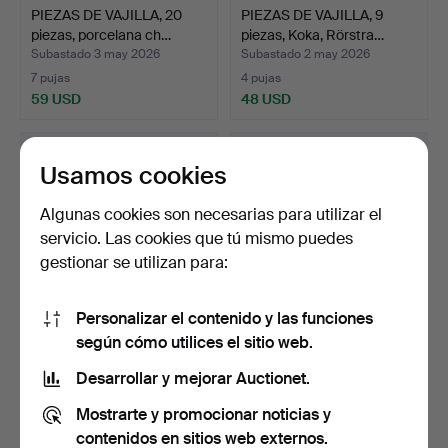
PIEZAS DE VAJILLA, 20
PIEZAS DE VAJILLA, 9
piezas, porcelana ch…
piezas, Koka, Rörstra…
Subastado 3 may 2026
Subastado 2 may 2026
7 pujas
4 pujas
59 USD
48 USD
Usamos cookies
Algunas cookies son necesarias para utilizar el
servicio. Las cookies que tú mismo puedes
gestionar se utilizan para:
Personalizar el contenido y las funciones
según cómo utilices el sitio web.
PIEZAS DE VAJILLA, 32
JUEGO DE CAFÉ, 9 piezas,
piezas, "Koka", Rörs…
Rosenthal.
Desarrollar y mejorar Auctionet.
Subastado 2 may 2026
Subastado 2 may 2026
Mostrarte y promocionar noticias y
9 pujas
1 puja
169 USD
32 USD
contenidos en sitios web externos.