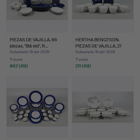
PIEZAS DE VAJILLA, 66
HERTHA BENGTSON.
piezas, "Blå eld", R…
PIEZAS DE VAJILLA, 21
pie…
Subastado 19 abr 2026
Subastado 16 abr 2026
11 pujas
11 pujas
862 USD
211 USD