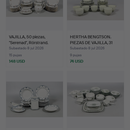
VAJILLA, 50 piezas,
HERTHA BENGTSON.
"Serenad", Rörstrand.
PIEZAS DE VAJILLA, 31
pie…
Subastado 8 jul 2026
Subastado 8 jul 2026
15 pujas
9 pujas
148 USD
74 USD