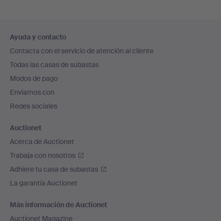
Navegación
Ayuda y contacto
en
Contacta con el servicio de atención al cliente
el
Todas las casas de subastas
pie
Modos de pago
de
Enviamos con
página
Redes sociales
Auctionet
Acerca de Auctionet
Trabaja con nosotros
Adhiere tu casa de subastas
La garantía Auctionet
Más información de Auctionet
Auctionet Magazine