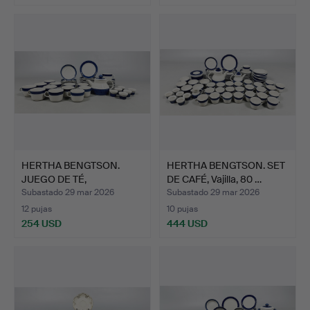
HERTHA BENGTSON.
HERTHA BENGTSON. SET
JUEGO DE TÉ,
DE CAFÉ, Vajilla, 80 …
PORCELANA, K…
Subastado 29 mar 2026
Subastado 29 mar 2026
12 pujas
10 pujas
254 USD
444 USD