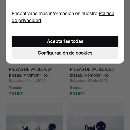
Encontrarás más información en nuestra
Política
de privacidad
.
Aceptarlas todas
Configuración de cookies
PIEZAS DE VAJILLA, 34
PIEZAS DE VAJILLA, 62
piezas, "Anemon", Rö…
piezas, "Pomona", Ro…
Subastado 1 may 2026
Subastado 25 abr 2026
16 pujas
5 pujas
211 USD
53 USD