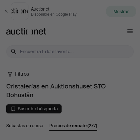
Auctionet
Mostrar
Cerrar
Disponible en Google Play
Auctionet.com
Filtros
Cristalerías
Cristalerías en Auktionshuset STO
en
Bohuslän
Auktionshuset
Suscribir búsqueda
STO
Subastas en curso
Precios de remate
(277)
Bohuslän