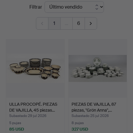
Precios
Filtrar
de
1
…
6
remate
ULLA PROCOPÉ. PIEZAS
PIEZAS DE VAJILLA, 87
DE VAJILLA, 45 piezas…
piezas, "Grön Anna",…
Subastado 29 jul 2026
Subastado 25 jul 2026
5 pujas
8 pujas
85 USD
327 USD