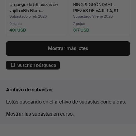
Un juego de 59 piezas de
BING & GRÖNDAHL.
vajilla «Blå Blom…
PIEZAS DE VAJILLA, 91
pie…
Subastado 5 feb 2026
Subastado 31 ene 2026
9 pujas
7 pujas
401 USD
317 USD
Mostrar más lotes
Suscribir búsqueda
Archivo de subastas
Estás buscando en el archivo de subastas concluidas.
Mostrar las subastas en curso.