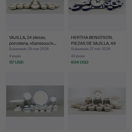
VAJILLA, 24 piezas,
HERTHA BENGTSON.
porcelana, «Sanssouci»…
PIEZAS DE VAJILLA, 49
pie…
Subastado 29 mar 2026
Subastado 27 mar 2026
4 pujas
43 pujas
117 USD
604 USD