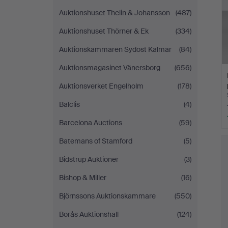
Auktionshuset Thelin & Johansson
(487)
Auktionshuset Thörner & Ek
(334)
Auktionskammaren Sydost Kalmar
(84)
Auktionsmagasinet Vänersborg
(656)
Auktionsverket Engelholm
(178)
Balclis
(4)
Barcelona Auctions
(59)
Batemans of Stamford
(5)
Bidstrup Auktioner
(3)
Bishop & Miller
(16)
Björnssons Auktionskammare
(550)
Borås Auktionshall
(124)