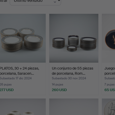
ltrar
de
emate
PLATOS, 30 + 24 piezas,
Un conjunto de 55 piezas
Juego 
porcelana, Saracen…
de porcelana, Rom…
porcel
Subastado 17 dic 2024
Subastado 30 nov 2024
Subast
26 pujas
14 pujas
7 pujas
277 USD
260 USD
65 U