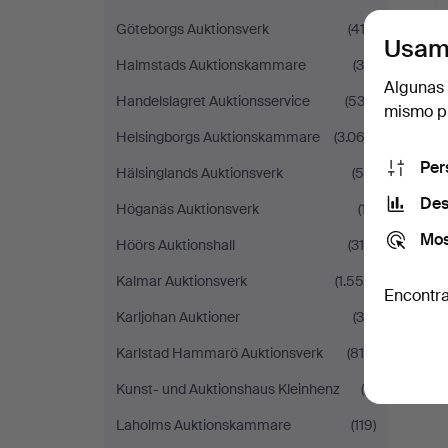
Göteborgs Auktionsverk
(412)
Usam
Halmstads Auktionskammare
(30)
Algunas 
Handelslagret Auktionsservice
(533)
mismo pu
Helsingborgs Auktionskammare
(3.062)
Per
Hälsinglands Auktionsverk
(50)
Des
Höganäs Auktionsverk
(17)
Mos
Höörs Auktionshall
(315)
Kalmar Auktionsverk
(1.556)
Encontra
Karljohan Auktioner
(35)
Karlstad Hammarö Auktionsverk
(810)
Kunst- und Auktionshaus Kleinhenz
(4)
Laholms Auktionskammare
(119)