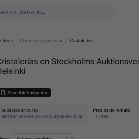
elsinki
/
Cerámica y porcelana
/
Cristalerías
ristalerías en Stockholms Auktionsve
elsinki
Suscribir búsqueda
Subastas en curso
Precios de remate
Mostrar los lotes por los que puedes pujar
14 lotes
recios