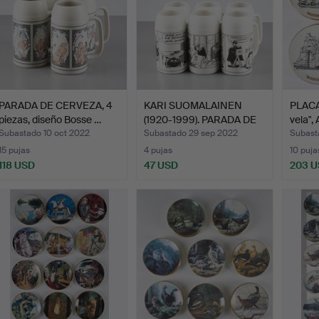
PARADA DE CERVEZA, 4
KARI SUOMALAINEN
PLACAS
piezas, diseño Bosse …
(1920-1999). PARADA DE
vela",
CE…
Subastado 10 oct 2022
Subastado 29 sep 2022
Subast
15 pujas
4 pujas
10 puja
118 USD
47 USD
203 