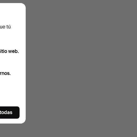
ue tú
itio web.
rnos.
 todas