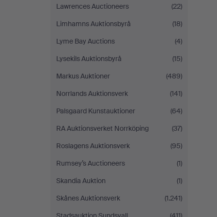
Lawrences Auctioneers
(22)
Limhamns Auktionsbyrå
(18)
Lyme Bay Auctions
(4)
Lysekils Auktionsbyrå
(15)
Markus Auktioner
(489)
Norrlands Auktionsverk
(141)
Palsgaard Kunstauktioner
(64)
RA Auktionsverket Norrköping
(37)
Roslagens Auktionsverk
(95)
Rumsey’s Auctioneers
(1)
Skandia Auktion
(1)
Skånes Auktionsverk
(1.241)
Stadsauktion Sundsvall
(411)