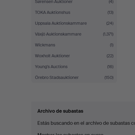
Sørensen Auktioner
(4)
TOKA Auktionshus
(13)
Uppsala Auktionskammare
(24)
Växjö Auktionskammare
(1.371)
Wickmans
(1)
Woxholt Auktioner
(22)
Young's Auctions
(16)
Örebro Stadsauktioner
(150)
Archivo de subastas
Estás buscando en el archivo de subastas c