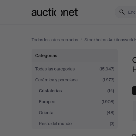
Auctionet.com
Todos los lotes cerrados
/
Stockholms Auktionsverk H
Cristalerías
Categorías
C
en
H
Todas las categorías
(15.947)
Cerámica y porcelana
(1.973)
Stockholms
Cristalerías
(14)
Auktionsverk
Europeo
(1.908)
Helsinki
Oriental
(48)
Resto del mundo
(3)
P