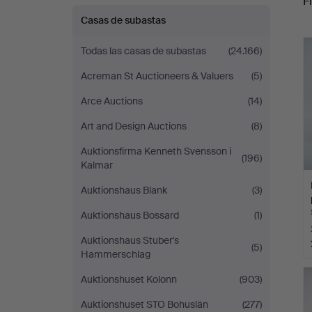
Fi
Casas de subastas
r
Todas las casas de subastas
(24.166)
Acreman St Auctioneers & Valuers
(5)
Arce Auctions
(14)
Art and Design Auctions
(8)
Auktionsfirma Kenneth Svensson i
(196)
Kalmar
Auktionshaus Blank
(3)
Auktionshaus Bossard
(1)
Auktionshaus Stuber's
(5)
Hammerschlag
Auktionshuset Kolonn
(903)
Auktionshuset STO Bohuslän
(277)