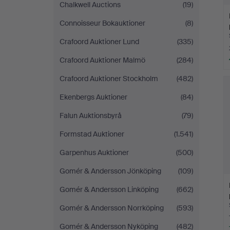
Chalkwell Auctions
(19)
Connoisseur Bokauktioner
(8)
Crafoord Auktioner Lund
(335)
Crafoord Auktioner Malmö
(284)
Crafoord Auktioner Stockholm
(482)
Ekenbergs Auktioner
(84)
Falun Auktionsbyrå
(79)
Formstad Auktioner
(1.541)
Garpenhus Auktioner
(500)
Gomér & Andersson Jönköping
(109)
Gomér & Andersson Linköping
(662)
Gomér & Andersson Norrköping
(593)
Gomér & Andersson Nyköping
(482)