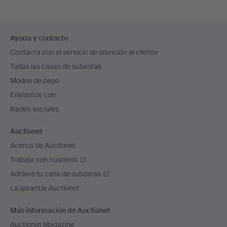
Navegación
Ayuda y contacto
en
Contacta con el servicio de atención al cliente
el
Todas las casas de subastas
pie
Modos de pago
de
Enviamos con
página
Redes sociales
Auctionet
Acerca de Auctionet
Trabaja con nosotros
Adhiere tu casa de subastas
La garantía Auctionet
Más información de Auctionet
Auctionet Magazine