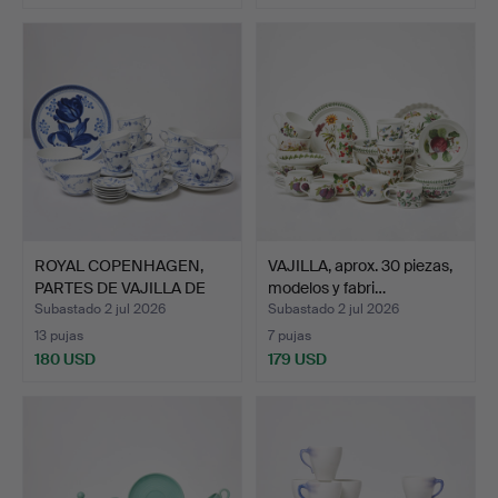
ROYAL COPENHAGEN,
VAJILLA, aprox. 30 piezas,
PARTES DE VAJILLA DE
modelos y fabri…
CAF…
Subastado 2 jul 2026
Subastado 2 jul 2026
13 pujas
7 pujas
180 USD
179 USD