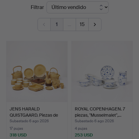
Precios
Filtrar
de
1
…
15
remate
JENS HARALD
ROYAL COPENHAGEN. 7
QUISTGAARD. Piezas de
piezas, "Musselmalet",…
vajilla,…
Subastado 6 ago 2026
Subastado 6 ago 2026
17 pujas
4 pujas
318 USD
253 USD