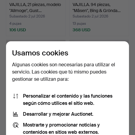
VAJILLA, 21 piezas, modelo
VAJILLA. 94 piezas,
"Allmoge", Gust…
"Måsen", Bing & Grönda…
Subastado 2 jul 2026
Subastado 2 jul 2026
4 pujas
13 pujas
106 USD
368 USD
Usamos cookies
Algunas cookies son necesarias para utilizar el
servicio. Las cookies que tú mismo puedes
gestionar se utilizan para:
Personalizar el contenido y las funciones
según cómo utilices el sitio web.
MEISSEN. Piezas de vajilla,
MARIANNE WESTMAN.
"Lökmönstret",…
PIEZAS DE VAJILLA DE
Desarrollar y mejorar Auctionet.
CAF…
Subastado 1 jul 2026
Subastado 30 jun 2026
Mostrarte y promocionar noticias y
23 pujas
19 pujas
635 USD
578 USD
contenidos en sitios web externos.