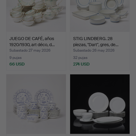
JUEGO DE CAFÉ, años
STIG LINDBERG. 28
1920/1930, art déco, d…
piezas, "Dart", gres, de…
Subastado 27 may 2026
Subastado 26 may 2026
9 pujas
32 pujas
66 USD
274 USD