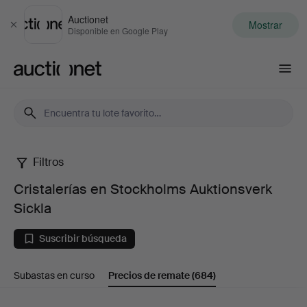
Auctionet
Mostrar
Cerrar
Disponible en Google Play
Auctionet.com
Filtros
Cristalerías
Cristalerías en Stockholms Auktionsverk
en
Sickla
Stockholms
Suscribir búsqueda
Auktionsverk
Subastas en curso
Precios de remate
(684)
Sickla