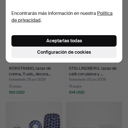
Encontrarás más información en nuestra
Política
de privacidad
.
Aceptarlas todas
Configuración de cookies
RÖRSTRAND, tazas de
STIG LINDBERG. tazas de
crema, 11 uds., decora…
café con platos y …
Subastado 29 jun 2026
Subastado 25 jun 2026
12 pujas
15 pujas
190 USD
104 USD