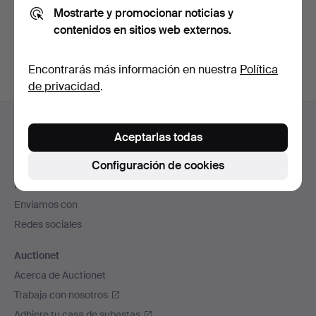
Mostrarte y promocionar noticias y
También puedes buscar en
nuestro archivo de
contenidos en sitios web externos.
subastas concluidas
.
Encontrarás más información en nuestra
Política
de privacidad
.
Navegación
Ayuda y contacto
en
Aceptarlas todas
Contacta con el servicio de atención al cliente
el
Configuración de cookies
Todas las casas de subastas
pie
Modos de pago
de
Enviamos con
página
Redes sociales
Auctionet
Acerca de Auctionet
Trabaja con nosotros
Adhiere tu casa de subastas