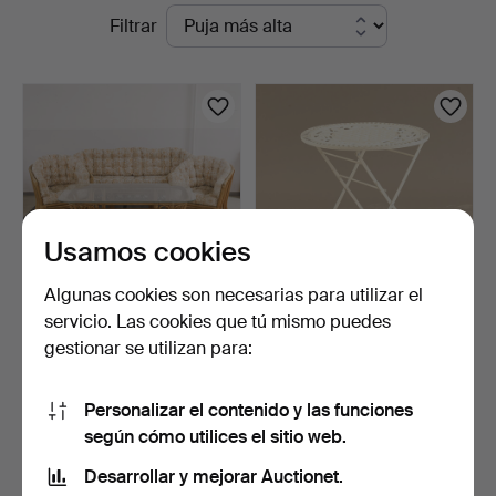
Subastas
Filtrar
Auktionsverk
en
curso
Usamos cookies
Algunas cookies son necesarias para utilizar el
servicio. Las cookies que tú mismo puedes
MUEBLES DE JARDÍN, 5
MESA DE JARDÍN.
gestionar se utilizan para:
piezas, bambú/ratán y…
5 días
1 día
7 pujas
5 pujas
Personalizar el contenido y las funciones
64 USD
53 USD
según cómo utilices el sitio web.
Desarrollar y mejorar Auctionet.
Suscribir búsqueda