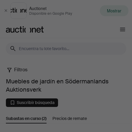
Auctionet
Mostrar
Cerrar
Disponible en Google Play
Auctionet.com
Filtros
Muebles
Muebles de jardín en Södermanlands
de
Auktionsverk
jardín
Suscribir búsqueda
en
Subastas en curso
(2)
Precios de remate
Södermanlands