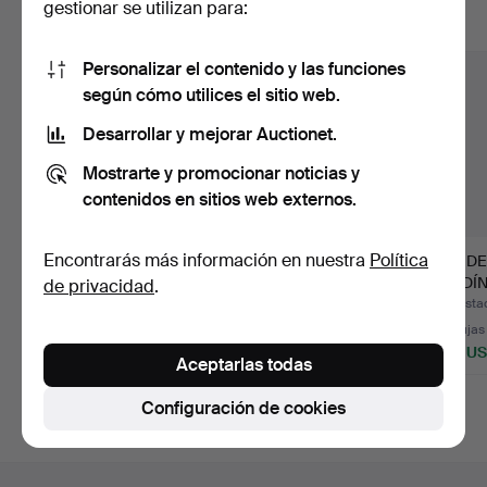
gestionar se utilizan para:
Mostrar todos los lotes
Personalizar el contenido y las funciones
según cómo utilices el sitio web.
Desarrollar y mejorar Auctionet.
Mostrarte y promocionar noticias y
contenidos en sitios web externos.
Encontrarás más información en nuestra
Política
TUMBONA DE JARDÍN
GRUPO DE
PAR DE
«CAPTAIN SEAT» DE 2
JARDINERÍA. MESA
JARDÍN
de privacidad
.
PLAZ…
CON 6 SILLAS «JA…
HELEC
Subastado 13 jun 2025
Subastado 18 sep 2025
Subasta
34 pujas
42 pujas
39 pujas
736 USD
526 USD
469 U
Aceptarlas todas
Configuración de cookies
Navegación