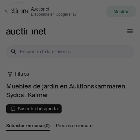
Auctionet
Mostrar
Cerrar
Disponible en Google Play
Auctionet.com
Filtros
Muebles
Muebles de jardín en Auktionskammaren
de
Sydost Kalmar
jardín
Suscribir búsqueda
en
Subastas en curso
(0)
Precios de remate
Auktionskammaren