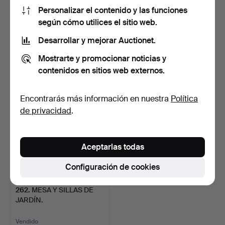
Personalizar el contenido y las funciones
362
.
SILUETA
ASIENTO DE JARDÍN DE
según cómo utilices el sitio web.
DECORATIVA DE HADA DE
METAL PINTADO.
Desarrollar y mejorar Auctionet.
JARDÍN DE ME…
Subastado 24 dic 2025
Vendido
2 pujas
Mostrarte y promocionar noticias y
61 USD
54 USD
contenidos en sitios web externos.
Encontrarás más información en nuestra
Política
de privacidad
.
Aceptarlas todas
Configuración de cookies
262
.
MESA Y SILLAS DE
JARDÍN.
Vendido