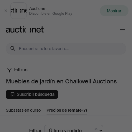
Auctionet
Mostrar
Cerrar
Disponible en Google Play
Auctionet.com
Filtros
Muebles
Muebles de jardín en Chalkwell Auctions
de
Suscribir búsqueda
jardín
Subastas en curso
Precios de remate
(7)
en
Chalkwell
Precios
Filtrar