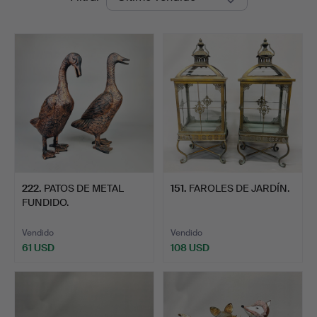
de
Auctions
remate
222
.
PATOS DE METAL
151
.
FAROLES DE JARDÍN.
FUNDIDO.
Vendido
Vendido
61 USD
108 USD