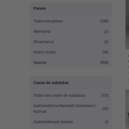
Países
Todos los países
(136)
Alemania
(2)
Dinamarca
(3)
Reino Unido
(18)
Suecia
(113)
Casas de subastas
Todas las casas de subastas
(113)
Auktionsfirma Kenneth Svensson i
(10)
Kalmar
Auktionshuset Kolonn
(1)