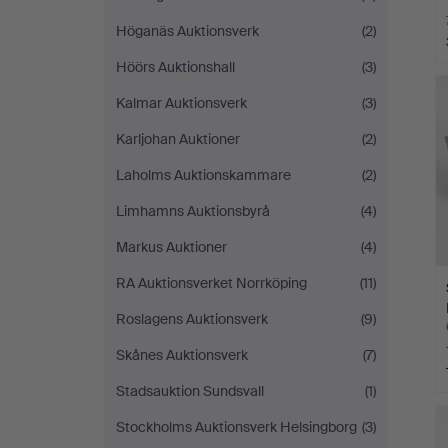
Höganäs Auktionsverk
(2)
Höörs Auktionshall
(3)
Kalmar Auktionsverk
(3)
Karljohan Auktioner
(2)
Laholms Auktionskammare
(2)
Limhamns Auktionsbyrå
(4)
Markus Auktioner
(4)
RA Auktionsverket Norrköping
(11)
Roslagens Auktionsverk
(9)
Skånes Auktionsverk
(7)
Stadsauktion Sundsvall
(1)
Stockholms Auktionsverk Helsingborg
(3)