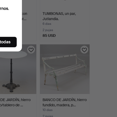
rnos.
DE JARDÍN, con
TUMBONAS, un par,
o extensible int…
Jutlandia.
6 días
2 pujas
SD
85 USD
 todas
DE JARDÍN, hierro
BANCO DE JARDÍN, hierro
o/tablero de …
fundido, madera, p…
10 días
2 pujas