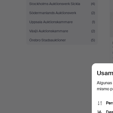
Stockholms Auktionsverk Sickla
(4)
Södermanlands Auktionsverk
(2)
Uppsala Auktionskammare
(1)
Växjö Auktionskammare
(2)
Örebro Stadsauktioner
(5)
Usam
Algunas 
mismo pu
Per
Des