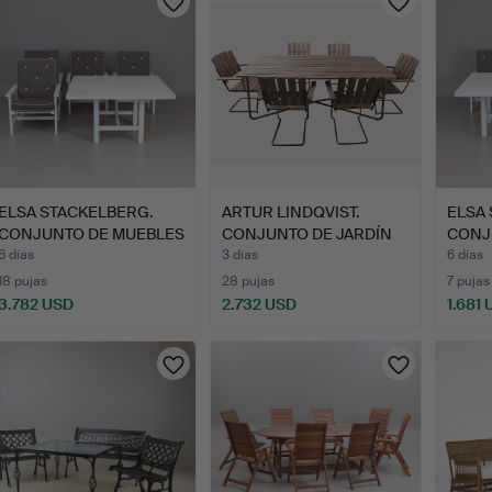
ELSA STACKELBERG.
ARTUR LINDQVIST.
ELSA
CONJUNTO DE MUEBLES
CONJUNTO DE JARDÍN
CONJ
DE J…
GRYTHY…
DE J…
6 días
3 días
6 días
18 pujas
28 pujas
7 pujas
3.782 USD
2.732 USD
1.681