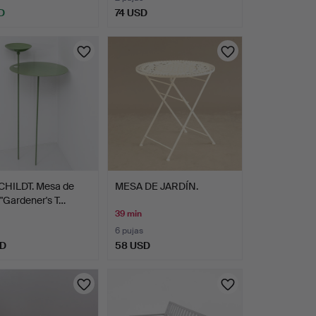
D
74 USD
CHILDT. Mesa de
MESA DE JARDÍN.
, "Gardener's T…
39 min
6 pujas
SD
58 USD