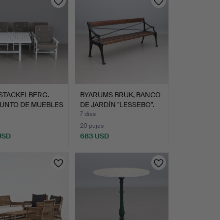
 STACKELBERG.
BYARUMS BRUK, BANCO
UNTO DE MUEBLES
DE JARDÍN "LESSEBO".
H…
7 días
20 pujas
 USD
683 USD