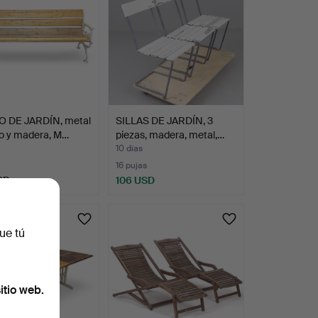
 DE JARDÍN, metal
SILLAS DE JARDÍN, 3
do y madera, M…
piezas, madera, metal,…
10 días
16 pujas
SD
106 USD
ue tú
itio web.