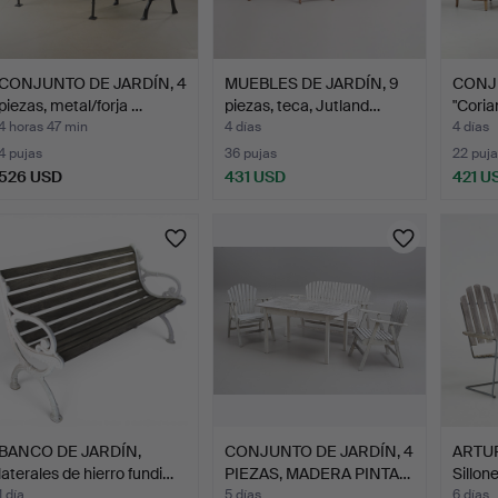
CONJUNTO DE JARDÍN, 4
MUEBLES DE JARDÍN, 9
CONJ
piezas, metal/forja …
piezas, teca, Jutland…
"Coria
4 horas 47 min
4 días
4 días
4 pujas
36 pujas
22 puja
526 USD
431 USD
421 U
BANCO DE JARDÍN,
CONJUNTO DE JARDÍN, 4
ARTUR
laterales de hierro fundi…
PIEZAS, MADERA PINTA…
Sillon
1 día
5 días
6 días