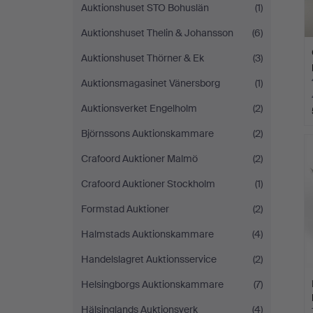
Auktionshuset STO Bohuslän
(1)
Auktionshuset Thelin & Johansson
(6)
Auktionshuset Thörner & Ek
(3)
Auktionsmagasinet Vänersborg
(1)
Auktionsverket Engelholm
(2)
Björnssons Auktionskammare
(2)
Crafoord Auktioner Malmö
(2)
Crafoord Auktioner Stockholm
(1)
Formstad Auktioner
(2)
Halmstads Auktionskammare
(4)
Handelslagret Auktionsservice
(2)
Helsingborgs Auktionskammare
(7)
Hälsinglands Auktionsverk
(4)