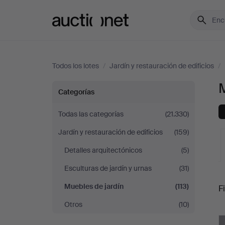
Auctionet.com
Todos los lotes
/
Jardín y restauración de edificios
/
M
Muebles
Categorías
de
Todas las categorías
(21.330)
Jardín y restauración de edificios
(159)
jardín
Detalles arquitectónicos
(5)
en
Esculturas de jardín y urnas
(31)
S
Suecia
Muebles de jardín
(113)
Fi
Otros
(10)
c