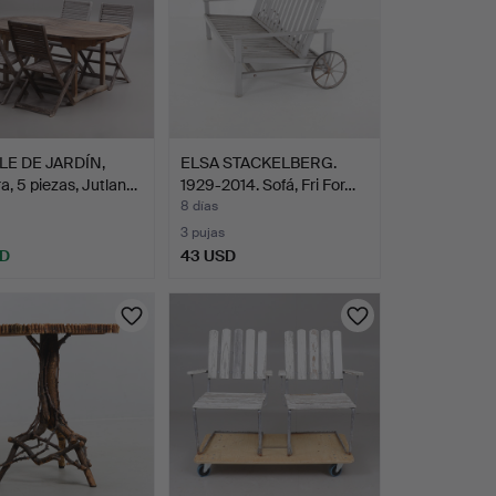
E DE JARDÍN,
ELSA STACKELBERG.
, 5 piezas, Jutlan…
1929-2014. Sofá, Fri For…
8 días
3 pujas
SD
43 USD