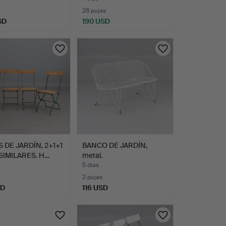
26 pujas
SD
190 USD
S DE JARDÍN, 2+1+1
BANCO DE JARDÍN,
 SIMILARES. H…
metal.
5 días
2 pujas
SD
116 USD