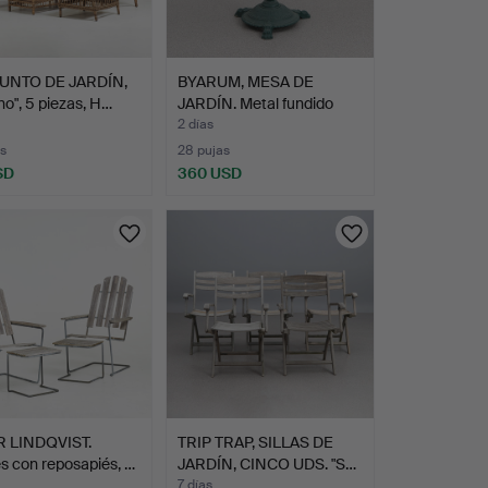
UNTO DE JARDÍN,
BYARUM, MESA DE
no", 5 piezas, H…
JARDÍN. Metal fundido
pint…
2 días
s
28 pujas
SD
360 USD
 LINDQVIST.
TRIP TRAP, SILLAS DE
es con reposapiés, …
JARDÍN, CINCO UDS. "S…
7 días