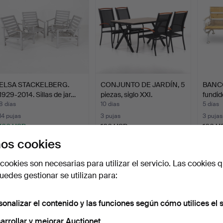
ELSA STACKELBERG.
CONJUNTO DE JARDÍN, 5
BANCO
1929-2014. Sillas de jar…
piezas, siglo XXI.
fundi
8 días
10 días
5 días
14 pujas
3 pujas
3 pujas
106 USD
106 USD
106 U
os cookies
cookies son necesarias para utilizar el servicio. Las cookies q
edes gestionar se utilizan para:
sonalizar el contenido y las funciones según cómo utilices el s
arrollar y mejorar Auctionet.