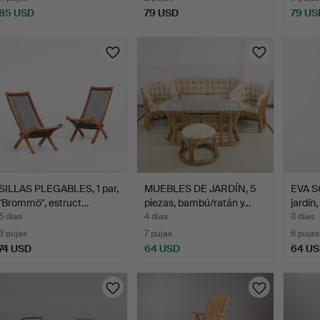
85 USD
79 USD
79 US
SILLAS PLEGABLES, 1 par,
MUEBLES DE JARDÍN, 5
EVA S
"Brommö", estruct…
piezas, bambú/ratán y…
jardín
5 días
4 días
3 días
3 pujas
7 pujas
6 pujas
74 USD
64 USD
64 U