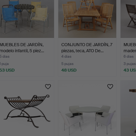
MUEBLES DE JARDÍN,
CONJUNTO DE JARDÍN, 7
MUEBL
modelo infantil, 5 piez…
piezas, teca, ATO De…
madera
5 días
4 días
6 días
1 puja
5 pujas
3 pujas
53 USD
48 USD
43 U