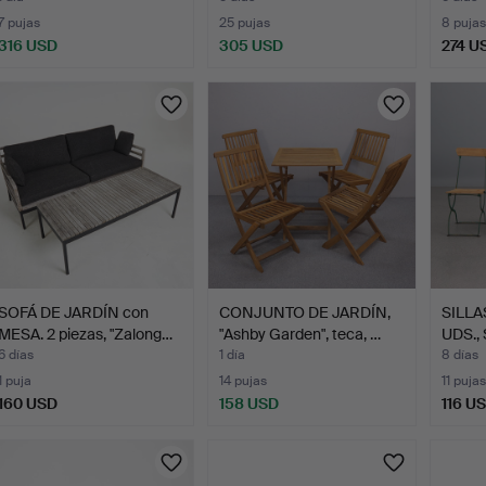
7 pujas
25 pujas
8 pujas
316 USD
305 USD
274 U
SOFÁ DE JARDÍN con
CONJUNTO DE JARDÍN,
SILLA
MESA. 2 piezas, "Zalong…
"Ashby Garden", teca, …
UDS.,
6 días
1 día
8 días
1 puja
14 pujas
11 pujas
160 USD
158 USD
116 U