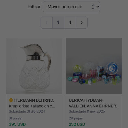
Precios
Filtrar
Hamburg
de
1
4
remate
HERMANN BEHRND.
ULRICA HYDMAN-
Krug, cristal tallado en e…
VALLIEN. ANNA EHRNER,
ANN WÄ…
Subastado 31 dic 2024
Subastado 11 nov 2025
31 pujas
28 pujas
395 USD
232 USD