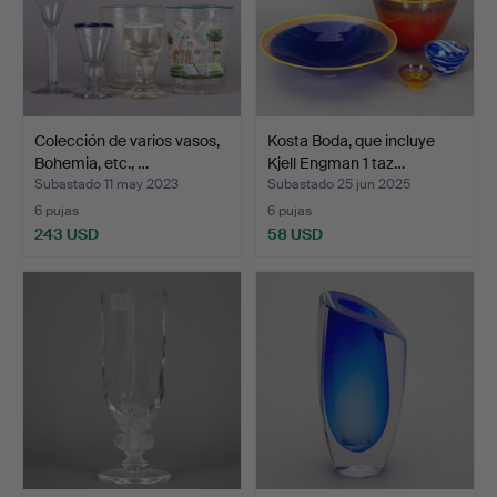
Colección de varios vasos,
Kosta Boda, que incluye
Bohemia, etc., …
Kjell Engman 1 taz…
Subastado 11 may 2023
Subastado 25 jun 2025
6 pujas
6 pujas
243 USD
58 USD