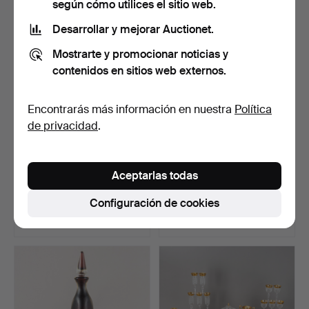
según cómo utilices el sitio web.
Desarrollar y mejorar Auctionet.
Mostrarte y promocionar noticias y
contenidos en sitios web externos.
Encontrarás más información en nuestra
Política
de privacidad
.
Ocho romanos con
Romanos con decoración
Aceptarlas todas
rebosaderos de colores y …
cortada, incluido N…
Subastado 30 sep 2025
Subastado 11 mar 2026
Configuración de cookies
10 pujas
10 pujas
128 USD
104 USD