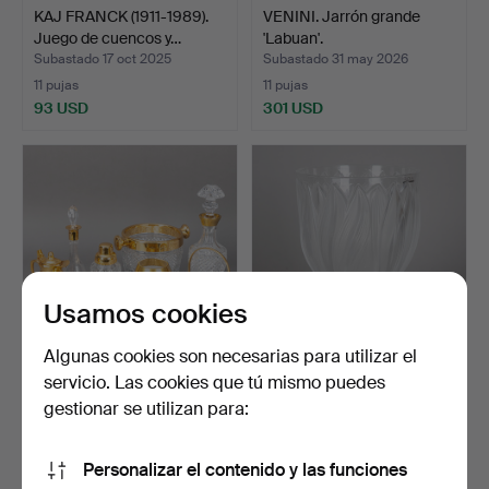
KAJ FRANCK (1911-1989).
VENINI. Jarrón grande
Juego de cuencos y…
'Labuan'.
Subastado 17 oct 2025
Subastado 31 may 2026
11 pujas
11 pujas
93 USD
301 USD
Usamos cookies
Algunas cookies son necesarias para utilizar el
servicio. Las cookies que tú mismo puedes
Colección de cristal con
Lalique, jarrón grande «Tres
montajes de metal…
jaguares», cr…
gestionar se utilizan para:
Subastado 23 ene 2024
Subastado 4 mar 2025
10 pujas
10 pujas
Personalizar el contenido y las funciones
110 USD
770 USD