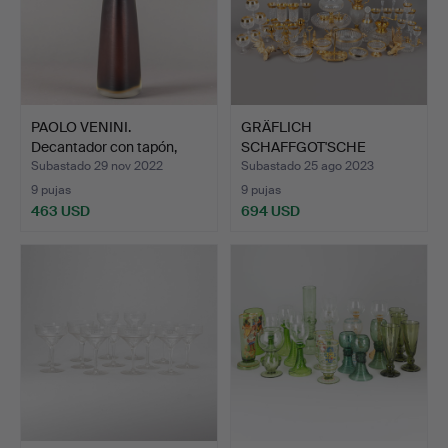
PAOLO VENINI.
GRÄFLICH
Decantador con tapón,
SCHAFFGOT'SCHE
"Incis…
JOSEPHINENHÜTTE. y…
Subastado 29 nov 2022
Subastado 25 ago 2023
9 pujas
9 pujas
463 USD
694 USD