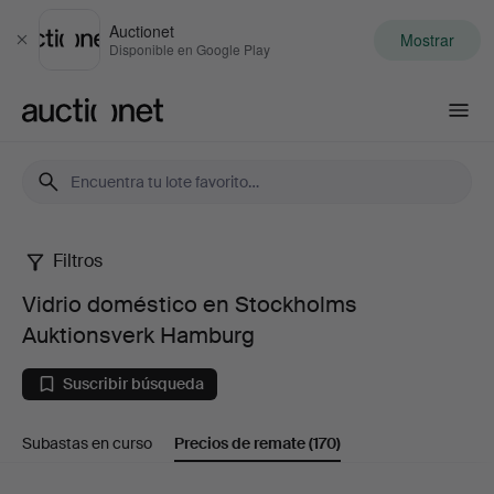
Auctionet
Mostrar
Cerrar
Disponible en Google Play
Auctionet.com
Filtros
Vidrio
Vidrio doméstico en Stockholms
doméstico
Auktionsverk Hamburg
en
Suscribir búsqueda
Stockholms
Subastas en curso
Precios de remate
(170)
Auktionsverk