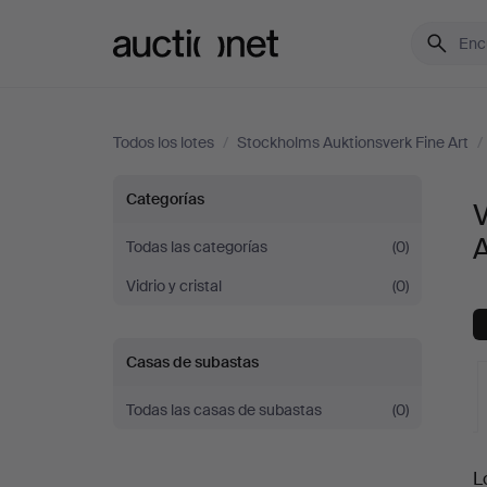
Auctionet.com
Todos los lotes
/
Stockholms Auktionsverk Fine Art
/
Vidrio
Categorías
V
y
A
Todas las categorías
(0)
Vidrio y cristal
(0)
cristal
artístico
Casas de subastas
en
Todas las casas de subastas
(0)
Stockholms
S
L