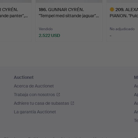
 CYRÉN.
186
.
GUNNAR CYRÉN.
209
.
ALEX
ande panter",…
"Tempel med sittande jaguar"…
PIANON. "Pulci
Vi…
Vendido
No adjudicado
2.522 USD
-
Lote
seleccionado
Auctionet
M
Acerca de Auctionet
A
Trabaja con nosotros
A
Adhiere tu casa de subastas
A
La garantía Auctionet
Ar
T