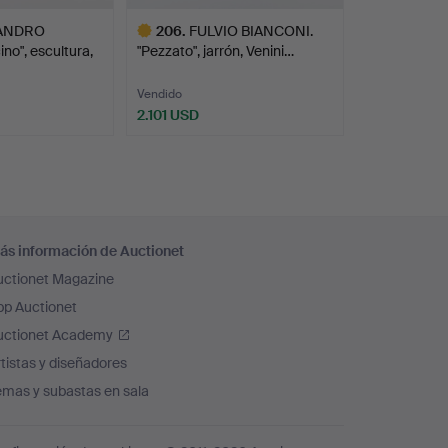
ANDRO
206
.
FULVIO BIANCONI.
no", escultura,
"Pezzato", jarrón, Venini…
Vendido
2.101 USD
Lote
seleccionado
ás información de Auctionet
uctionet Magazine
pp Auctionet
uctionet Academy
tistas y diseñadores
emas y subastas en sala