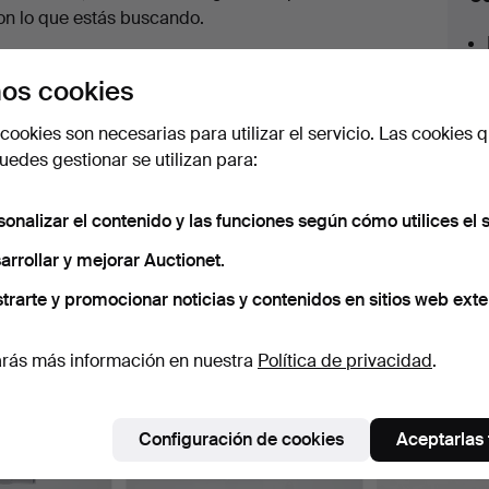
en
on lo que estás buscando.
urso
az clic en
Suscribir búsqueda
y recibirás un
os cookies
orreo tan pronto como dispongamos del lote.
cookies son necesarias para utilizar el servicio. Las cookies q
edes gestionar se utilizan para:
sonalizar el contenido y las funciones según cómo utilices el s
 nuestro archivo que coinciden con tu b
arrollar y mejorar Auctionet.
trarte y promocionar noticias y contenidos en sitios web exte
rás más información en nuestra
Política de privacidad
.
Configuración de cookies
Aceptarlas