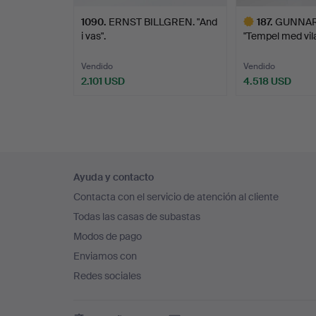
1090
.
ERNST BILLGREN. "And
187
.
GUNNAR
i vas".
"Tempel med vil
Vendido
Vendido
2.101 USD
4.518 USD
Lote
seleccionado
Navegación
Ayuda y contacto
en
Contacta con el servicio de atención al cliente
el
Todas las casas de subastas
pie
Modos de pago
de
Enviamos con
página
Redes sociales