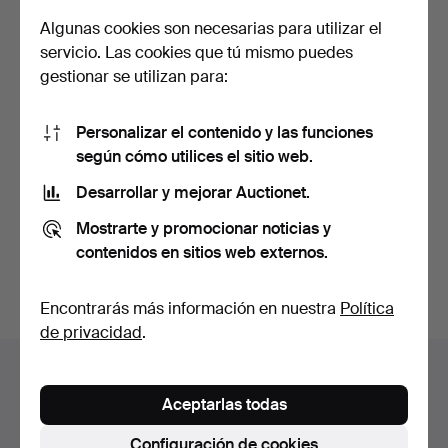
Algunas cookies son necesarias para utilizar el
servicio. Las cookies que tú mismo puedes
gestionar se utilizan para:
Personalizar el contenido y las funciones
LITERATURA DE ARTE con
según cómo utilices el sitio web.
ilustraciones, 7 vo…
Desarrollar y mejorar Auctionet.
Subastado 2 may 2026
1 puja
Mostrarte y promocionar noticias y
32 USD
contenidos en sitios web externos.
Suscribir búsqueda
Encontrarás más información en nuestra
Política
de privacidad
.
Archivo de subastas
Aceptarlas todas
Estás buscando en el archivo de subastas concluidas.
Configuración de cookies