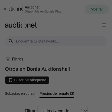
Auctionet
Mostrar
Cerrar
Disponible en Google Play
Auctionet.com
Filtros
Otros
Otros en Borås Auktionshall
en
Suscribir búsqueda
Borås
Subastas en curso
Precios de remate
(3)
Auktionshall
Precios
Filtrar