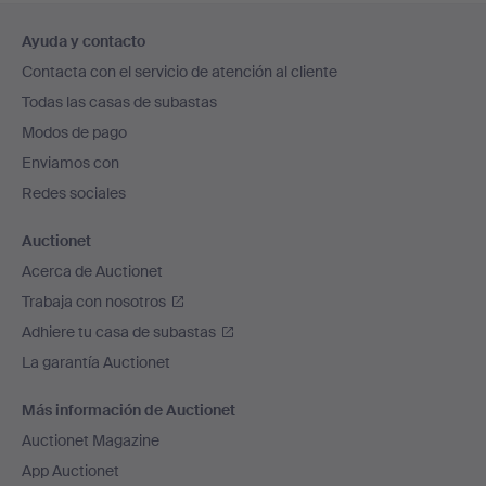
Navegación
Ayuda y contacto
en
Contacta con el servicio de atención al cliente
el
Todas las casas de subastas
pie
Modos de pago
de
Enviamos con
página
Redes sociales
Auctionet
Acerca de Auctionet
Trabaja con nosotros
Adhiere tu casa de subastas
La garantía Auctionet
Más información de Auctionet
Auctionet Magazine
App Auctionet