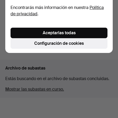
Encontrarás más información en nuestra
Política
MAP, «Mapa de Sigtuna
MAPA, del mar
de privacidad
.
kompanie, 1856".
Mediterráneo.
Subastado 4 abr 2026
Subastado 9 mar 2026
1 puja
8 pujas
Aceptarlas todas
32 USD
69 USD
Configuración de cookies
Suscribir búsqueda
Archivo de subastas
Estás buscando en el archivo de subastas concluidas.
Mostrar las subastas en curso.