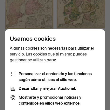
Usamos cookies
MAPA, «REGNI
MAP, «SCANDINAVIAE
SUECIAE...».
tabula, qua tam...».
Subastado 5 abr 2026
Subastado 5 abr 2026
Algunas cookies son necesarias para utilizar el
4 pujas
4 pujas
servicio. Las cookies que tú mismo puedes
106 USD
116 USD
gestionar se utilizan para:
Personalizar el contenido y las funciones
según cómo utilices el sitio web.
Desarrollar y mejorar Auctionet.
Mostrarte y promocionar noticias y
contenidos en sitios web externos.