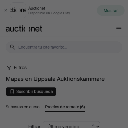
Auctionet
Mostrar
Cerrar
Disponible en Google Play
Auctionet.com
Filtros
Mapas
Mapas en Uppsala Auktionskammare
en
Suscribir búsqueda
Uppsala
Subastas en curso
Precios de remate
(6)
Auktionskammare
Precios
Filtrar