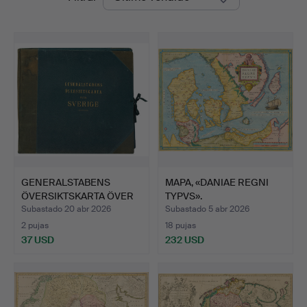
de
remate
GENERALSTABENS
MAPA, «DANIAE REGNI
ÖVERSIKTSKARTA ÖVER
TYPVS».
SVERIGE…
Subastado 20 abr 2026
Subastado 5 abr 2026
2 pujas
18 pujas
37 USD
232 USD