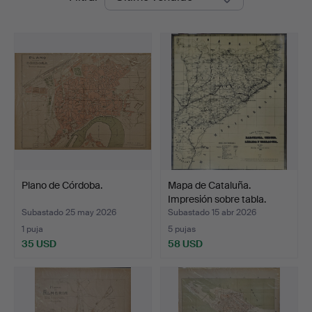
de
remate
Plano de Córdoba.
Mapa de Cataluña.
Impresión sobre tabla.
Subastado 25 may 2026
Subastado 15 abr 2026
1 puja
5 pujas
35 USD
58 USD