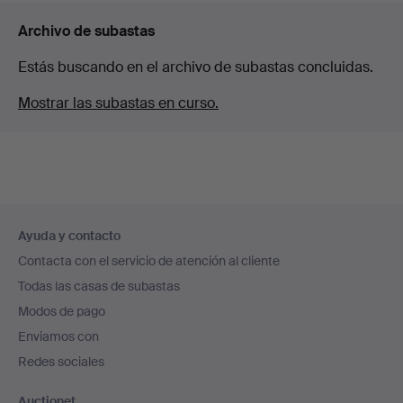
Archivo de subastas
Estás buscando en el archivo de subastas concluidas.
Mostrar las subastas en curso.
Navegación
Ayuda y contacto
en
Contacta con el servicio de atención al cliente
el
Todas las casas de subastas
pie
Modos de pago
de
Enviamos con
página
Redes sociales
Auctionet