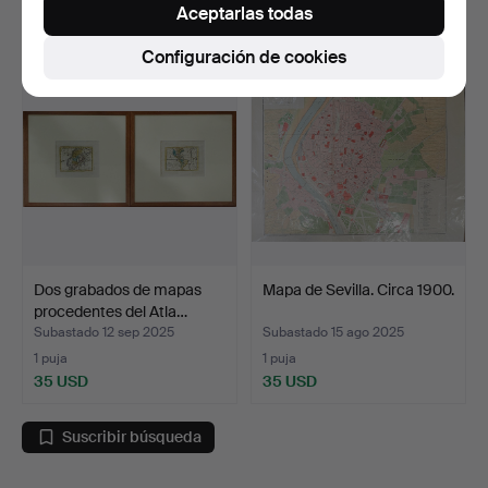
Aceptarlas todas
35 USD
35 USD
Configuración de cookies
Dos grabados de mapas
Mapa de Sevilla. Circa 1900.
procedentes del Atla…
Subastado 12 sep 2025
Subastado 15 ago 2025
1 puja
1 puja
35 USD
35 USD
Suscribir búsqueda