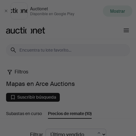
Auctionet
Mostrar
Cerrar
Disponible en Google Play
Auctionet.com
Filtros
Mapas
Mapas en Arce Auctions
en
Suscribir búsqueda
Arce
Subastas en curso
Precios de remate
(10)
Auctions
Precios
Filtrar