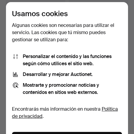
Usamos cookies
Plano de Bilbao. España
Plano de Gerona.
Regional.
Subastado 8 feb 2026
Subastado 17 nov 2025
Algunas cookies son necesarias para utilizar el
1 puja
1 puja
servicio. Las cookies que tú mismo puedes
35 USD
35 USD
gestionar se utilizan para:
Personalizar el contenido y las funciones
según cómo utilices el sitio web.
Desarrollar y mejorar Auctionet.
Mostrarte y promocionar noticias y
contenidos en sitios web externos.
Encontrarás más información en nuestra
Política
Plano de Salamanca.
"La Beauce". Mapa
de privacidad
.
Procedente del libro "…
topográfico antiguo. Mar…
Subastado 17 nov 2025
Subastado 7 nov 2025
1 puja
1 puja