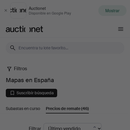
Auctionet
Mostrar
Cerrar
Disponible en Google Play
Auctionet.com
Filtros
Mapas
Mapas en España
en
Suscribir búsqueda
España
Subastas en curso
Precios de remate
(46)
Precios
Filtrar