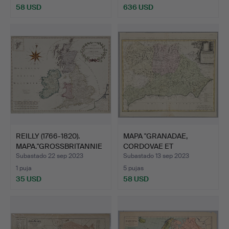
58 USD
636 USD
REILLY (1766-1820).
MAPA "GRANADAE,
MAPA."GROSSBRITANNIE
CORDOVAE ET
N …
GIENENSIS REGN…
Subastado 22 sep 2023
Subastado 13 sep 2023
1 puja
5 pujas
35 USD
58 USD