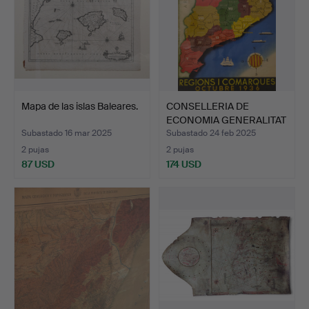
Mapa de las islas Baleares.
CONSELLERIA DE
ECONOMIA GENERALITAT
DE CAT…
Subastado 16 mar 2025
Subastado 24 feb 2025
2 pujas
2 pujas
87 USD
174 USD