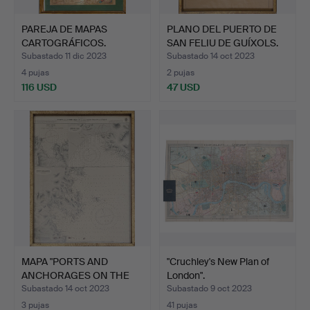
PAREJA DE MAPAS
PLANO DEL PUERTO DE
CARTOGRÁFICOS.
SAN FELIU DE GUÍXOLS.
SELANDIA Y …
Subastado 11 dic 2023
Subastado 14 oct 2023
4 pujas
2 pujas
116 USD
47 USD
MAPA "PORTS AND
"Cruchley's New Plan of
ANCHORAGES ON THE
London".
EAST COA…
Subastado 14 oct 2023
Subastado 9 oct 2023
3 pujas
41 pujas