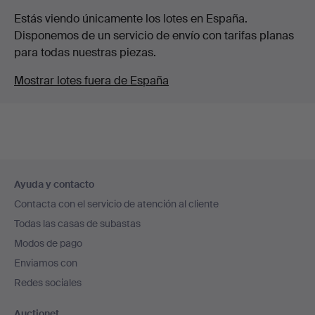
Estás viendo únicamente los lotes en España.
Disponemos de un servicio de envío con tarifas planas
para todas nuestras piezas.
Mostrar lotes fuera de España
Navegación
Ayuda y contacto
en
Contacta con el servicio de atención al cliente
el
Todas las casas de subastas
pie
Modos de pago
de
Enviamos con
página
Redes sociales
Auctionet