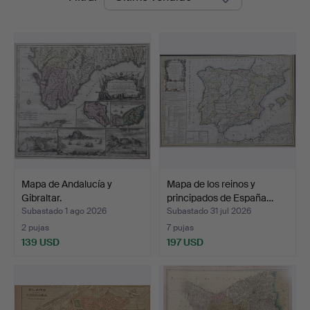
de
remate
Mapa de Andalucía y
Mapa de los reinos y
Gibraltar.
principados de España…
Subastado 1 ago 2026
Subastado 31 jul 2026
2 pujas
7 pujas
139 USD
197 USD