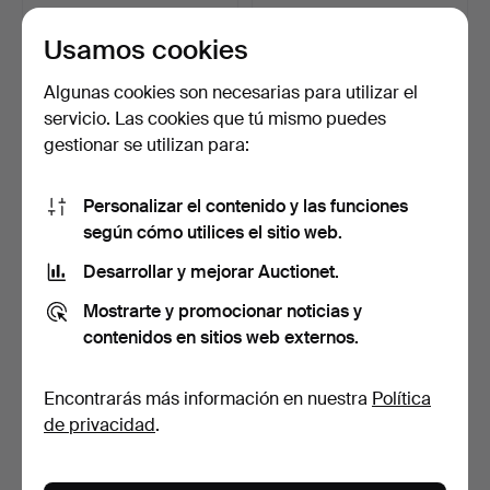
151 USD
35 USD
Usamos cookies
Algunas cookies son necesarias para utilizar el
servicio. Las cookies que tú mismo puedes
gestionar se utilizan para:
Personalizar el contenido y las funciones
según cómo utilices el sitio web.
Desarrollar y mejorar Auctionet.
CARTEL PUBLICITARIO DE
MAPA FRANCÉS DEL
Mostrarte y promocionar noticias y
LA CASA ORO. PLANO …
SIGLO XVIII. GRABADO
SOBR…
Subastado 28 feb 2024
Subastado 8 feb 2024
contenidos en sitios web externos.
1 puja
1 puja
35 USD
47 USD
Encontrarás más información en nuestra
Política
de privacidad
.