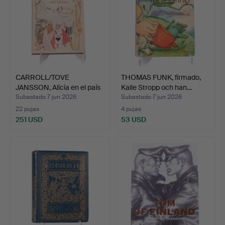
CARROLL/TOVE
THOMAS FUNK, firmado,
JANSSON, Alicia en el país
Kalle Stropp och han…
de…
Subastado 7 jun 2026
Subastado 7 jun 2026
22 pujas
4 pujas
251 USD
53 USD