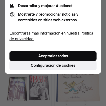
Desarrollar y mejorar Auctionet.
Mostrarte y promocionar noticias y
contenidos en sitios web externos.
Encontrarás más información en nuestra
Política
KONGL.
OTTO WALCHA, Meissner
de privacidad
.
VETENSKAPSACADEMIEN
Porzellan, VEB Verla…
S NYA HANDLINGAR…
Subastado 7 jun 2026
Subastado 7 jun 2026
19 pujas
1 puja
Aceptarlas todas
274 USD
32 USD
Configuración de cookies