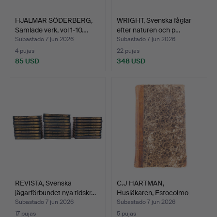
HJALMAR SÖDERBERG,
WRIGHT, Svenska fåglar
Samlade verk, vol 1-10.…
efter naturen och p…
Subastado 7 jun 2026
Subastado 7 jun 2026
4 pujas
22 pujas
85 USD
348 USD
REVISTA, Svenska
C.J HARTMAN,
jägarförbundet nya tidskr…
Husläkaren, Estocolmo
1828.
Subastado 7 jun 2026
Subastado 7 jun 2026
17 pujas
5 pujas