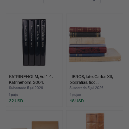
de
remate
KATRINEHOLM, Vol 1-4.
LIBROS, lote, Carlos XII,
Katrineholm, 2004.
biografías, ficc…
Subastado 5 jul 2026
Subastado 5 jul 2026
1 puja
4 pujas
32 USD
48 USD