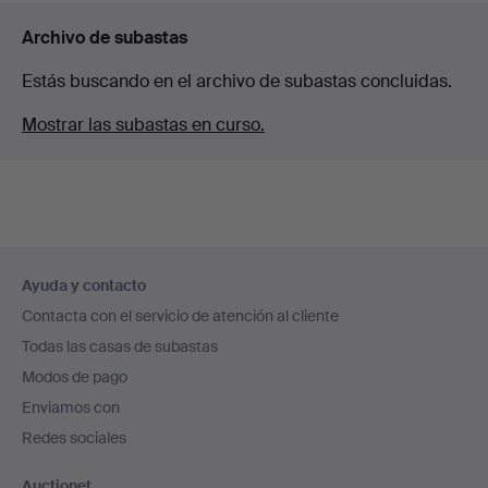
Archivo de subastas
Estás buscando en el archivo de subastas concluidas.
Mostrar las subastas en curso.
Navegación
Ayuda y contacto
en
Contacta con el servicio de atención al cliente
el
Todas las casas de subastas
pie
Modos de pago
de
Enviamos con
página
Redes sociales
Auctionet