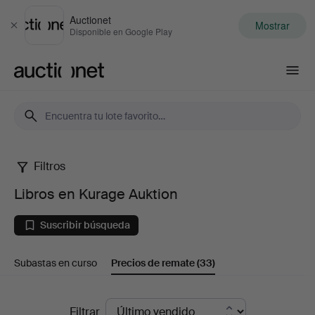
Auctionet
Mostrar
Cerrar
Disponible en Google Play
Auctionet.com
Filtros
Libros
Libros en Kurage Auktion
en
Suscribir búsqueda
Kurage
Subastas en curso
Precios de remate
(33)
Auktion
Precios
Filtrar