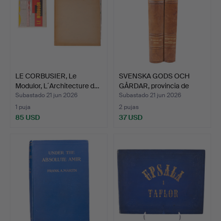
LE CORBUSIER, Le
SVENSKA GODS OCH
Modulor, L´Architecture d…
GÅRDAR, provincia de
Älvs…
Subastado 21 jun 2026
Subastado 21 jun 2026
1 puja
2 pujas
85 USD
37 USD