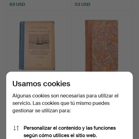
69 USD
53 USD
Usamos cookies
A.G NATHORST, Två somrar
D. VON SCHULZENHEIM,
i Norra Ishafvet …
Tal om den offentelig…
Subastado 7 jun 2026
Subastado 7 jun 2026
Algunas cookies son necesarias para utilizar el
4 pujas
2 pujas
servicio. Las cookies que tú mismo puedes
64 USD
43 USD
gestionar se utilizan para:
Personalizar el contenido y las funciones
según cómo utilices el sitio web.