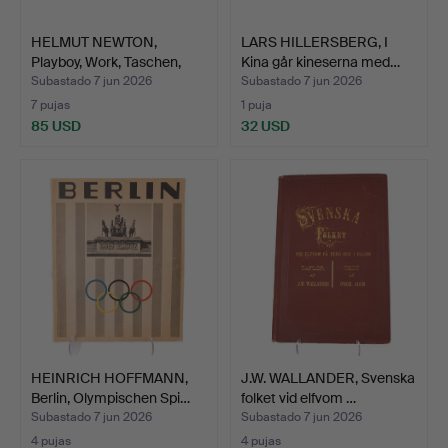
HELMUT NEWTON,
LARS HILLERSBERG, I
Playboy, Work, Taschen,
Kina går kineserna med…
200…
Subastado 7 jun 2026
Subastado 7 jun 2026
7 pujas
1 puja
85 USD
32 USD
HEINRICH HOFFMANN,
J.W. WALLANDER, Svenska
Berlin, Olympischen Spi…
folket vid elfvom …
Subastado 7 jun 2026
Subastado 7 jun 2026
4 pujas
4 pujas