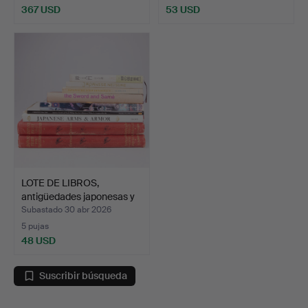
367 USD
53 USD
LOTE DE LIBROS,
antigüedades japonesas y
e…
Subastado 30 abr 2026
5 pujas
48 USD
Suscribir búsqueda