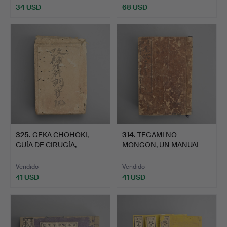
34 USD
68 USD
325
.
GEKA CHOHOKI,
314
.
TEGAMI NO
GUÍA DE CIRUGÍA,
MONGON, UN MANUAL
PUBLICADO P…
DE FRASES PARA…
Vendido
Vendido
41 USD
41 USD