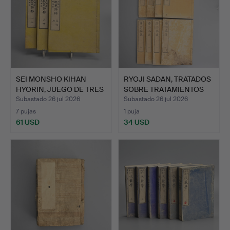
SEI MONSHO KIHAN
RYOJI SADAN, TRATADOS
HYORIN, JUEGO DE TRES
SOBRE TRATAMIENTOS
VOL…
M…
Subastado 26 jul 2026
Subastado 26 jul 2026
7 pujas
1 puja
61 USD
34 USD