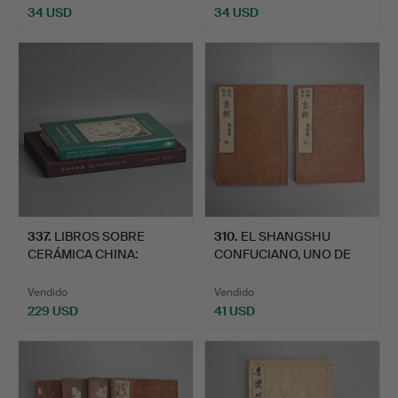
34 USD
34 USD
337
.
LIBROS SOBRE
310
.
EL SHANGSHU
CERÁMICA CHINA:
CONFUCIANO, UNO DE
'CHRISTIE'S P…
LOS CINCO C…
Vendido
Vendido
229 USD
41 USD