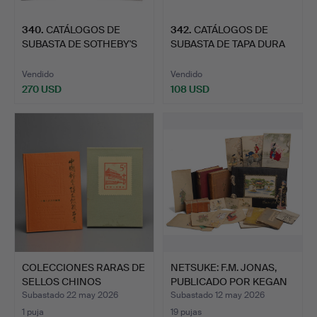
340
.
CATÁLOGOS DE
342
.
CATÁLOGOS DE
SUBASTA DE SOTHEBY'S
SUBASTA DE TAPA DURA
SOBRE OB…
DE SOTHE…
Vendido
Vendido
270 USD
108 USD
COLECCIONES RARAS DE
NETSUKE: F.M. JONAS,
SELLOS CHINOS
PUBLICADO POR KEGAN
CONSERV…
P…
Subastado 22 may 2026
Subastado 12 may 2026
1 puja
19 pujas