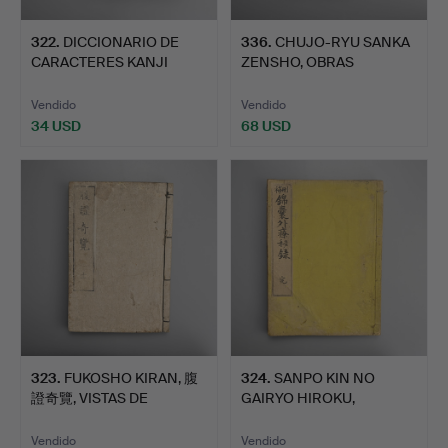
322
.
DICCIONARIO DE
336
.
CHUJO-RYU SANKA
CARACTERES KANJI
ZENSHO, OBRAS
CONCEBIDO …
COMPLETAS DE…
Vendido
Vendido
34 USD
68 USD
323
.
FUKOSHO KIRAN, 腹
324
.
SANPO KIN NO
證奇覽, VISTAS DE
GAIRYO HIROKU,
PALPITACION…
REGISTROS SECR…
Vendido
Vendido