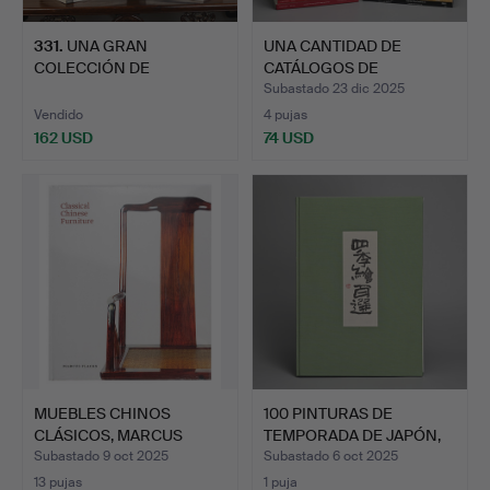
331
.
UNA GRAN
UNA CANTIDAD DE
COLECCIÓN DE
CATÁLOGOS DE
CATÁLOGOS DE
SUBASTAS DE S…
Subastado 23 dic 2025
SUBASTA…
Vendido
4 pujas
162 USD
74 USD
MUEBLES CHINOS
100 PINTURAS DE
CLÁSICOS, MARCUS
TEMPORADA DE JAPÓN,
FLACKS. TA…
PUBLIC…
Subastado 9 oct 2025
Subastado 6 oct 2025
13 pujas
1 puja