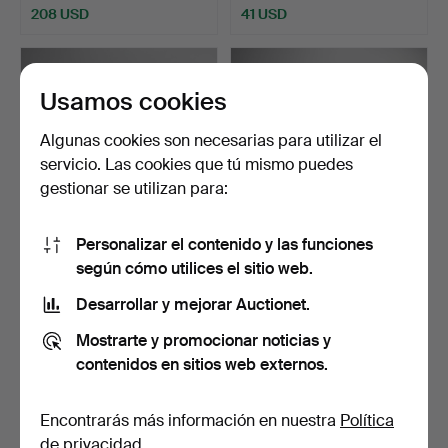
208 USD
41 USD
Usamos cookies
Algunas cookies son necesarias para utilizar el
servicio. Las cookies que tú mismo puedes
gestionar se utilizan para:
Personalizar el contenido y las funciones
315
.
HYOCHU
333
.
EDICIÓN JAPONESA
según cómo utilices el sitio web.
ZOKUBUNSHO KOHAN,
DE LA ERA MEIJI DEL
Desarrollar y mejorar Auctionet.
IMPRESIÓN JAPONES…
TEXTO…
Vendido
Vendido
Mostrarte y promocionar noticias y
41 USD
108 USD
contenidos en sitios web externos.
Encontrarás más información en nuestra
Política
de privacidad
.