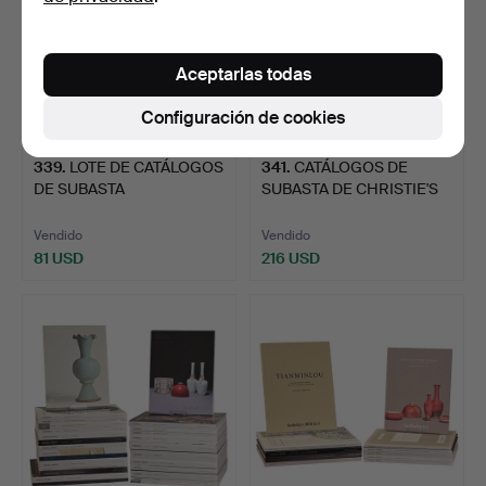
Aceptarlas todas
Configuración de cookies
339
.
LOTE DE CATÁLOGOS
341
.
CATÁLOGOS DE
DE SUBASTA
SUBASTA DE CHRISTIE'S
PRINCIPALMENT…
SOBRE O…
Vendido
Vendido
81 USD
216 USD