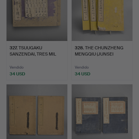
327
.
TSUUGAKU
328
.
THE CHUNZHENG
SANZENDAI, TRES MIL
MENGQIU (JUNSEI
PROBLEMAS MAT…
MOUGYU) DE K…
Vendido
Vendido
34 USD
34 USD