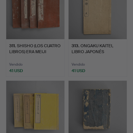
311
.
SHISHO (LOS CUATRO
313
.
ONGAKU KAITEI,
LIBROS) ERA MEIJI
LIBRO JAPONÉS
JAPON…
ANTIGUO SOBRE…
Vendido
Vendido
41 USD
41 USD