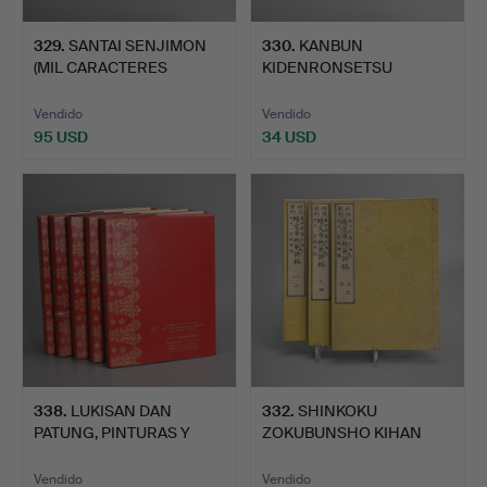
329
.
SANTAI SENJIMON
330
.
KANBUN
(MIL CARACTERES
KIDENRONSETSU
CHINOS EN …
SAKUREI TAIZEN, COLEC…
Vendido
Vendido
95 USD
34 USD
338
.
LUKISAN DAN
332
.
SHINKOKU
PATUNG, PINTURAS Y
ZOKUBUNSHO KIHAN
ESCULTURAS …
HYORIN, UNA GRAM…
Vendido
Vendido