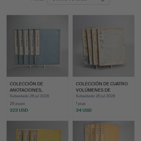
de
remate
COLECCIÓN DE
COLECCIÓN DE CUATRO
ANOTACIONES,
VOLÚMENES DE
COMPILACIONES Y …
MENCIUS E…
Subastado 26 jul 2026
Subastado 26 jul 2026
28 pujas
1 puja
323 USD
34 USD