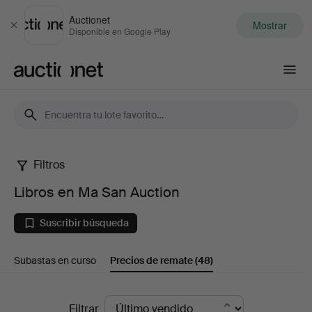
Auctionet
Mostrar
Cerrar
Disponible en Google Play
Auctionet.com
Filtros
Libros
Libros en Ma San Auction
en
Suscribir búsqueda
Ma
Subastas en curso
Precios de remate
(48)
San
Auction
Precios
Filtrar