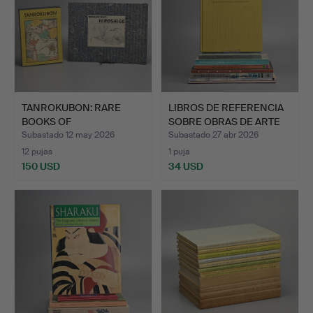
TANROKUBON: RARE
LIBROS DE REFERENCIA
BOOKS OF
SOBRE OBRAS DE ARTE
SEVENTEENTH CENT…
P…
Subastado 12 may 2026
Subastado 27 abr 2026
12 pujas
1 puja
150 USD
34 USD