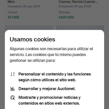
Miró.
Cramer, Patrick Cramer…
Subastado 28 ago 2024
Subastado 28 ago 2024
3 pujas
39 pujas
47 USD
1.631 USD
Usamos cookies
Algunas cookies son necesarias para utilizar el
servicio. Las cookies que tú mismo puedes
gestionar se utilizan para:
Personalizar el contenido y las funciones
Libros, 2 piezas, cubierta de
Un conjunto de dos libros,
según cómo utilices el sitio web.
papel gris, …
Sven Rinman y E…
Subastado 12 ago 2024
Subastado 12 ago 2024
Desarrollar y mejorar Auctionet.
1 puja
1 puja
Mostrarte y promocionar noticias y
35 USD
35 USD
contenidos en sitios web externos.