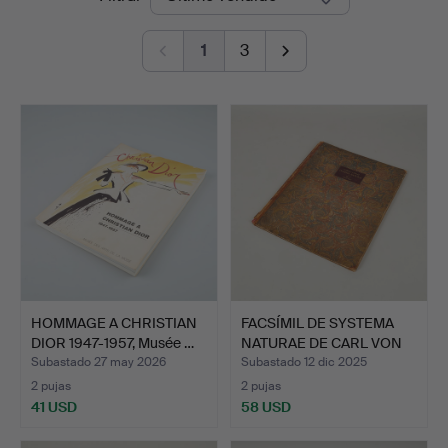
de
1
3
remate
HOMMAGE A CHRISTIAN
FACSÍMIL DE SYSTEMA
DIOR 1947-1957, Musée …
NATURAE DE CARL VON
LI…
Subastado 27 may 2026
Subastado 12 dic 2025
2 pujas
2 pujas
41 USD
58 USD