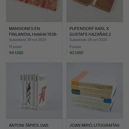
MANSIONES EN
PUFENDORF KARL X
FINLANDIA, Helsinki 1928-
GUSTAFS HAZAÑAS 2
1929…
VOL.
Subastado 29 oct 2024
Subastado 29 oct 2024
13 pujas
3 pujas
99 USD
42 USD
ANTONI TÀPIES. DAS
JOAN MIRÓ. LITOGRAFÍAS