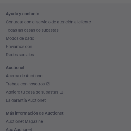
Navegación
Ayuda y contacto
en
Contacta con el servicio de atención al cliente
el
Todas las casas de subastas
pie
Modos de pago
de
Enviamos con
página
Redes sociales
Auctionet
Acerca de Auctionet
Trabaja con nosotros
Adhiere tu casa de subastas
La garantía Auctionet
Más información de Auctionet
Auctionet Magazine
App Auctionet