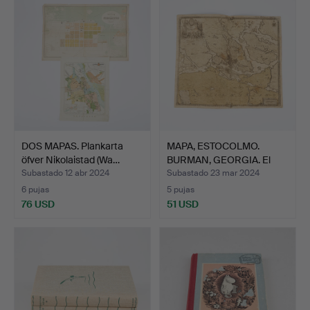
DOS MAPAS. Plankarta
MAPA, ESTOCOLMO.
öfver Nikolaistad (Wa…
BURMAN, GEORGIA. El
mapa …
Subastado 12 abr 2024
Subastado 23 mar 2024
6 pujas
5 pujas
76 USD
51 USD