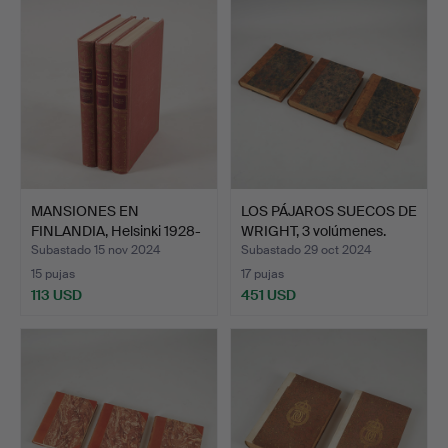
MANSIONES EN
LOS PÁJAROS SUECOS DE
FINLANDIA, Helsinki 1928-
WRIGHT, 3 volúmenes.
1929…
Subastado 15 nov 2024
Subastado 29 oct 2024
15 pujas
17 pujas
113 USD
451 USD