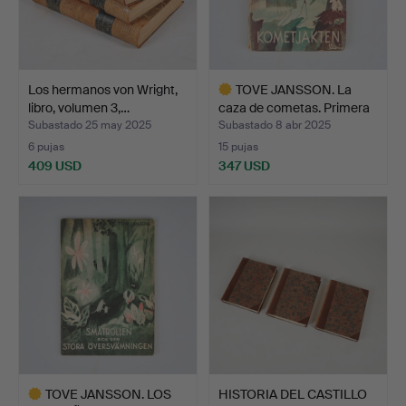
Los hermanos von Wright,
TOVE JANSSON. La
libro, volumen 3,…
caza de cometas. Primera
…
Subastado 25 may 2025
Subastado 8 abr 2025
6 pujas
15 pujas
409 USD
347 USD
Lote
seleccionado
TOVE JANSSON. LOS
HISTORIA DEL CASTILLO