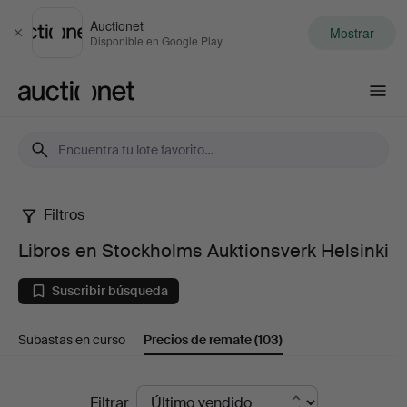
Auctionet
Mostrar
Cerrar
Disponible en Google Play
Auctionet.com
Filtros
Libros
Libros en Stockholms Auktionsverk Helsinki
en
Suscribir búsqueda
Stockholms
Subastas en curso
Precios de remate
(103)
Auktionsverk
Helsinki
Precios
Filtrar