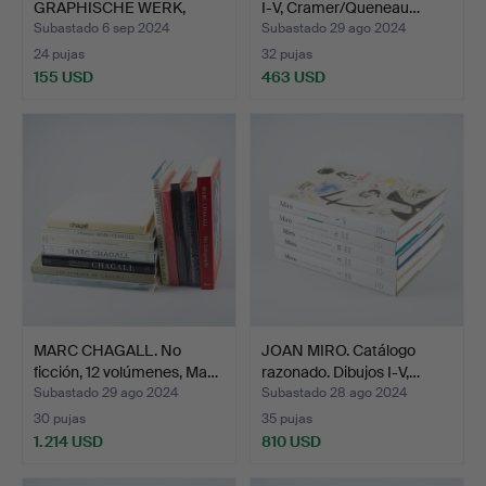
GRAPHISCHE WERK,
I-V, Cramer/Queneau…
l'Oeuv…
Subastado 6 sep 2024
Subastado 29 ago 2024
24 pujas
32 pujas
155 USD
463 USD
MARC CHAGALL. No
JOAN MIRO. Catálogo
ficción, 12 volúmenes, Ma…
razonado. Dibujos I-V,…
Subastado 29 ago 2024
Subastado 28 ago 2024
30 pujas
35 pujas
1.214 USD
810 USD