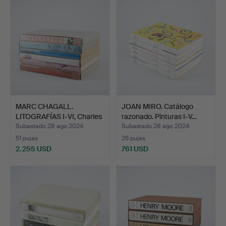
MARC CHAGALL.
JOAN MIRO. Catálogo
LITOGRAFÍAS I-VI, Charles
razonado. Pinturas I-V…
So…
Subastado 28 ago 2024
Subastado 28 ago 2024
51 pujas
26 pujas
2.255 USD
761 USD