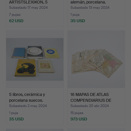
ARTISTSLEXIKON, 5
alemán, porcelana.
piezas, Allhems …
Subastado 17 may 2024
Subastado 13 may 2024
7 pujas
1 puja
62 USD
35 USD
5 libros, cerámica y
16 MAPAS DE ATLAS
porcelana suecos.
COMPENDIARIUS DE
HOMANN …
Subastado 2 may 2024
Subastado 20 abr 2024
1 puja
15 pujas
35 USD
973 USD