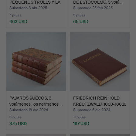
PEQUEÑOS TROLLS Y LA
DE ESTOCOLMO, 3 volú…
GRA…
Subastado 8 abr 2025
Subastado 25 feb 2025
7 pujas
5 pujas
463 USD
65 USD
Lote
seleccionado
PÁJAROS SUECOS, 3
FRIEDRICH REINHOLD
volúmenes, los hermanos …
KREUTZWALD (1803-1882).
…
Subastado 18 dic 2024
Subastado 6 dic 2024
3 pujas
11 pujas
375 USD
167 USD