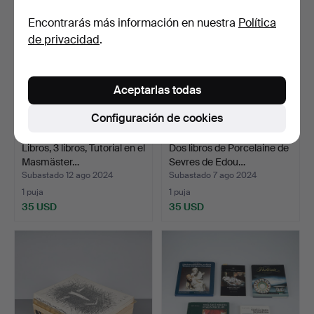
Encontrarás más información en nuestra
Política
de privacidad
.
Aceptarlas todas
Configuración de cookies
Libros, 3 libros, Tutorial en el
Dos libros de Porcelaine de
Masmäster…
Sevres de Edou…
Subastado 12 ago 2024
Subastado 7 ago 2024
1 puja
1 puja
35 USD
35 USD