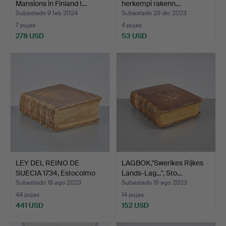
Mansions in Finland I…
herkempi rakenn…
Subastado 9 feb 2024
Subastado 29 dic 2023
7 pujas
4 pujas
278 USD
53 USD
LEY DEL REINO DE
LAGBOK,"Swerikes Rijkes
SUECIA 1734, Estocolmo
Lands-Lag...", Sto…
17…
Subastado 16 ago 2023
Subastado 15 ago 2023
44 pujas
14 pujas
441 USD
152 USD