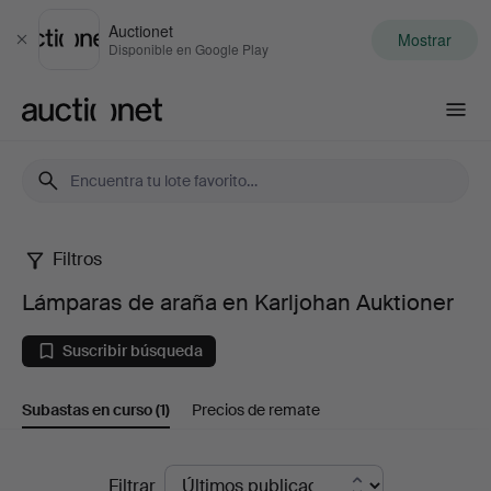
Auctionet
Mostrar
Cerrar
Disponible en Google Play
Auctionet.com
Filtros
Lámparas
Lámparas de araña en Karljohan Auktioner
de
Suscribir búsqueda
araña
Subastas en curso
(1)
Precios de remate
en
Karljohan
Subastas
Filtrar