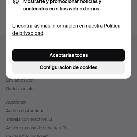
Mostrarte y promocionar noticias y
subastas concluidas
.
contenidos en sitios web externos.
Encontrarás más información en nuestra
Política
de privacidad
.
Navegación
Ayuda y contacto
en
Contacta con el servicio de atención al cliente
Aceptarlas todas
el
Todas las casas de subastas
pie
Configuración de cookies
Modos de pago
de
Enviamos con
página
Redes sociales
Auctionet
Acerca de Auctionet
Trabaja con nosotros
Adhiere tu casa de subastas
La garantía Auctionet