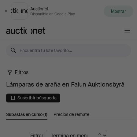
Auctionet
Mostrar
Cerrar
Disponible en Google Play
Auctionet.com
Filtros
Lámparas
Lámparas de araña en Falun Auktionsbyrå
de
Suscribir búsqueda
araña
Subastas en curso
(1)
Precios de remate
en
Falun
Subastas
Filtrar