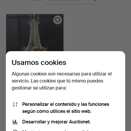
en
Auktionsbyrå
curso
Usamos cookies
Algunas cookies son necesarias para utilizar el
LÁMPARA DE ARAÑA,
servicio. Las cookies que tú mismo puedes
alrededor de 1900.
gestionar se utilizan para:
3 días
2 pujas
37 USD
Personalizar el contenido y las funciones
según cómo utilices el sitio web.
Suscribir búsqueda
Desarrollar y mejorar Auctionet.
También puedes buscar en
nuestro archivo de