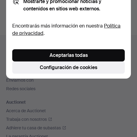
Mostrarte y promocionar noticias y
subastas concluidas
.
contenidos en sitios web externos.
Encontrarás más información en nuestra
Política
de privacidad
.
Navegación
Ayuda y contacto
en
Contacta con el servicio de atención al cliente
Aceptarlas todas
el
Todas las casas de subastas
pie
Configuración de cookies
Modos de pago
de
Enviamos con
página
Redes sociales
Auctionet
Acerca de Auctionet
Trabaja con nosotros
Adhiere tu casa de subastas
La garantía Auctionet