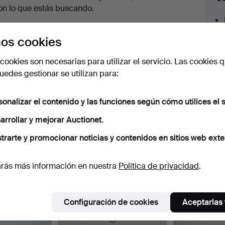
en
on lo que estás buscando.
urso
az clic en
Suscribir búsqueda
y recibirás un
os cookies
orreo tan pronto como dispongamos del lote.
cookies son necesarias para utilizar el servicio. Las cookies q
edes gestionar se utilizan para:
sonalizar el contenido y las funciones según cómo utilices el s
 nuestro archivo que coinciden con tu b
arrollar y mejorar Auctionet.
trarte y promocionar noticias y contenidos en sitios web exte
rás más información en nuestra
Política de privacidad
.
Configuración de cookies
Aceptarlas