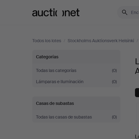
Auctionet.com
Todos los lotes
/
Stockholms Auktionsverk Helsinki
/
Lámparas
Categorías
de
A
Todas las categorías
(0)
Lámparas e Iluminación
(0)
araña
en
Casas de subastas
Stockholms
Todas las casas de subastas
(0)
Auktionsverk
S
L