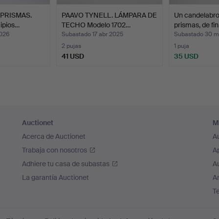
PRISMAS.
PAAVO TYNELL. LÁMPARA DE
Un candelabro
cipios…
TECHO Modelo 1702…
prismas, de fi
2026
Subastado 17 abr 2025
Subastado 30 m
2 pujas
1 puja
41 USD
35 USD
Auctionet
M
Acerca de Auctionet
A
Trabaja con nosotros
A
Adhiere tu casa de subastas
A
La garantía Auctionet
Ar
T