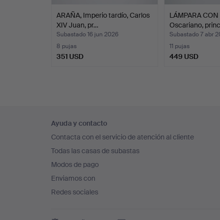
ARAÑA, Imperio tardío, Carlos
LÁMPARA CON 
XIV Juan, pr…
Oscariano, prin
Subastado 16 jun 2026
Subastado 7 abr 
8 pujas
11 pujas
351 USD
449 USD
Navegación
Ayuda y contacto
en
Contacta con el servicio de atención al cliente
el
Todas las casas de subastas
pie
Modos de pago
de
Enviamos con
página
Redes sociales