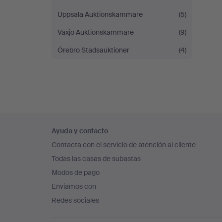
Uppsala Auktionskammare
(5)
Växjö Auktionskammare
(9)
Örebro Stadsauktioner
(4)
Navegación
Ayuda y contacto
en
Contacta con el servicio de atención al cliente
el
Todas las casas de subastas
pie
Modos de pago
de
Enviamos con
página
Redes sociales