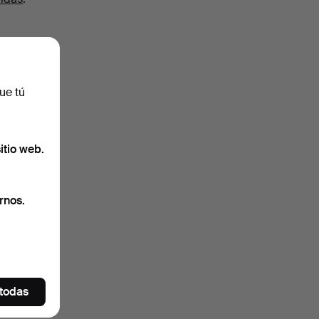
ue tú
itio web.
rnos.
 todas