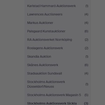
Karlstad Hammarö Auktionsverk
(1)
Lawrences Auctioneers
(4)
Markus Auktioner
(4)
Palsgaard Kunstauktioner
(6)
RA Auktionsverket Norrköping
(2)
Roslagens Auktionsverk
(2)
Skandia Auktion
(1)
Skånes Auktionsverk
(6)
Stadsauktion Sundsvall
(4)
Stockholms Auktionsverk
(1)
Düsseldorf/Neuss
Stockholms Auktionsverk Magasin 5
(5)
Stockholms Auktionsverk Sickla
(3)