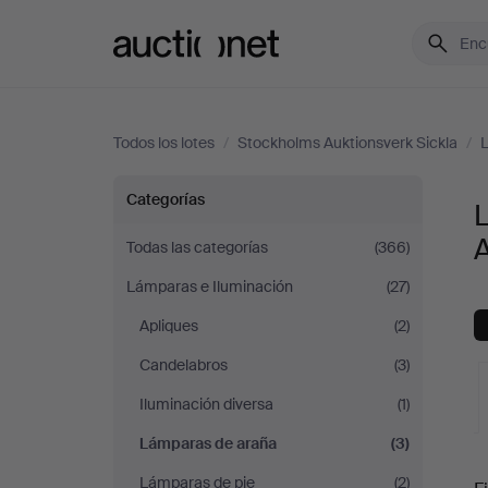
Auctionet.com
Todos los lotes
/
Stockholms Auktionsverk Sickla
/
L
Lámparas
Categorías
de
A
Todas las categorías
(366)
Lámparas e Iluminación
(27)
araña
Apliques
(2)
en
Candelabros
(3)
Stockholms
Iluminación diversa
(1)
Lámparas de araña
(3)
Auktionsverk
S
Lámparas de pie
(2)