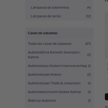
Fi
Sickla
Lámparas de sobremesa
(4)
c
Lámparas de techo
(12)
Casas de subastas
Todas las casas de subastas
(97)
Auktionsfirma Kenneth Svensson i
(2)
Kalmar
Auktionshaus Stuber's Hammerschlag
(1)
Auktionshuset Kolonn
(2)
Auktionshuset Thelin & Johansson
(1)
Auktionskammaren Sydost Kalmar
(1)
Bidstrup Auktioner
(1)
T