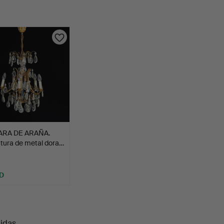
ARA DE ARAÑA.
tura de metal dora…
D
uidas
.