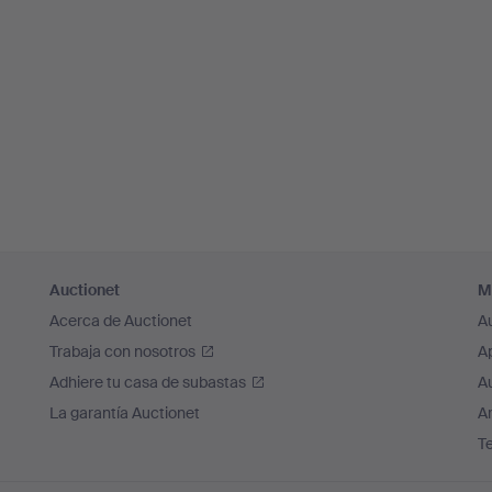
Auctionet
M
Acerca de Auctionet
A
Trabaja con nosotros
A
Adhiere tu casa de subastas
A
La garantía Auctionet
Ar
T