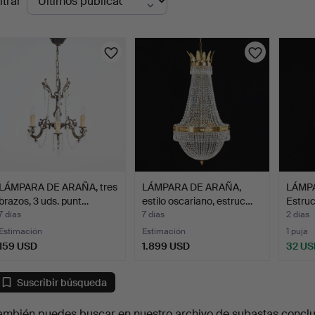
ltrar
en
urso
LÁMPARA DE ARAÑA, tres
LÁMPARA DE ARAÑA,
LÁMP
brazos, 3 uds. punt…
estilo oscariano, estruc…
Estruc
7 días
7 días
2 días
Estimación
Estimación
1 puja
159 USD
1.899 USD
32 US
Suscribir búsqueda
ambién puedes buscar en
nuestro archivo de subastas concl