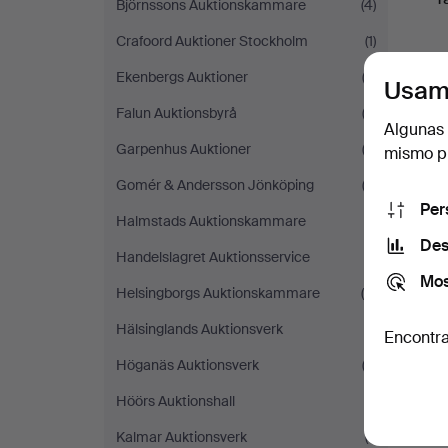
Björnssons Auktionskammare
(4)
Crafoord Auktioner Stockholm
(1)
Ekenbergs Auktioner
(3)
Usam
Falun Auktionsbyrå
(2)
Algunas 
Garpenhus Auktioner
(3)
mismo pu
Gomér & Andersson Jönköping
(3)
Per
Halmstads Auktionskammare
(1)
Des
Handelslagret Auktionsservice
(1)
Mos
Helsingborgs Auktionskammare
(8)
Hälsinglands Auktionsverk
(1)
Encontra
Höganäs Auktionsverk
(3)
Höörs Auktionshall
(1)
Kalmar Auktionsverk
(1)