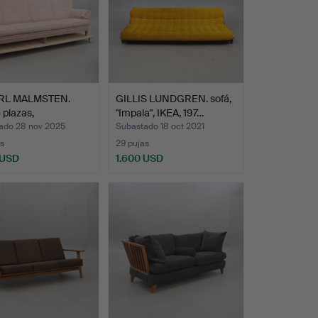
RL MALMSTEN.
GILLIS LUNDGREN. sofá,
4 plazas,
"Impala", IKEA, 197…
land».
ado 28 nov 2025
Subastado 18 oct 2021
s
29 pujas
 USD
1.600 USD
onado