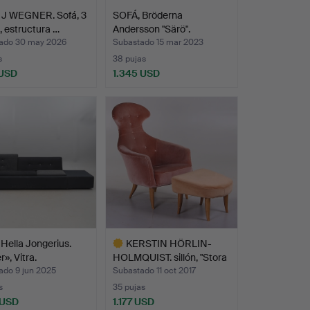
J WEGNER. Sofá, 3
SOFÁ, Bröderna
, estructura …
Andersson "Särö".
ado 30 may 2026
Subastado 15 mar 2023
s
38 pujas
 USD
1.345 USD
Hella Jongerius.
KERSTIN HÖRLIN-
», Vitra.
HOLMQUIST. sillón, "Stora
E…
ado 9 jun 2025
Subastado 11 oct 2017
s
35 pujas
 USD
1.177 USD