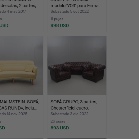
de sofás, 2 partes,
modelo "703" para Firma
S…
ado 4 may 2017
Subastado 5 oct 2022
s
11 pujas
 USD
998 USD
onado
MALMSTEIN. SOFÁ,
SOFÁ GRUPO, 3 partes,
AS RUND», inclu…
Chesterfield, cuero.
ado 14 nov 2025
Subastado 3 dic 2022
s
26 pujas
SD
893 USD