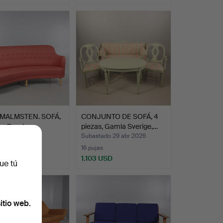
Lote
seleccionado
MALMSTEN. SOFÁ,
CONJUNTO DE SOFÁ, 4
s Rund.
piezas, Gamla Sverige,…
ado 9 jun 2019
Subastado 29 abr 2026
s
16 pujas
 USD
1.103 USD
ue tú
itio web.