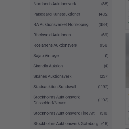
Norrlands Auktionsverk
(88)
Palsgaard Kunstauktioner
(402)
RA Auktionsverket Norrköping
(684)
Rheinveld Auktionen
(69)
Roslagens Auktionsverk
(158)
Sajab Vintage
(1)
Skandia Auktion
(4)
Skånes Auktionsverk
(237)
Stadsauktion Sundsvall
(1.192)
Stockholms Auktionsverk
(1.193)
Düsseldorf/Neuss
Stockholms Auktionsverk Fine Art
(318)
Stockholms Auktionsverk Göteborg
(48)
L