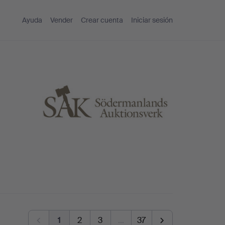
Ayuda
Vender
Crear cuenta
Iniciar sesión
1
2
3
…
37