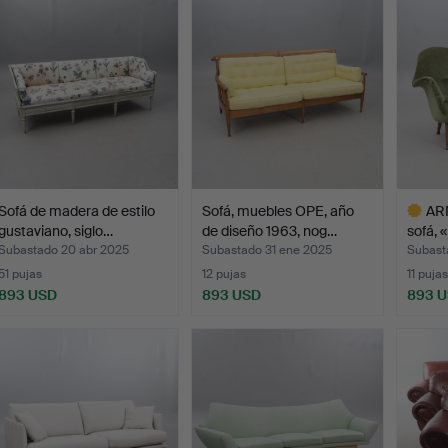
eleccionado
Sofá de madera de estilo
Sofá, muebles OPE, año
AR
gustaviano, siglo…
de diseño 1963, nog…
sofá, 
Subastado 20 abr 2025
Subastado 31 ene 2025
Subast
51 pujas
12 pujas
11 pujas
893 USD
893 USD
893 
Lote
selecci