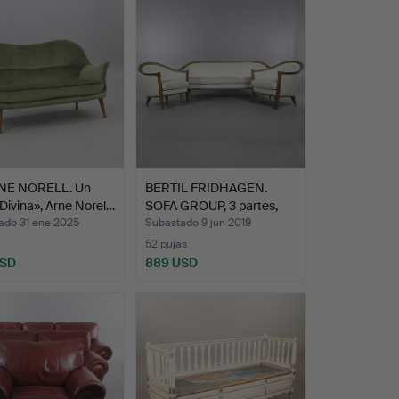
NE NORELL. Un
BERTIL FRIDHAGEN.
«Divina», Arne Norel…
SOFA GROUP, 3 partes,
"A…
ado 31 ene 2025
Subastado 9 jun 2019
52 pujas
USD
889 USD
onado