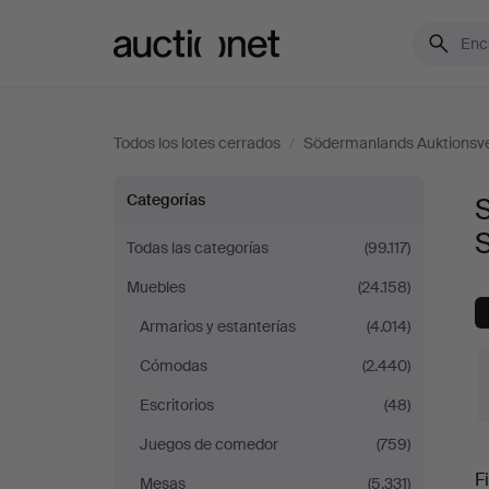
Auctionet.com
Todos los lotes cerrados
/
Södermanlands Auktionsv
Sofás
Categorías
S
y
Todas las categorías
(99.117)
Muebles
(24.158)
Conjuntos
Armarios y estanterías
(4.014)
de
Cómodas
(2.440)
sala
Escritorios
(48)
Juegos de comedor
(759)
P
en
Fi
Mesas
(5.331)