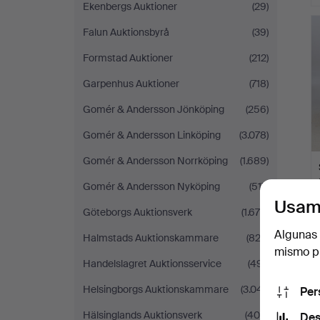
Ekenbergs Auktioner
(29)
Falun Auktionsbyrå
(39)
Formstad Auktioner
(212)
Garpenhus Auktioner
(718)
Gomér & Andersson Jönköping
(256)
Gomér & Andersson Linköping
(3.078)
Gomér & Andersson Norrköping
(1.689)
Gomér & Andersson Nyköping
(517)
Usam
Göteborgs Auktionsverk
(1.678)
Algunas 
Halmstads Auktionskammare
(822)
mismo pu
Handelslagret Auktionsservice
(491)
Helsingborgs Auktionskammare
(3.041)
Per
Hälsinglands Auktionsverk
(408)
Des