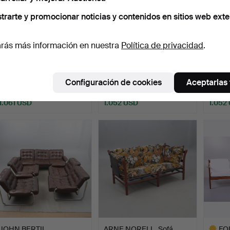
trarte y promocionar noticias y contenidos en sitios web exte
rás más información en nuestra
Política de privacidad
.
SOFÁ GRUPO, 3 Piezas,
SOFÁ estilo gustaviano
JO
modelo Chesterfield,…
siglo XIX.
ANDER
Trensu
Subastado 25 feb 2022
Subastado 29 jun 2022
Subasta
Configuración de cookies
Aceptarlas
24 pujas
41 pujas
23 puja
1.061 USD
1.052 USD
1.052
Lote
selecci
JOHN BERTIL
ARNE NORELL. Sofá
FO