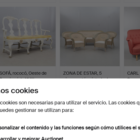
SOFÁ, rococó, Oeste de
ZONA DE ESTAR, 5
CARL 
Suecia, siglo XVIII.
piezas, ratán pintado de …
Samsa
Subastado 14 nov 2021
Subastado 20 jul 2024
Subast
os cookies
54 pujas
53 pujas
15 puja
1.158 USD
1.156 USD
1.103
cookies son necesarias para utilizar el servicio. Las cookies q
edes gestionar se utilizan para:
sonalizar el contenido y las funciones según cómo utilices el s
arrollar y mejorar Auctionet.