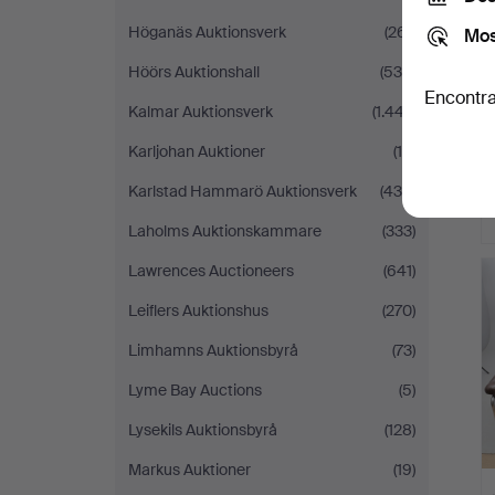
Höganäs Auktionsverk
(261)
Mos
Höörs Auktionshall
(539)
Encontra
Kalmar Auktionsverk
(1.447)
Karljohan Auktioner
(10)
Karlstad Hammarö Auktionsverk
(436)
Laholms Auktionskammare
(333)
Lawrences Auctioneers
(641)
Leiflers Auktionshus
(270)
Limhamns Auktionsbyrå
(73)
Lyme Bay Auctions
(5)
Lysekils Auktionsbyrå
(128)
Markus Auktioner
(19)