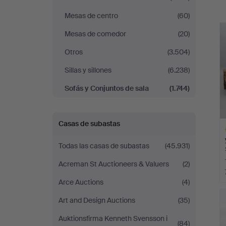
Södermanlands
Mesas de centro
(60)
r
Auktionsverk
Mesas de comedor
(20)
Otros
(3.504)
Sillas y sillones
(6.238)
Sofás y Conjuntos de sala
(1.744)
Casas de subastas
Todas las casas de subastas
(45.931)
Acreman St Auctioneers & Valuers
(2)
Arce Auctions
(4)
L
s
Art and Design Auctions
(35)
Auktionsfirma Kenneth Svensson i
(84)