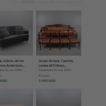
á, «Särö», de los
Grupo de sala, 7 partes,
nos Andersson…
caoba Alf Eriksso…
ado 22 nov 2023
Subastado 24 may 2020
s
51 pujas
 USD
2.045 USD