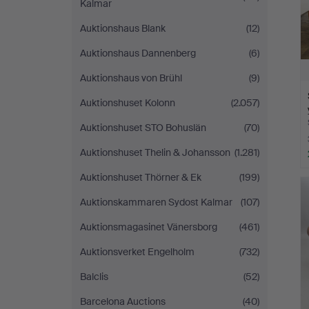
Kalmar
Auktionshaus Blank
(12)
Auktionshaus Dannenberg
(6)
Auktionshaus von Brühl
(9)
Auktionshuset Kolonn
(2.057)
Auktionshuset STO Bohuslän
(70)
Auktionshuset Thelin & Johansson
(1.281)
Auktionshuset Thörner & Ek
(199)
Auktionskammaren Sydost Kalmar
(107)
Auktionsmagasinet Vänersborg
(461)
Auktionsverket Engelholm
(732)
Balclis
(52)
Barcelona Auctions
(40)