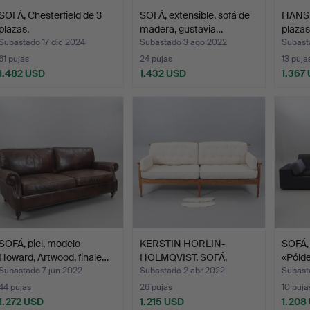
SOFÁ, Chesterfield de 3
SOFÁ, extensible, sofá de
HANS 
plazas.
madera, gustavia…
plazas
Subastado 17 dic 2024
Subastado 3 ago 2022
Subast
61 pujas
24 pujas
13 puja
1.482 USD
1.432 USD
1.367
SOFÁ, piel, modelo
KERSTIN HÖRLIN-
SOFÁ, 
Howard, Artwood, finale…
HOLMQVIST. SOFÁ,
«Pólder
"Skrindan"…
Subastado 7 jun 2022
Subastado 2 abr 2022
Subast
44 pujas
26 pujas
10 puja
1.272 USD
1.215 USD
1.208