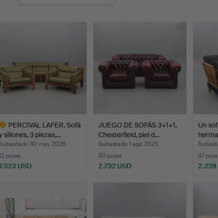
de
emate
PERCIVAL LAFER. Sofá
JUEGO DE SOFÁS 3+1+1,
Un sof
y sillones, 3 piezas,…
Chesterfield, piel d…
herma
Subastado 30 may 2026
Subastado 1 ago 2025
Subast
12 pujas
50 pujas
37 puja
7.323 USD
2.732 USD
2.228
ote
eleccionado