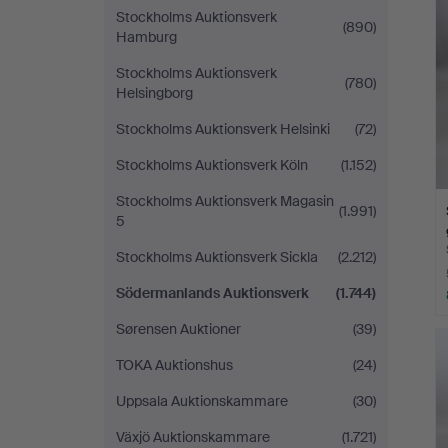
s
Stockholms Auktionsverk
(890)
Hamburg
Stockholms Auktionsverk
(780)
Helsingborg
Stockholms Auktionsverk Helsinki
(72)
Stockholms Auktionsverk Köln
(1.152)
Stockholms Auktionsverk Magasin
(1.991)
5
Stockholms Auktionsverk Sickla
(2.212)
Södermanlands Auktionsverk
(1.744)
Sørensen Auktioner
(39)
TOKA Auktionshus
(24)
Uppsala Auktionskammare
(30)
Växjö Auktionskammare
(1.721)