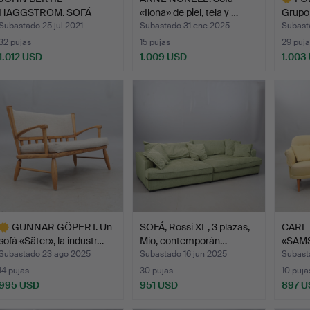
HÄGGSTRÖM. SOFÁ
«Ilona» de piel, tela y …
Grupo 
GRUPO, 3 plaza…
"…
Subastado 25 jul 2021
Subastado 31 ene 2025
Subast
32 pujas
15 pujas
29 puja
1.012 USD
1.009 USD
1.003
Lote
selecci
GUNNAR GÖPERT. Un
SOFÁ, Rossi XL, 3 plazas,
CARL 
sofá «Säter», la industr…
Mio, contemporán…
«SAMS
Subastado 23 ago 2025
Subastado 16 jun 2025
Subast
14 pujas
30 pujas
10 puja
995 USD
951 USD
897 U
ote