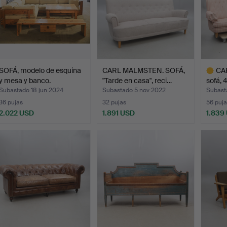
SOFÁ, modelo de esquina
CARL MALMSTEN. SOFÁ,
CA
y mesa y banco.
"Tarde en casa", reci…
sofá, 
«Verge
Subastado 18 jun 2024
Subastado 5 nov 2022
Subast
36 pujas
32 pujas
56 puja
2.022 USD
1.891 USD
1.839
Lote
selecci