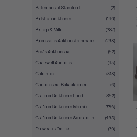
Batemans of Stamford
(2)
Bidstrup Auktioner
(140)
Bishop & Miller
(387)
Björnssons Auktionskammare
(268)
Borås Auktionshall
(52)
Chalkwell Auctions
(45)
Colombos
(318)
Connoisseur Bokauktioner
(6)
Crafoord Auktioner Lund
(352)
Crafoord Auktioner Malmö
(786)
Crafoord Auktioner Stockholm
(465)
Dreweatts Online
(30)