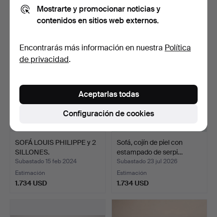
Mostrarte y promocionar noticias y
Estimación
Estimación
contenidos en sitios web externos.
919 USD
2.543 USD
Encontrarás más información en nuestra
Política
de privacidad
.
Aceptarlas todas
Configuración de cookies
SOFÁ LOUIS PHILIPPE y 2
Sofá, cojín de piel con
SILLONES.
estampado de serpi…
Subastado 15 feb 2024
Subastado 23 jul 2026
Estimación
Estimación
1.734 USD
1.734 USD