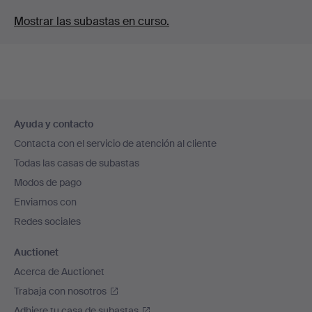
Mostrar las subastas en curso.
Navegación
Ayuda y contacto
en
Contacta con el servicio de atención al cliente
el
Todas las casas de subastas
pie
Modos de pago
de
Enviamos con
página
Redes sociales
Auctionet
Acerca de Auctionet
Trabaja con nosotros
Adhiere tu casa de subastas