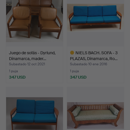
Juego de sofás - Dyrlund,
NIELS BACH. SOFA - 3
Dinamarca, mader…
PLAZAS, Dinamarca, Ro…
Subastado 12 oct 2021
Subastado 10 ene 2016
1 puja
1 puja
347 USD
347 USD
Lote
seleccionado