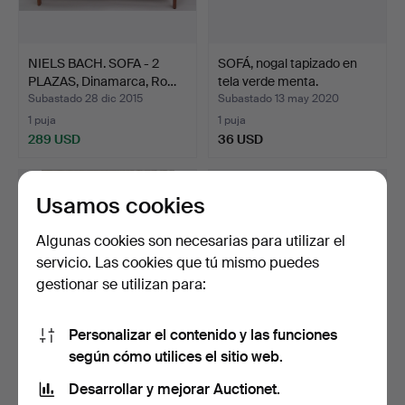
NIELS BACH. SOFA - 2
SOFÁ, nogal tapizado en
PLAZAS, Dinamarca, Ro…
tela verde menta.
Subastado 28 dic 2015
Subastado 13 may 2020
1 puja
1 puja
289 USD
36 USD
Usamos cookies
Algunas cookies son necesarias para utilizar el
servicio. Las cookies que tú mismo puedes
gestionar se utilizan para:
Personalizar el contenido y las funciones
según cómo utilices el sitio web.
GRUPO DE ASIENTOS - 3
Sofá de diseño JOOP! en
partes: sofá y 2 sil…
piel auténtica, ta…
Desarrollar y mejorar Auctionet.
Subastado 9 sep 2022
Subastado 23 jul 2026