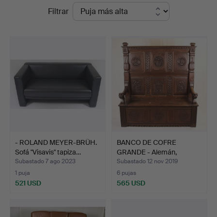
Precios
Filtrar
en
de
Auktionshaus
remate
Blank
- ROLAND MEYER-BRÜH.
BANCO DE COFRE
Sofá "Visavis" tapiza…
GRANDE - Alemán,
alrededor …
Subastado 7 ago 2023
Subastado 12 nov 2019
1 puja
6 pujas
521 USD
565 USD