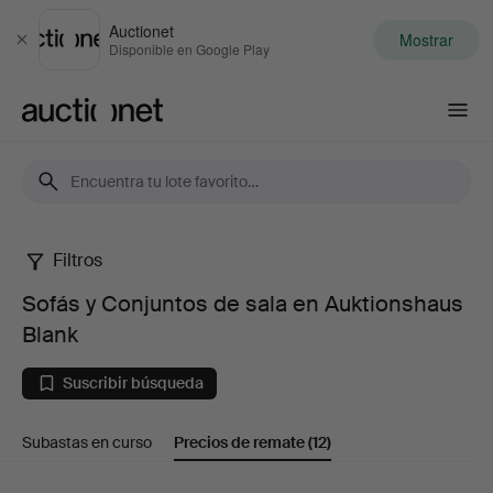
Auctionet
Mostrar
Cerrar
Disponible en Google Play
Auctionet.com
Filtros
Sofás
Sofás y Conjuntos de sala en Auktionshaus
y
Blank
Conjuntos
Suscribir búsqueda
de
Subastas en curso
Precios de remate
(12)
sala