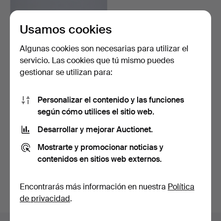
Usamos cookies
Algunas cookies son necesarias para utilizar el
servicio. Las cookies que tú mismo puedes
gestionar se utilizan para:
SOFÁ, modelo club, cuero,
Personalizar el contenido y las funciones
segunda mitad de…
2 días
según cómo utilices el sitio web.
Estimación
Desarrollar y mejorar Auctionet.
264 USD
Mostrarte y promocionar noticias y
Suscribir búsqueda
contenidos en sitios web externos.
También puedes buscar en
nuestro archivo de
Encontrarás más información en nuestra
Política
subastas concluidas
.
de privacidad
.