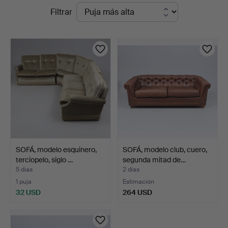
Subastas
Filtrar
en
en
Gomér
curso
&
Andersson
Linköping
SOFÁ, modelo esquinero,
SOFÁ, modelo club, cuero,
terciopelo, siglo …
segunda mitad de…
5 días
2 días
1 puja
Estimación
32 USD
264 USD