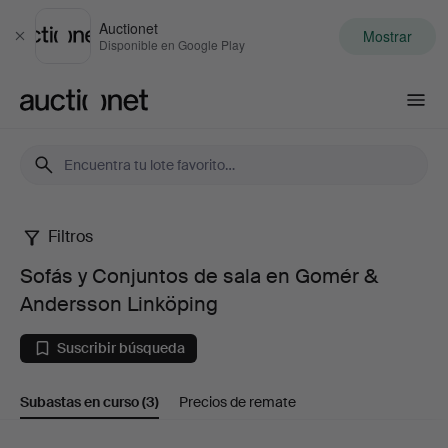
Auctionet
Mostrar
Cerrar
Disponible en Google Play
Auctionet.com
Filtros
Sofás
Sofás y Conjuntos de sala en Gomér &
y
Andersson Linköping
Conjuntos
Suscribir búsqueda
de
Subastas en curso
(3)
Precios de remate
sala