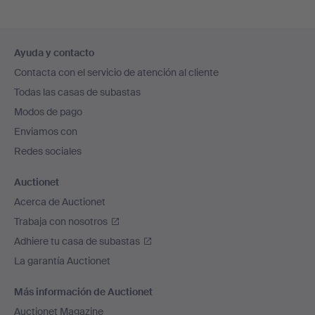
Navegación
Ayuda y contacto
en
Contacta con el servicio de atención al cliente
el
Todas las casas de subastas
pie
Modos de pago
de
Enviamos con
página
Redes sociales
Auctionet
Acerca de Auctionet
Trabaja con nosotros
Adhiere tu casa de subastas
La garantía Auctionet
Más información de Auctionet
Auctionet Magazine