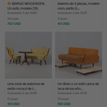
BØRGE MOGENSEN.
Asiento de 3 piezas, modelo
Un sofá, modelo 216,
cero, estilo G…
Frede…
Subastado 3 abr 2026
Subastado 2 abr 2026
34 pujas
3 pujas
702 USD
43 USD
Lote
seleccionado
Una zona de asientos de
Un diván y un sofá cama de
estilo rococó de t…
teca de los año…
Subastado 2 abr 2026
Subastado 2 abr 2026
12 pujas
25 pujas
101 USD
190 USD