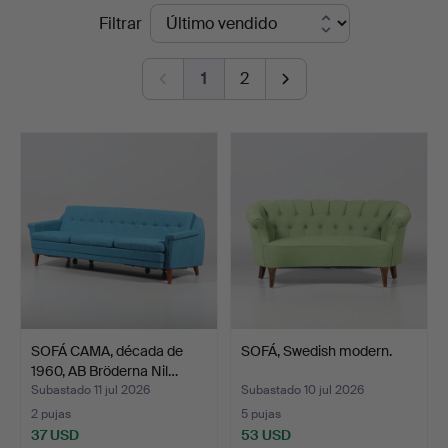
Precios
Filtrar
en
de
Borås
1
2
remate
Auktionshall
SOFÁ CAMA, década de
SOFÁ, Swedish modern.
1960, AB Bröderna Nil…
Subastado 11 jul 2026
Subastado 10 jul 2026
2 pujas
5 pujas
37 USD
53 USD