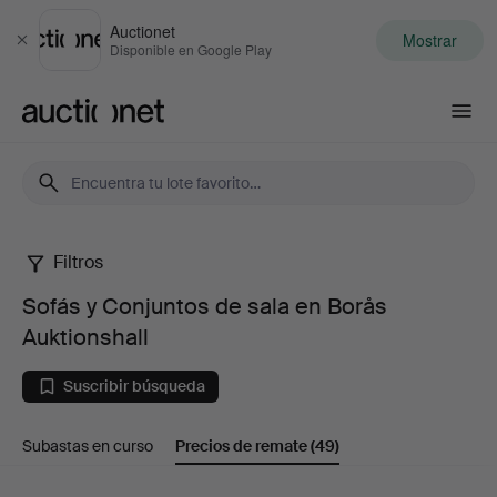
Auctionet
Mostrar
Cerrar
Disponible en Google Play
Auctionet.com
Filtros
Sofás
Sofás y Conjuntos de sala en Borås
y
Auktionshall
Conjuntos
Suscribir búsqueda
de
Subastas en curso
Precios de remate
(49)
sala