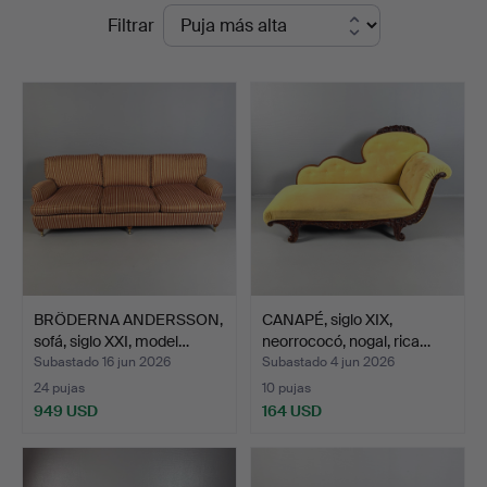
Precios
Filtrar
en
de
Skandia
remate
Auktion
BRÖDERNA ANDERSSON,
CANAPÉ, siglo XIX,
sofá, siglo XXI, model…
neorrococó, nogal, rica…
Subastado 16 jun 2026
Subastado 4 jun 2026
24 pujas
10 pujas
949 USD
164 USD