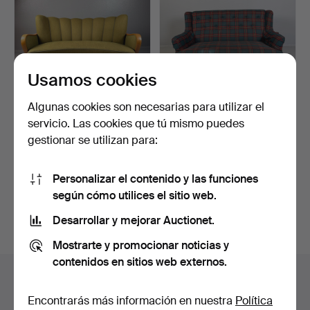
Usamos cookies
Algunas cookies son necesarias para utilizar el
servicio. Las cookies que tú mismo puedes
Sofá, años 40, tapizado en
SOFÁ, Nordiska Kompaniet
gestionar se utilizan para:
tejido de lana …
(NK), 2 plazas, c…
Subastado 4 abr 2026
Subastado 4 jun 2026
1 puja
1 puja
Personalizar el contenido y las funciones
32 USD
32 USD
según cómo utilices el sitio web.
Desarrollar y mejorar Auctionet.
Suscribir búsqueda
Mostrarte y promocionar noticias y
contenidos en sitios web externos.
Archivo de subastas
Encontrarás más información en nuestra
Política
Estás buscando en el archivo de subastas concluidas.