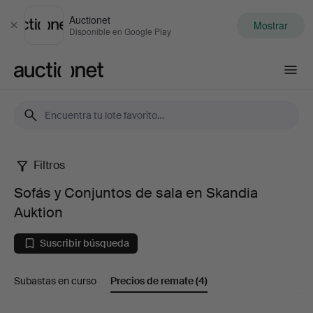
Auctionet
Mostrar
Cerrar
Disponible en Google Play
Auctionet.com
Filtros
Sofás
Sofás y Conjuntos de sala en Skandia
y
Auktion
Conjuntos
Suscribir búsqueda
de
Subastas en curso
Precios de remate
(4)
sala