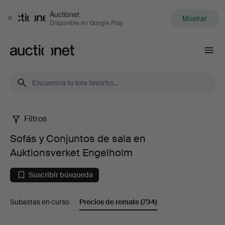
Auctionet
Mostrar
Cerrar
Disponible en Google Play
Auctionet.com
Filtros
Sofás
Sofás y Conjuntos de sala en
y
Auktionsverket Engelholm
Conjuntos
Suscribir búsqueda
de
Subastas en curso
Precios de remate
(734)
sala