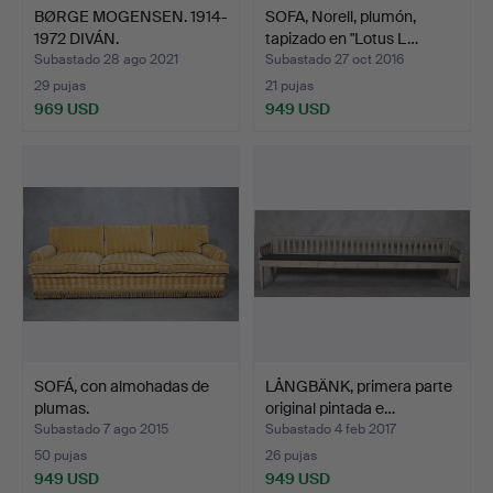
BØRGE MOGENSEN. 1914-
SOFA, Norell, plumón,
1972 DIVÁN.
tapizado en "Lotus L…
Subastado 28 ago 2021
Subastado 27 oct 2016
29 pujas
21 pujas
969 USD
949 USD
SOFÁ, con almohadas de
LÅNGBÄNK, primera parte
plumas.
original pintada e…
Subastado 7 ago 2015
Subastado 4 feb 2017
50 pujas
26 pujas
949 USD
949 USD