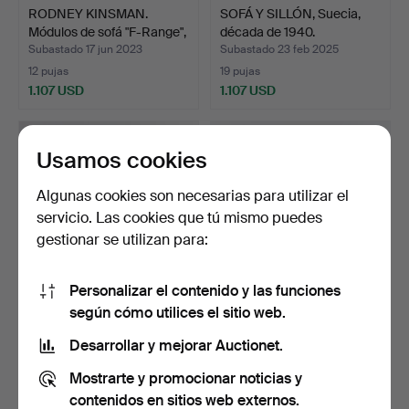
RODNEY KINSMAN.
SOFÁ Y SILLÓN, Suecia,
Módulos de sofá "F-Range",
década de 1940.
…
Subastado 17 jun 2023
Subastado 23 feb 2025
12 pujas
19 pujas
1.107 USD
1.107 USD
Usamos cookies
Algunas cookies son necesarias para utilizar el
servicio. Las cookies que tú mismo puedes
gestionar se utilizan para:
Personalizar el contenido y las funciones
según cómo utilices el sitio web.
SOFÁ, "Knole sofa", 3
SOFÁ, "Edward", modelo
plazas, años 40.
Howard, Fogia, fabr…
Desarrollar y mejorar Auctionet.
Subastado 28 mar 2022
Subastado 19 dic 2022
Mostrarte y promocionar noticias y
52 pujas
25 pujas
1.083 USD
1.044 USD
contenidos en sitios web externos.