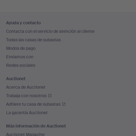
Navegación
Ayuda y contacto
en
Contacta con el servicio de atención al cliente
el
Todas las casas de subastas
pie
Modos de pago
de
Enviamos con
página
Redes sociales
Auctionet
Acerca de Auctionet
Trabaja con nosotros
Adhiere tu casa de subastas
La garantía Auctionet
Más información de Auctionet
Auctionet Magazine