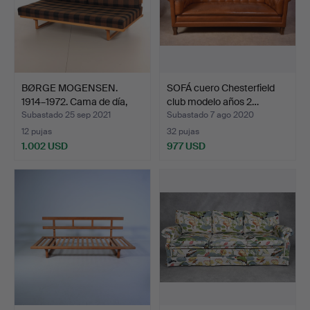
BØRGE MOGENSEN.
SOFÁ cuero Chesterfield
1914–1972. Cama de día,
club modelo años 2…
ro…
Subastado 25 sep 2021
Subastado 7 ago 2020
12 pujas
32 pujas
1.002 USD
977 USD