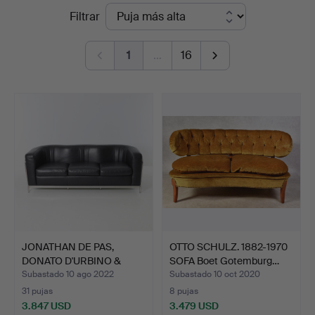
Precios
Filtrar
en
de
Auktionsverket
1
…
16
remate
Engelholm
JONATHAN DE PAS,
OTTO SCHULZ. 1882-1970
DONATO D'URBINO &
SOFA Boet Gotemburg…
PAOLO L…
Subastado 10 ago 2022
Subastado 10 oct 2020
31 pujas
8 pujas
3.847 USD
3.479 USD