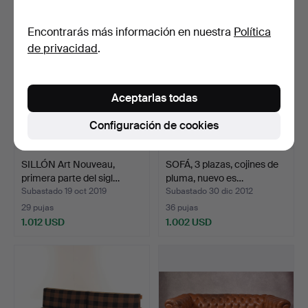
Encontrarás más información en nuestra
Política
de privacidad
.
Aceptarlas todas
Configuración de cookies
SILLÓN Art Nouveau,
SOFÁ, 3 plazas, cojines de
primera parte del sigl…
pluma, nuevo es…
Subastado 19 oct 2019
Subastado 30 dic 2012
29 pujas
36 pujas
1.012 USD
1.002 USD