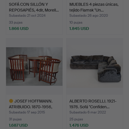
SOFÁ CON SILLÓN Y
MUEBLES 4 piezas únicas,
REPOSAPIÉS, 4dlr, Morell…
tejido Flamsk "Un…
Subastado 21 oct 2024
Subastado 26 ago 2020
33 pujas
10 pujas
1.866 USD
1.845 USD
JOSEF HOFFMANN.
ALBERTO ROSELLI. 1921-
ATRIBUIDO. 1870-1956,
1976. Sofá "Confiden…
MUEB…
Subastado 17 sep 2015
Subastado 6 mar 2022
31 pujas
25 pujas
1.687 USD
1.476 USD