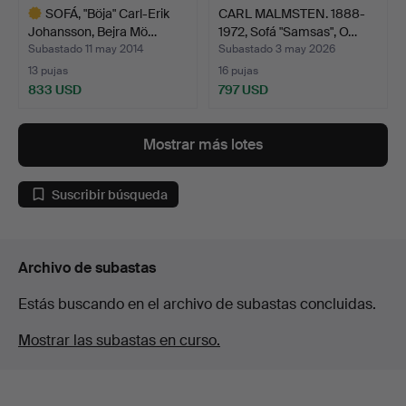
SOFÁ, "Böja" Carl-Erik
CARL MALMSTEN. 1888-
Johansson, Bejra Mö…
1972, Sofá "Samsas", O…
Subastado 11 may 2014
Subastado 3 may 2026
13 pujas
16 pujas
833 USD
797 USD
Lote
seleccionado
Mostrar más lotes
Suscribir búsqueda
Archivo de subastas
Estás buscando en el archivo de subastas concluidas.
Mostrar las subastas en curso.