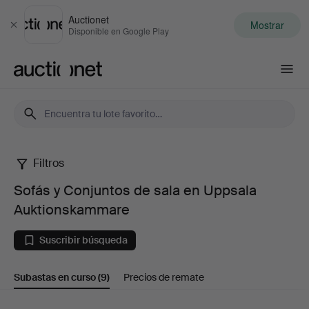
Auctionet
Mostrar
Cerrar
Disponible en Google Play
Auctionet.com
Filtros
Sofás
Sofás y Conjuntos de sala en Uppsala
y
Auktionskammare
Conjuntos
Suscribir búsqueda
de
Subastas en curso
(9)
Precios de remate
sala