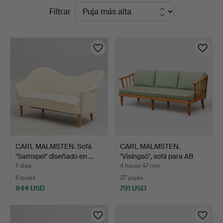
Subastas
Filtrar
en
en
Uppsala
curso
Auktionskammare
CARL MALMSTEN. Sofá
CARL MALMSTEN.
"Samspel" diseñado en …
"Visingsö", sofá para AB
OH…
7 días
4 horas 47 min
6 pujas
27 pujas
844 USD
791 USD