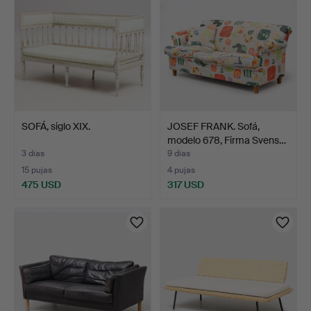
SOFÁ, siglo XIX.
JOSEF FRANK. Sofá,
modelo 678, Firma Svens…
3 días
9 días
15 pujas
4 pujas
475 USD
317 USD