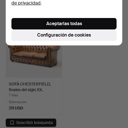
de privacidad
.
11 pujas
Estimación
85 USD
106 USD
Aceptarlas todas
Configuración de cookies
SOFÁ CHESTERFIELD,
finales del siglo XX.
7 días
Estimación
211 USD
Suscribir búsqueda