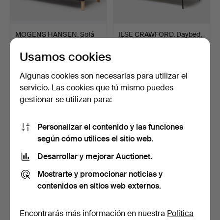
MOGENS HANSEN. Sofá
ILSE CRAWFORD. Daybed,
de dos plazas, modelo …
"Sinnerlig", IKEA, …
Usamos cookies
3 horas 3 min
5 días
8 pujas
10 pujas
Algunas cookies son necesarias para utilizar el
317 USD
254 USD
servicio. Las cookies que tú mismo puedes
gestionar se utilizan para:
Personalizar el contenido y las funciones
según cómo utilices el sitio web.
Desarrollar y mejorar Auctionet.
Mostrarte y promocionar noticias y
contenidos en sitios web externos.
CHAISE LONGUE, segunda
SOFÁ, estilo barroco, hacia
mitad del siglo XIX.
1900.
Encontrarás más información en nuestra
Política
4 días
6 días