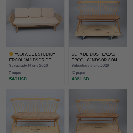
«SOFÁ DE ESTUDIO»
SOFÁ DE DOS PLAZAS
ERCOL WINDSOR DE
ERCOL WINDSOR CON
OLMO Y …
OLMO …
Subastado 14 ene 2026
Subastado 6 ene 2026
7 pujas
10 pujas
540 USD
486 USD
Lote
seleccionado