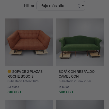
Precios
Filtrar
en
de
Young's
remate
Auctions
SOFÁ DE 2 PLAZAS
SOFÁ CON RESPALDO
ROCHE BOBOIS
CAMEL CON
«PROFILE».
ESTRUCTURA DE …
Subastado 19 feb 2026
Subastado 28 nov 2025
23 pujas
15 pujas
810 USD
608 USD
Lote
seleccionado