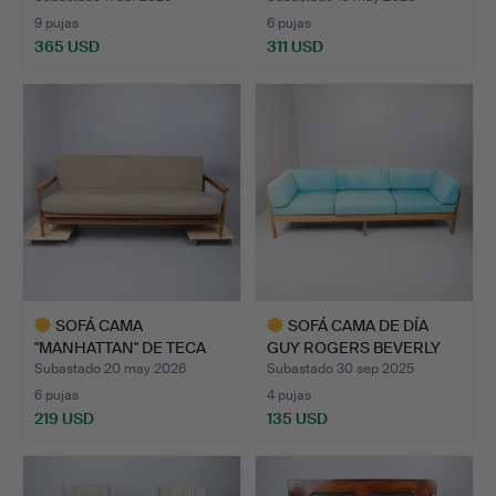
9 pujas
6 pujas
365 USD
311 USD
SOFÁ CAMA
SOFÁ CAMA DE DÍA
"MANHATTAN" DE TECA
GUY ROGERS BEVERLY
DE GUY ROGER…
HILLS.
Subastado 20 may 2026
Subastado 30 sep 2025
6 pujas
4 pujas
219 USD
135 USD
Lote
Lote
seleccionado
seleccionado