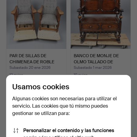
PAR DE SILLAS DE
BANCO DE MONJE DE
CHIMENEA DE ROBLE
OLMO TALLADO DE
ART DEC…
PRINCIPI…
Subastado 20 ene 2026
Subastado 1 mar 2026
12 pujas
10 pujas
122 USD
95 USD
Usamos cookies
Algunas cookies son necesarias para utilizar el
servicio. Las cookies que tú mismo puedes
gestionar se utilizan para:
Personalizar el contenido y las funciones