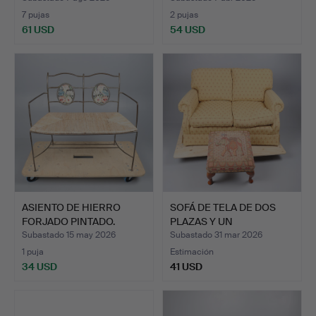
7 pujas
2 pujas
61 USD
54 USD
ASIENTO DE HIERRO
SOFÁ DE TELA DE DOS
FORJADO PINTADO.
PLAZAS Y UN
REPOSAPIÉS…
Subastado 15 may 2026
Subastado 31 mar 2026
1 puja
Estimación
34 USD
41 USD