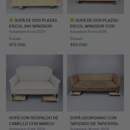
SOFÁ DE DOS PLAZAS
SOFÁ DE DOS PLAZAS
ERCOL 349 WINDSOR
ERCOL WINDSOR CON
RUBIO…
OLMO …
Subastado 8 oct 2025
Subastado 6 ene 2026
9 pujas
13 pujas
473 USD
459 USD
Lote
Lote
seleccionado
seleccionado
SOFÁ CON RESPALDO DE
SOFÁ GEORGIANO CON
CAMELLO CON MARCO
TAPIZADO DE TAPICERÍA.
DE …
Subastado 11 abr 2026
Subastado 18 may 2026