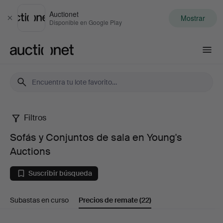
Auctionet
Mostrar
Cerrar
Disponible en Google Play
Auctionet.com
Filtros
Sofás
Sofás y Conjuntos de sala en Young's
y
Auctions
Conjuntos
Suscribir búsqueda
de
Subastas en curso
Precios de remate
(22)
sala