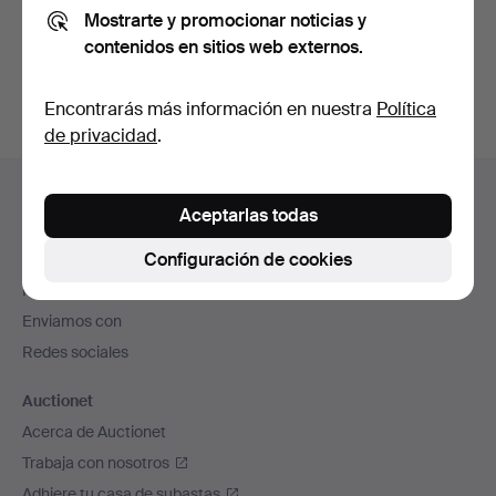
Mostrarte y promocionar noticias y
También puedes buscar en
nuestro archivo de
contenidos en sitios web externos.
subastas concluidas
.
Encontrarás más información en nuestra
Política
de privacidad
.
Navegación
Ayuda y contacto
en
Aceptarlas todas
Contacta con el servicio de atención al cliente
el
Configuración de cookies
Todas las casas de subastas
pie
Modos de pago
de
Enviamos con
página
Redes sociales
Auctionet
Acerca de Auctionet
Trabaja con nosotros
Adhiere tu casa de subastas