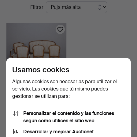
Subastas
Filtrar
en
en
Markus
curso
Auktioner
Usamos cookies
Algunas cookies son necesarias para utilizar el
servicio. Las cookies que tú mismo puedes
CONJUNTO DE ASIENTOS,
gestionar se utilizan para:
estilo rococó, sofá …
4 días
4 pujas
Personalizar el contenido y las funciones
64 USD
según cómo utilices el sitio web.
Desarrollar y mejorar Auctionet.
Suscribir búsqueda