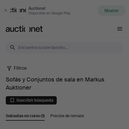
Auctionet
Mostrar
Cerrar
Disponible en Google Play
Auctionet.com
Filtros
Sofás
Sofás y Conjuntos de sala en Markus
y
Auktioner
Conjuntos
Suscribir búsqueda
de
Subastas en curso
(1)
Precios de remate
sala