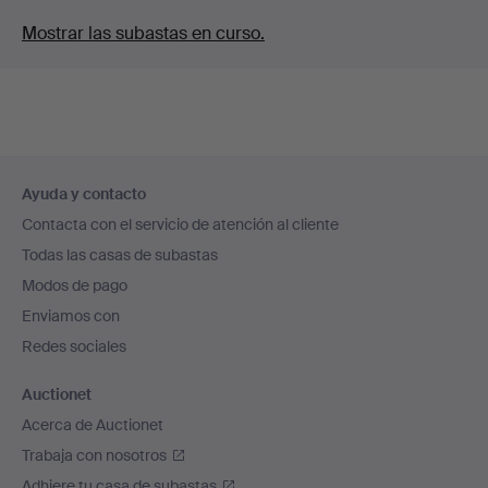
Mostrar las subastas en curso.
Navegación
Ayuda y contacto
en
Contacta con el servicio de atención al cliente
el
Todas las casas de subastas
pie
Modos de pago
de
Enviamos con
página
Redes sociales
Auctionet
Acerca de Auctionet
Trabaja con nosotros
Adhiere tu casa de subastas