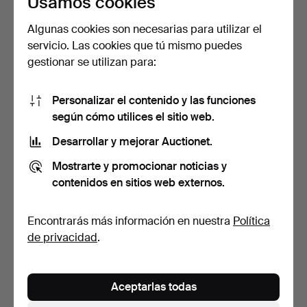
Usamos cookies
Algunas cookies son necesarias para utilizar el
servicio. Las cookies que tú mismo puedes
gestionar se utilizan para:
Personalizar el contenido y las funciones
según cómo utilices el sitio web.
CARL MALMSTEN. sofá,
SOFÁ, 2 plazas, tapizado en
"Ulfåsa", Bodafors, d…
cretona, decor…
Desarrollar y mejorar Auctionet.
Subastado 16 may 2026
Subastado 6 mar 2026
Mostrarte y promocionar noticias y
3 pujas
4 pujas
contenidos en sitios web externos.
134 USD
95 USD
Encontrarás más información en nuestra
Política
de privacidad
.
Aceptarlas todas