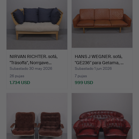
NIRVAN RICHTER. sofá,
HANS J WEGNER. sofá,
"Träsoffa", Norrgave…
"GE236" para Getama, …
Subastado 30 may 2026
Subastado 1 jun 2026
26 pujas
7 pujas
1.734 USD
999 USD