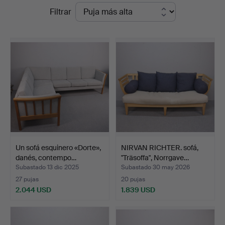
Precios
Filtrar
en
de
Markus
remate
Auktioner
Un sofá esquinero «Dorte»,
NIRVAN RICHTER. sofá,
danés, contempo…
"Träsoffa", Norrgave…
Subastado 13 dic 2025
Subastado 30 may 2026
27 pujas
20 pujas
2.044 USD
1.839 USD