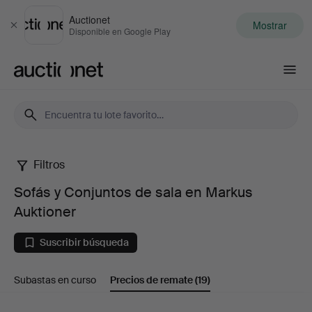
Auctionet
Mostrar
Cerrar
Disponible en Google Play
Auctionet.com
Filtros
Sofás
Sofás y Conjuntos de sala en Markus
y
Auktioner
Conjuntos
Suscribir búsqueda
de
Subastas en curso
Precios de remate
(19)
sala