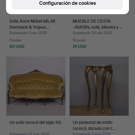
Configuración de cookies
Sofá, Kock Möbel AB, Alf
MUEBLE DE CESTA
Svensson & Yngvar…
-/RATÁN, sofá, sillones y …
Subastado 3 nov 2025
Subastado 30 abr 2025
9 pujas
12 pujas
83 USD
74 USD
Un sofá rococó del siglo XX.
Un pedestal de estilo
rococó, dorado con t…
Subastado 27 mar 2026
Subastado 2 ene 2026