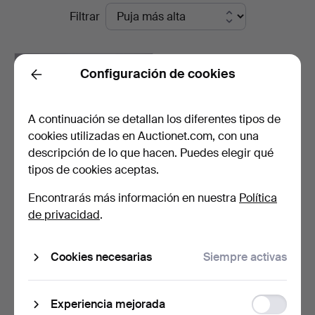
Subastas
Filtrar
en
en
Markus
curso
Configuración de cookies
Back
Auktioner
A continuación se detallan los diferentes tipos de
cookies utilizadas en Auctionet.com, con una
descripción de lo que hacen. Puedes elegir qué
tipos de cookies aceptas.
Encontrarás más información en nuestra
Política
CONJUNTO DE ASIENTOS,
de privacidad
.
estilo rococó, sofá …
4 días
4 pujas
Cookies necesarias
Siempre activas
64 USD
Function
Suscribir búsqueda
Experiencia mejorada