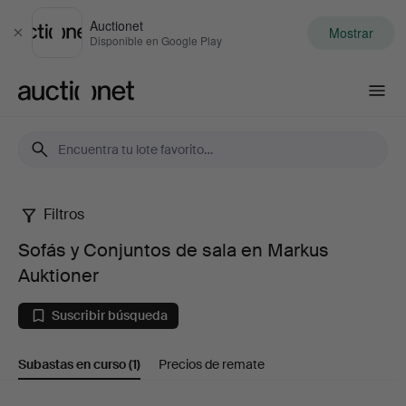
Auctionet
Mostrar
Cerrar
Disponible en Google Play
Auctionet.com
Filtros
Sofás
Sofás y Conjuntos de sala en Markus
y
Auktioner
Conjuntos
Suscribir búsqueda
de
Subastas en curso
(1)
Precios de remate
sala