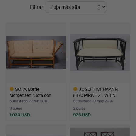
Precios
Filtrar
en
de
Auktionshaus
remate
Dannenberg
SOFA, Børge
JOSEF HOFFMANN
Morgensen, "Sofá con
(1870 PIRNITZ - WIEN
respaldo …
1956).…
Subastado 22 feb 2017
Subastado 19 may 2014
11 pujas
2 pujas
1.033 USD
925 USD
Lote
Lote
seleccionado
seleccionado