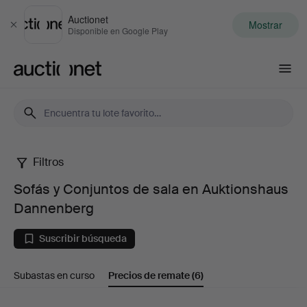
Auctionet
Mostrar
Cerrar
Disponible en Google Play
Auctionet.com
Filtros
Sofás
Sofás y Conjuntos de sala en Auktionshaus
y
Dannenberg
Conjuntos
Suscribir búsqueda
de
Subastas en curso
Precios de remate
(6)
sala