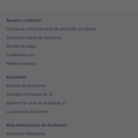
Navegación
Ayuda y contacto
en
Contacta con el servicio de atención al cliente
el
Todas las casas de subastas
pie
Modos de pago
de
Enviamos con
página
Redes sociales
Auctionet
Acerca de Auctionet
Trabaja con nosotros
Adhiere tu casa de subastas
La garantía Auctionet
Más información de Auctionet
Auctionet Magazine