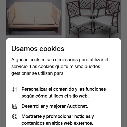
Usamos cookies
SOFÁ. Erik Ole Jorgensen,
SILLAS, cuatro piezas, en
"EJ-315".
estilo Art Deco.
Algunas cookies son necesarias para utilizar el
Subastado 25 mar 2017
Subastado 27 mar 2014
servicio. Las cookies que tú mismo puedes
4 pujas
11 pujas
gestionar se utilizan para:
291 USD
93 USD
Personalizar el contenido y las funciones
según cómo utilices el sitio web.
Desarrollar y mejorar Auctionet.
Mostrarte y promocionar noticias y
contenidos en sitios web externos.