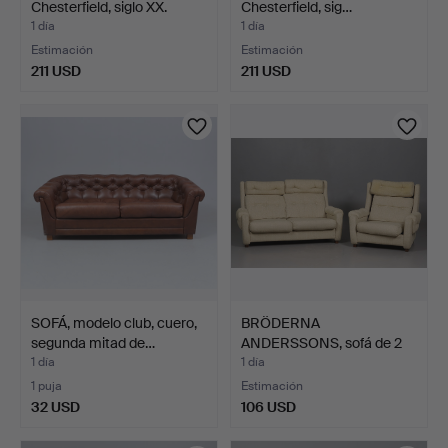
Chesterfield, siglo XX.
Chesterfield, sig…
1 día
1 día
Estimación
Estimación
211 USD
211 USD
SOFÁ, modelo club, cuero,
BRÖDERNA
segunda mitad de…
ANDERSSONS, sofá de 2
plazas y si…
1 día
1 día
1 puja
Estimación
32 USD
106 USD