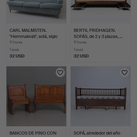
CARL MALMSTEN.
BERTIL FRIDHAGEN.
"Hemmakväll", sofá, siglo
SOFÁS, de 2 y 3 plazas, …
X…
11 horas
11 horas
1 puja
1 puja
32 USD
32 USD
BANCOS DE PINO CON
SOFÁ, alrededor del año