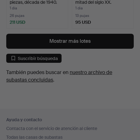
piezas, década de 1940.
mitad del siglo XX.
1 día
1 día
26 pujas
13 pujas
211 USD
95 USD
Mostrar más lotes
Suscribir búsqueda
También puedes buscar en
nuestro archivo de
subastas concluidas
.
Navegación
Ayuda y contacto
en
Contacta con el servicio de atención al cliente
el
Todas las casas de subastas