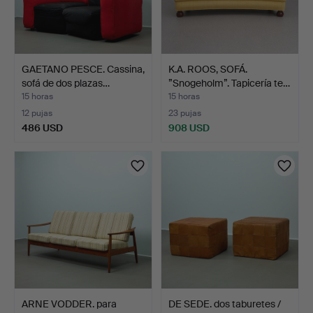
GAETANO PESCE. Cassina,
K.A. ROOS, SOFÁ.
sofá de dos plazas…
”Snogeholm”. Tapicería te…
15 horas
15 horas
12 pujas
23 pujas
486 USD
908 USD
ARNE VODDER. para
DE SEDE. dos taburetes /