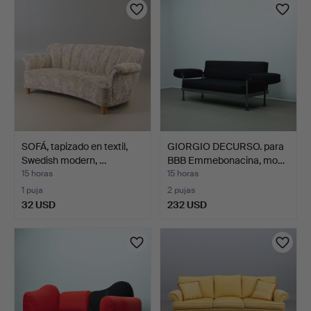
SOFÁ, tapizado en textil,
GIORGIO DECURSO. para
Swedish modern, …
BBB Emmebonacina, mo…
15 horas
15 horas
1 puja
2 pujas
32 USD
232 USD