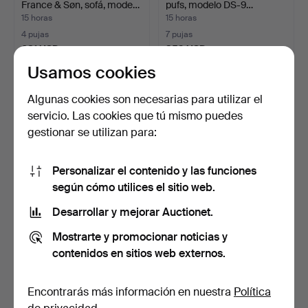
France & Søn, sofá, mode…
pufs, modelo DS-9…
15 horas
15 horas
4 pujas
7 pujas
681 USD
359 USD
Usamos cookies
Algunas cookies son necesarias para utilizar el
servicio. Las cookies que tú mismo puedes
gestionar se utilizan para:
Personalizar el contenido y las funciones
según cómo utilices el sitio web.
Desarrollar y mejorar Auctionet.
SOFÁ, segunda mitad del
CANAPÉ DE DOS PLAZAS
siglo XX.
DE ESTILO FRANCÉS.
Mostrarte y promocionar noticias y
16 horas
16 horas
contenidos en sitios web externos.
4 pujas
Estimación
48 USD
68 USD
Encontrarás más información en nuestra
Política