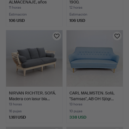
ALMACENAJE, años
1900.
1960/7…
11 horas
12 horas
Estimación
Estimación
106 USD
106 USD
NIRVAN RICHTER. SOFÁ.
CARL MALMSTEN. Sofá,
Madera con lasur bla…
"Samsas", AB OH Sjögr…
13 horas
13 horas
16 pujas
10 pujas
1.161 USD
338 USD