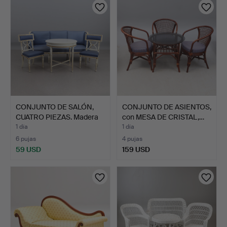
CONJUNTO DE SALÓN,
CONJUNTO DE ASIENTOS,
CUATRO PIEZAS. Madera
con MESA DE CRISTAL,…
l…
1 día
1 día
6 pujas
4 pujas
59 USD
159 USD