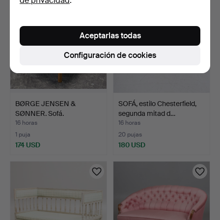
de privacidad
.
Aceptarlas todas
Configuración de cookies
BØRGE JENSEN &
SOFÁ, estilo Chesterfield,
SØNNER. Sofá.
segunda mitad d…
16 horas
16 horas
1 puja
20 pujas
174 USD
180 USD