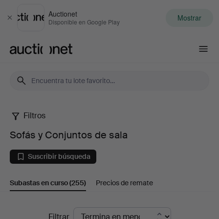
Auctionet
Mostrar
Cerrar
Disponible en Google Play
Auctionet.com
Filtros
Sofás
Sofás y Conjuntos de sala
y
Suscribir búsqueda
Conjuntos
Subastas en curso
(255)
Precios de remate
de
sala
Subastas
Filtrar