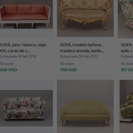
SOFÁ, pino / blanco, siglo
SOFÁ, modelo bañera,
SOFA 
XIX, caras de c…
madera dorada, estilo…
sofá +
Subastado 14 feb 2016
Subastado 28 feb 2017
Subasta
35 pujas
45 pujas
42 puja
809 USD
788 USD
747 U