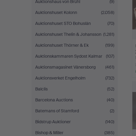
Auktionshaus von Brühl
(9)
Auktionshuset Kolonn
(2.058)
Auktionshuset STO Bohuslän
(70)
Auktionshuset Thelin & Johansson
(1.281)
Auktionshuset Thörner & Ek
(199)
Auktionskammaren Sydost Kalmar
(107)
Auktionsmagasinet Vänersborg
(461)
Auktionsverket Engelholm
(732)
Balclis
(52)
Barcelona Auctions
(40)
Batemans of Stamford
(2)
Bidstrup Auktioner
(140)
Bishop & Miller
(385)