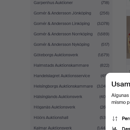
Garpenhus Auktioner
(718)
Gomér & Andersson Jönköping
(256)
Gomér & Andersson Linköping
(3.078)
Gomér & Andersson Norrköping
(1.689)
Gomér & Andersson Nyköping
(517)
Göteborgs Auktionsverk
(1.679)
Halmstads Auktionskammare
(822)
Handelslagret Auktionsservice
(491)
Usam
Helsingborgs Auktionskammare
(3.043)
Algunas 
Hälsinglands Auktionsverk
(408)
mismo pu
Höganäs Auktionsverk
(262)
Höörs Auktionshall
(539)
Per
Kalmar Auktionsverk
(1.448)
Des