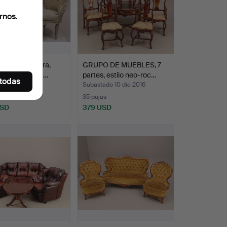
rnos.
 modelo bañera,
GRUPO DE MUEBLES, 7
 Luis XVI, déca…
partes, estilo neo-roc…
 todas
do 15 abr 2016
Subastado 10 dic 2016
s
35 pujas
USD
379 USD