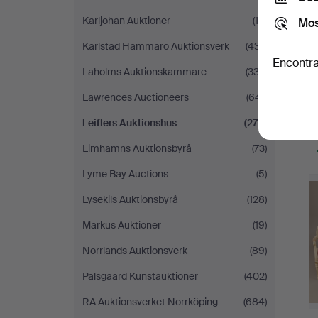
Karljohan Auktioner
(10)
Mos
Karlstad Hammarö Auktionsverk
(437)
Encontra
Laholms Auktionskammare
(333)
Lawrences Auctioneers
(641)
Leiflers Auktionshus
(270)
Limhamns Auktionsbyrå
(73)
Lyme Bay Auctions
(5)
Lysekils Auktionsbyrå
(128)
Markus Auktioner
(19)
Norrlands Auktionsverk
(89)
Palsgaard Kunstauktioner
(402)
RA Auktionsverket Norrköping
(684)