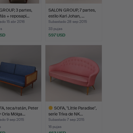
GROUP, 3 partes,
SALON GROUP, 7 partes,
fás + reposapi…
estilo Karl Johan, …
do 15 abr 2016
Subastado 28 sep 2015
as
33 pujas
USD
597 USD
A, teca/ratán, Peter
SOFA, "Little Paradise",
y Orla Mölga…
serie Triva de NK…
ado 9 sep 2015
Subastado 7 sep 2015
s
16 pujas
USD
463 USD