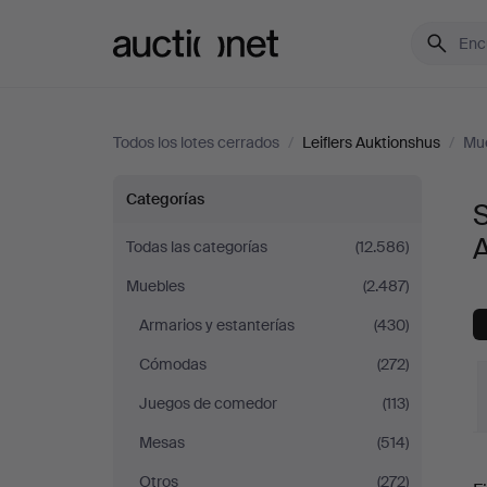
Auctionet.com
Todos los lotes cerrados
/
Leiflers Auktionshus
/
Mu
Sofás
Categorías
S
y
Todas las categorías
(12.586)
Muebles
(2.487)
Conjuntos
Armarios y estanterías
(430)
de
Cómodas
(272)
sala
Juegos de comedor
(113)
Mesas
(514)
en
P
Otros
(272)