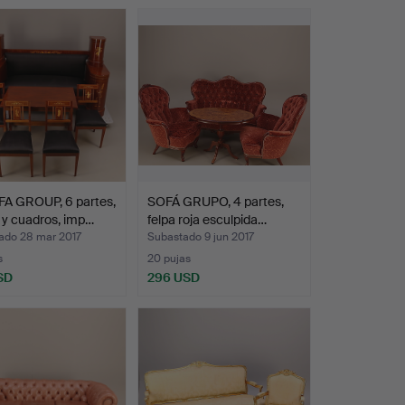
Lote
seleccionado
A GROUP, 6 partes,
SOFÁ GRUPO, 4 partes,
 y cuadros, imp…
felpa roja esculpida…
ado 28 mar 2017
Subastado 9 jun 2017
s
20 pujas
SD
296 USD
onado