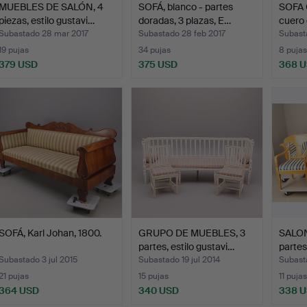
MUEBLES DE SALÓN, 4
SOFÁ, blanco - partes
SOFA 
piezas, estilo gustavi…
doradas, 3 plazas, E…
cuero
Subastado 28 mar 2017
Subastado 28 feb 2017
Subast
19 pujas
34 pujas
8 pujas
379 USD
375 USD
368 
SOFÁ, Karl Johan, 1800.
GRUPO DE MUEBLES, 3
SALON
partes, estilo gustavi…
partes
Subastado 3 jul 2015
Subastado 19 jul 2014
Subast
21 pujas
15 pujas
11 pujas
364 USD
340 USD
338 