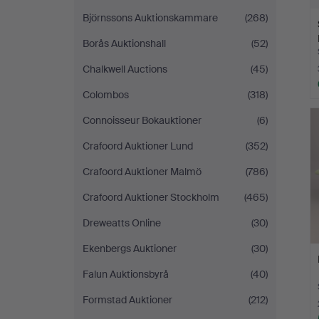
Björnssons Auktionskammare
(268)
Borås Auktionshall
(52)
Chalkwell Auctions
(45)
Colombos
(318)
Connoisseur Bokauktioner
(6)
Crafoord Auktioner Lund
(352)
Crafoord Auktioner Malmö
(786)
Crafoord Auktioner Stockholm
(465)
Dreweatts Online
(30)
Ekenbergs Auktioner
(30)
Falun Auktionsbyrå
(40)
Formstad Auktioner
(212)