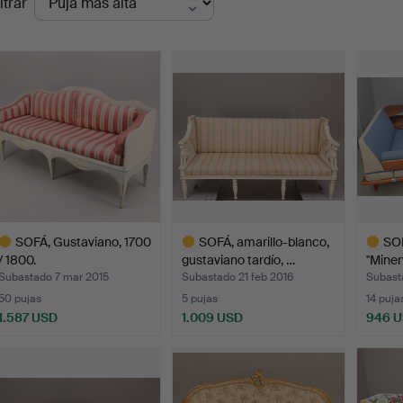
ltrar
de
emate
SOFÁ, Gustaviano, 1700
SOFÁ, amarillo-blanco,
SOF
/ 1800.
gustaviano tardío, …
"Miner
Subastado 7 mar 2015
Subastado 21 feb 2016
Subast
50 pujas
5 pujas
14 puja
1.587 USD
1.009 USD
946 
ote
Lote
Lote
eleccionado
seleccionado
selecci