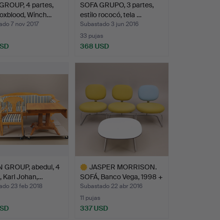
GROUP, 4 partes,
SOFA GRUPO, 3 partes,
 oxblood, Winch…
estilo rococó, tela …
ado 7 nov 2017
Subastado 3 jun 2016
33 pujas
USD
368 USD
 GROUP, abedul, 4
JASPER MORRISON.
, Karl Johan,…
SOFÁ, Banco Vega, 1998 +
…
ado 23 feb 2018
Subastado 22 abr 2016
11 pujas
USD
337 USD