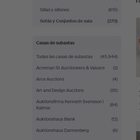
Fi
Leiflers
Sillas y sillones
(615)
r
Auktionshus
Sofás y Conjuntos de sala
(270)
Casas de subastas
Todas las casas de subastas
(45.944)
Acreman St Auctioneers & Valuers
(2)
Arce Auctions
(4)
Art and Design Auctions
(35)
Auktionsfirma Kenneth Svensson i
(84)
Kalmar
Auktionshaus Blank
(12)
L
s
Auktionshaus Dannenberg
(6)