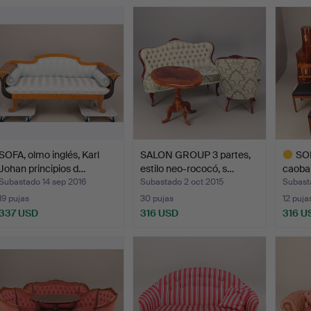
SOFA, olmo inglés, Karl
SALON GROUP 3 partes,
SOF
Johan principios d…
estilo neo-rococó, s…
caoba
Subastado 14 sep 2016
Subastado 2 oct 2015
Subast
19 pujas
30 pujas
12 puja
337 USD
316 USD
316 U
Lote
selecci