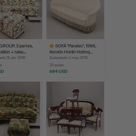
GROUP, 3 partes,
SOFÁ "Paraíso", 1966,
 sillón + tabu…
Kerstin Hörlin Holmq…
do 15 abr 2016
Subastado 2 may 2015
s
23 pujas
SD
684 USD
Lote
seleccionado