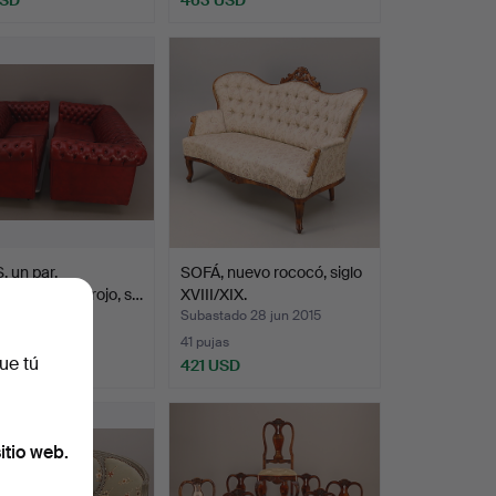
Lote
onado
seleccionado
 un par,
SOFÁ, nuevo rococó, siglo
rfield, cuero rojo, s…
XVIII/XIX.
ado 6 ene 2015
Subastado 28 jun 2015
41 pujas
ue tú
USD
421 USD
itio web.