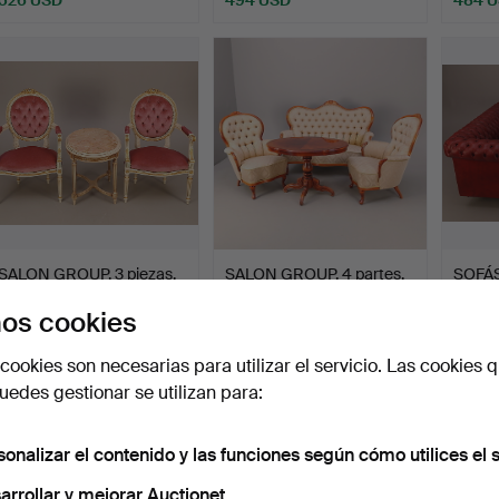
Lote
Lote
seleccionado
selecci
SALON GROUP, 3 piezas,
SALON GROUP, 4 partes,
SOFÁS,
partes doradas, tap…
estilo neo-rococó, …
Cheste
os cookies
Subastado 3 ene 2017
Subastado 28 oct 2015
Subast
30 pujas
29 pujas
11 pujas
cookies son necesarias para utilizar el servicio. Las cookies q
463 USD
452 USD
442 
edes gestionar se utilizan para:
sonalizar el contenido y las funciones según cómo utilices el s
arrollar y mejorar Auctionet.