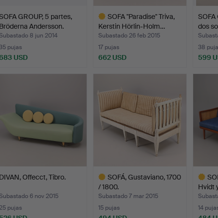
SOFA GROUP, 5 partes,
SOFA "Paradise" Triva,
SOFA 
Bröderna Andersson.
Kerstin Hörlin-Holm…
dos so
Subastado 8 jun 2014
Subastado 26 feb 2015
Subasta
35 pujas
17 pujas
38 puj
683 USD
662 USD
599 
Lote
seleccionado
DIVAN, Offecct, Tibro.
SOFÁ, Gustaviano, 1700
SOF
/ 1800.
Hvidt 
Subastado 6 nov 2015
Subastado 7 mar 2015
Subast
25 pujas
15 pujas
14 puja
526 USD
494 USD
484 