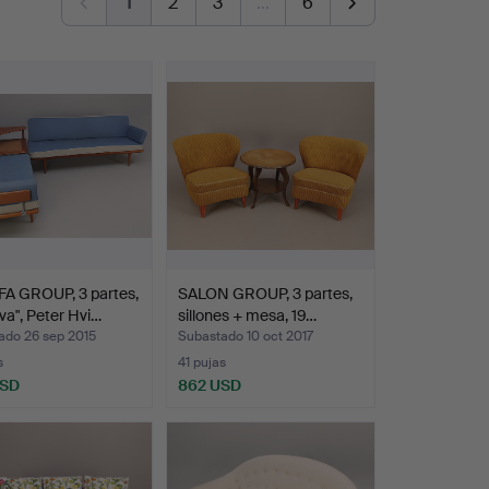
1
2
3
…
6
A GROUP, 3 partes,
SALON GROUP, 3 partes,
va", Peter Hvi…
sillones + mesa, 19…
ado 26 sep 2015
Subastado 10 oct 2017
s
41 pujas
USD
862 USD
onado