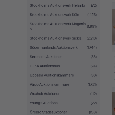
Stockholms Auktionsverk Helsinki
(72)
Stockholms Auktionsverk Köln
(1.153)
Stockholms Auktionsverk Magasin
(1.991)
5
Stockholms Auktionsverk Sickla
(2.213)
Södermanlands Auktionsverk
(1.744)
Sørensen Auktioner
(38)
TOKA Auktionshus
(24)
Uppsala Auktionskammare
(30)
Växjö Auktionskammare
(1.721)
Woxholt Auktioner
(112)
Young's Auctions
(22)
Örebro Stadsauktioner
(158)