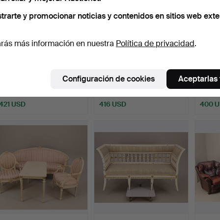
trarte y promocionar noticias y contenidos en sitios web exte
rás más información en nuestra
Política de privacidad
.
SOFA, modelo
SOFÁ GRUPO, 4 partes,
SOFÁ,
Chesterfield, Winchester
amarillo, estilo roc…
estilo
Configuración de cookies
Aceptarlas
Ingl…
Subastado 6 sep 2015
Subastado 1 mar 2017
Subasta
27 pujas
18 pujas
15 puja
421 USD
416 USD
400 