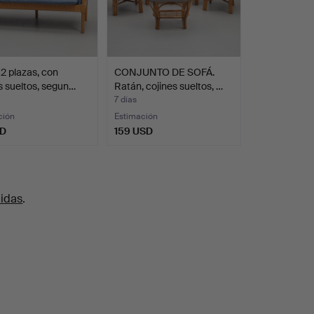
2 plazas, con
CONJUNTO DE SOFÁ.
s sueltos, segun…
Ratán, cojines sueltos, …
7 días
ción
Estimación
SD
159 USD
uidas
.