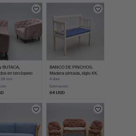
y BUTACA,
BANCO DE PINCHOS.
dos en terciopelo
Madera pintada, siglo XX.
 28 min
4 días
ción
Estimación
SD
64 USD