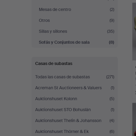
c
Gomér
Mesas de centro
(2)
&
Otros
(9)
Sillas y sillones
(35)
Andersson
Sofás y Conjuntos de sala
(8)
Jönköping
Casas de subastas
Todas las casas de subastas
(271)
Acreman St Auctioneers & Valuers
(1)
Auktionshuset Kolonn
(5)
Auktionshuset STO Bohuslän
(1)
Auktionshuset Thelin & Johansson
(4)
Auktionshuset Thörner & Ek
(6)