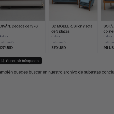
DIVÁN. Década de 1970.
BD MÖBLER. Sillón y sofá
SOFÁ. 
de 3 plazas.
cojine
4 días
5 días
6 días
Estimación
Estimación
Estima
127 USD
370 USD
95 U
Suscribir búsqueda
ambién puedes buscar en
nuestro archivo de subastas concl