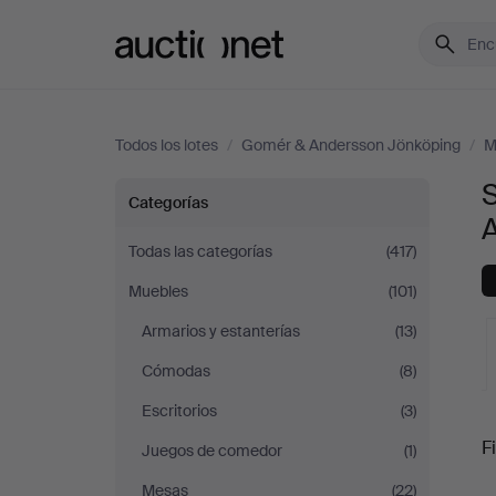
Auctionet.com
Todos los lotes
/
Gomér & Andersson Jönköping
/
M
S
Sofás
Categorías
y
Todas las categorías
(417)
Muebles
(101)
Conjuntos
Armarios y estanterías
(13)
de
Cómodas
(8)
sala
Escritorios
(3)
S
Fi
Juegos de comedor
(1)
en
Mesas
(22)