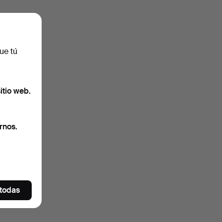
ue tú
itio web.
rnos.
 todas