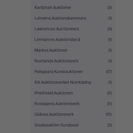
Karljohan Auktioner
(3)
Laholms Auktionskammare
(1)
Lawrences Auctioneers
(3)
Limhamns Auktionsbyrå
(1)
Markus Auktioner
(1)
Norrlands Auktionsverk
(1)
Palsgaard Kunstauktioner
(17)
RA Auktionsverket Norrköping
(1)
Rheinveld Auktionen
(5)
Roslagens Auktionsverk
(5)
Skånes Auktionsverk
(15)
Stadsauktion Sundsvall
(2)