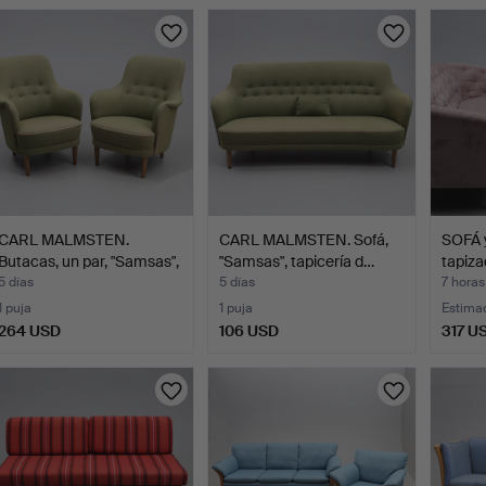
urso
CARL MALMSTEN.
CARL MALMSTEN. Sofá,
SOFÁ 
Butacas, un par, "Samsas",
"Samsas", tapicería d…
tapiza
…
ros…
5 días
5 días
7 horas
1 puja
1 puja
Estima
264 USD
106 USD
317 U