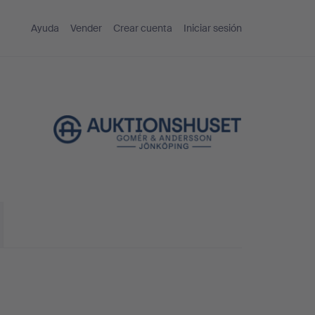
Ayuda
Vender
Crear cuenta
Iniciar sesión