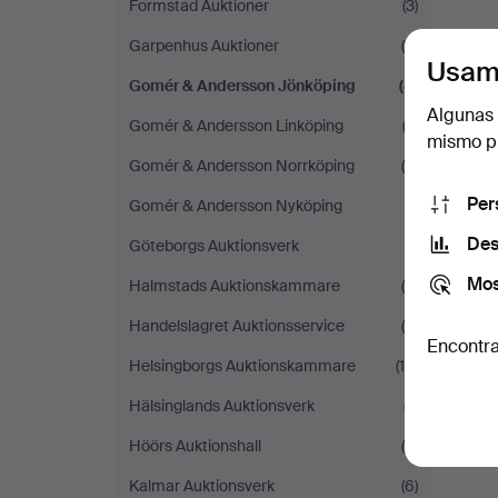
Formstad Auktioner
(3)
Garpenhus Auktioner
(5)
Usam
Gomér & Andersson Jönköping
(8)
Algunas 
Gomér & Andersson Linköping
(3)
mismo pu
Gomér & Andersson Norrköping
(4)
Per
Gomér & Andersson Nyköping
(1)
Des
Göteborgs Auktionsverk
(1)
Mos
Halmstads Auktionskammare
(9)
Handelslagret Auktionsservice
(5)
Encontra
Helsingborgs Auktionskammare
(14)
Hälsinglands Auktionsverk
(7)
Höörs Auktionshall
(6)
Kalmar Auktionsverk
(6)