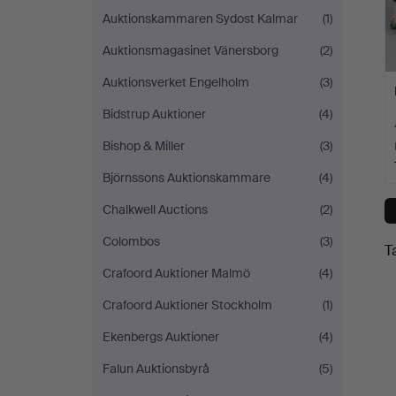
Auktionskammaren Sydost Kalmar
(1)
Auktionsmagasinet Vänersborg
(2)
Auktionsverket Engelholm
(3)
Bidstrup Auktioner
(4)
Bishop & Miller
(3)
Björnssons Auktionskammare
(4)
Chalkwell Auctions
(2)
Colombos
(3)
T
Crafoord Auktioner Malmö
(4)
Crafoord Auktioner Stockholm
(1)
Ekenbergs Auktioner
(4)
Falun Auktionsbyrå
(5)