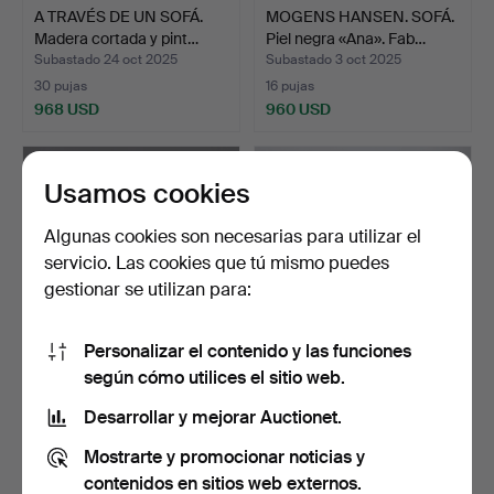
A TRAVÉS DE UN SOFÁ.
MOGENS HANSEN. SOFÁ.
Madera cortada y pint…
Piel negra «Ana». Fab…
Subastado 24 oct 2025
Subastado 3 oct 2025
30 pujas
16 pujas
968 USD
960 USD
Usamos cookies
Algunas cookies son necesarias para utilizar el
servicio. Las cookies que tú mismo puedes
gestionar se utilizan para:
Personalizar el contenido y las funciones
según cómo utilices el sitio web.
BØRGE MOGENSEN. Sofá
SOFÁ Y SILLÓN. Tapicería
cama. Roble con tapic…
en piel de sangre…
Desarrollar y mejorar Auctionet.
Subastado 12 may 2024
Subastado 18 ago 2025
Mostrarte y promocionar noticias y
9 pujas
33 pujas
955 USD
953 USD
contenidos en sitios web externos.