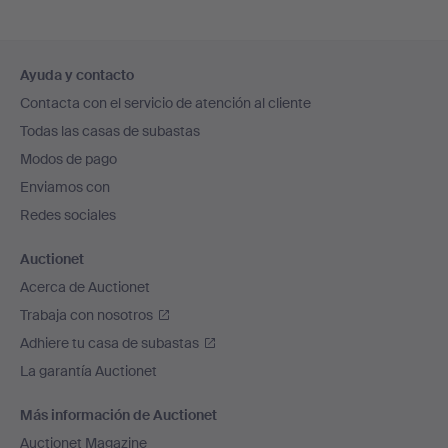
Navegación
Ayuda y contacto
en
Contacta con el servicio de atención al cliente
el
Todas las casas de subastas
pie
Modos de pago
de
Enviamos con
página
Redes sociales
Auctionet
Acerca de Auctionet
Trabaja con nosotros
Adhiere tu casa de subastas
La garantía Auctionet
Más información de Auctionet
Auctionet Magazine