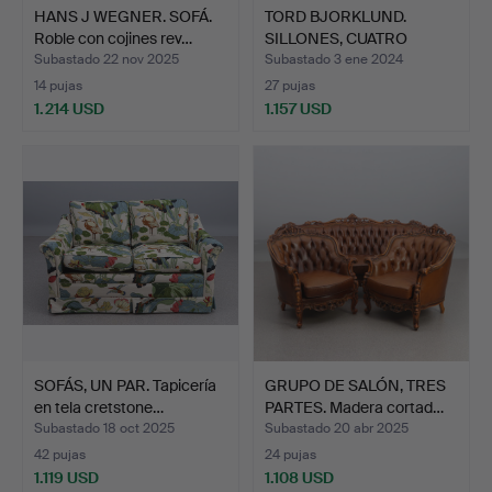
HANS J WEGNER. SOFÁ.
TORD BJORKLUND.
Roble con cojines rev…
SILLONES, CUATRO
PIEZAS Me…
Subastado 22 nov 2025
Subastado 3 ene 2024
14 pujas
27 pujas
1.214 USD
1.157 USD
SOFÁS, UN PAR. Tapicería
GRUPO DE SALÓN, TRES
en tela cretstone…
PARTES. Madera cortad…
Subastado 18 oct 2025
Subastado 20 abr 2025
42 pujas
24 pujas
1.119 USD
1.108 USD