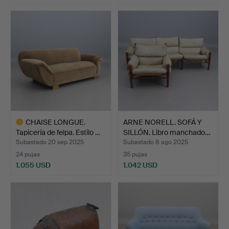
CHAISE LONGUE.
ARNE NORELL. SOFÁ Y
Tapicería de felpa. Estilo …
SILLÓN. Libro manchado…
Subastado 20 sep 2025
Subastado 8 ago 2025
24 pujas
35 pujas
1.055 USD
1.042 USD
Lote
seleccionado