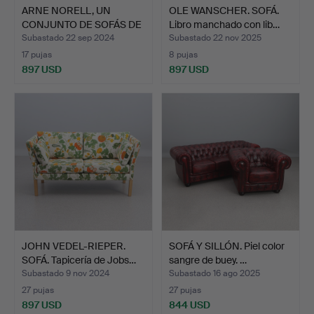
ARNE NORELL, UN
OLE WANSCHER. SOFÁ.
CONJUNTO DE SOFÁS DE
Libro manchado con lib…
TRES …
Subastado 22 sep 2024
Subastado 22 nov 2025
17 pujas
8 pujas
897 USD
897 USD
JOHN VEDEL-RIEPER.
SOFÁ Y SILLÓN. Piel color
SOFÁ. Tapicería de Jobs…
sangre de buey. …
Subastado 9 nov 2024
Subastado 16 ago 2025
27 pujas
27 pujas
897 USD
844 USD