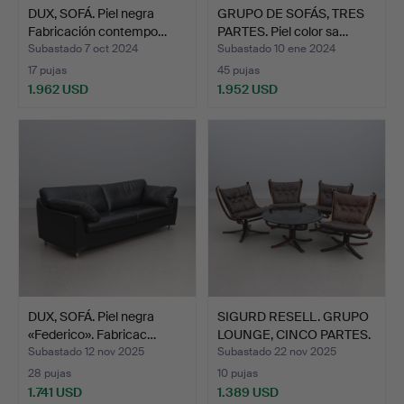
DUX, SOFÁ. Piel negra
GRUPO DE SOFÁS, TRES
Fabricación contempo…
PARTES. Piel color sa…
Subastado 7 oct 2024
Subastado 10 ene 2024
17 pujas
45 pujas
1.962 USD
1.952 USD
DUX, SOFÁ. Piel negra
SIGURD RESELL. GRUPO
«Federico». Fabricac…
LOUNGE, CINCO PARTES.
…
Subastado 12 nov 2025
Subastado 22 nov 2025
28 pujas
10 pujas
1.741 USD
1.389 USD