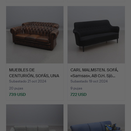
MUEBLES DE
CARL MALMSTEN. SOFÁ,
CENTURIÓN, SOFÁS, UNA
«Samsas», AB O.H. Sjö…
PAREJA. P…
Subastado 21 oct 2024
Subastado 19 oct 2024
20 pujas
9 pujas
739 USD
722 USD