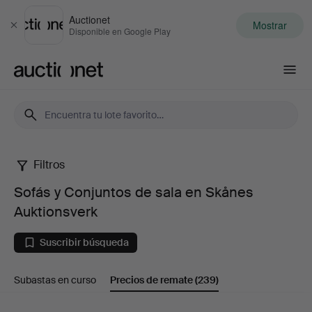
Auctionet
Mostrar
Cerrar
Disponible en Google Play
Auctionet.com
Filtros
Sofás
Sofás y Conjuntos de sala en Skånes
y
Auktionsverk
Conjuntos
Suscribir búsqueda
de
Subastas en curso
Precios de remate
(239)
sala