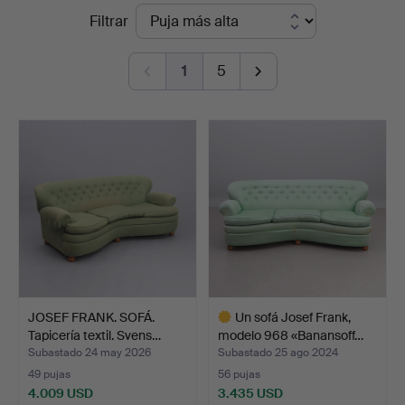
Precios
Filtrar
en
de
Skånes
1
5
remate
Auktionsverk
JOSEF FRANK. SOFÁ.
Un sofá Josef Frank,
Tapicería textil. Svens…
modelo 968 «Banansoff…
Subastado 24 may 2026
Subastado 25 ago 2024
49 pujas
56 pujas
4.009 USD
3.435 USD