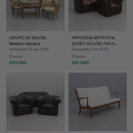
GRUPO DE SALÓN.
TAPICERÍA ARTÍSTICA,
Madera tallada y
SOFÁ Y SILLÓN. Piel m…
bronceada…
Subastado 20 sep 2025
Subastado 5 abr 2025
31 pujas
25 pujas
933 USD
925 USD