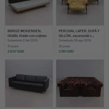
BØRGE MOGENSEN.
PERCIVAL LAFER. SOFÁ Y
DIVÁN. Roble con cojines
SILLÓN. Jacarandá c…
r…
Subastado 2 feb 2025
Subastado 26 ago 2024
31 pujas
25 pujas
2.637 USD
2.110 USD