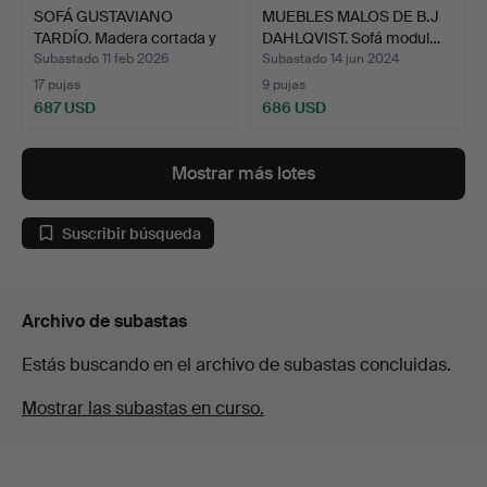
SOFÁ GUSTAVIANO
MUEBLES MALOS DE B.J
TARDÍO. Madera cortada y
DAHLQVIST. Sofá modul…
p…
Subastado 11 feb 2026
Subastado 14 jun 2024
17 pujas
9 pujas
687 USD
686 USD
Mostrar más lotes
Suscribir búsqueda
Archivo de subastas
Estás buscando en el archivo de subastas concluidas.
Mostrar las subastas en curso.