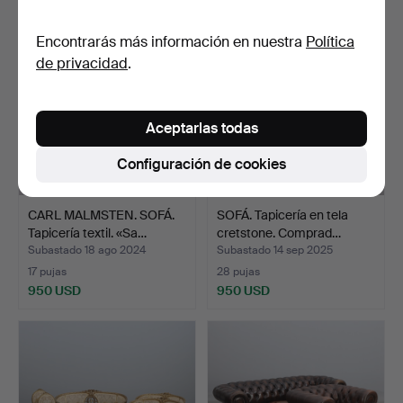
Encontrarás más información en nuestra
Política
de privacidad
.
Aceptarlas todas
Configuración de cookies
CARL MALMSTEN. SOFÁ.
SOFÁ. Tapicería en tela
Tapicería textil. «Sa…
cretstone. Comprad…
Subastado 18 ago 2024
Subastado 14 sep 2025
17 pujas
28 pujas
950 USD
950 USD