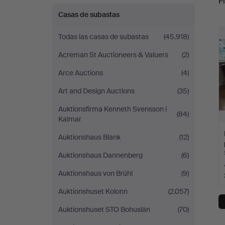
Fi
Sajab
Casas de subastas
r
Vintage
Todas las casas de subastas
(45.918)
Acreman St Auctioneers & Valuers
(2)
Arce Auctions
(4)
Art and Design Auctions
(35)
Auktionsfirma Kenneth Svensson i
(84)
Kalmar
Auktionshaus Blank
(12)
Auktionshaus Dannenberg
(6)
Auktionshaus von Brühl
(9)
Auktionshuset Kolonn
(2.057)
Auktionshuset STO Bohuslän
(70)