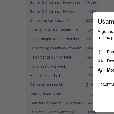
Gomér & Andersson Norrköping
(1.689)
Gomér & Andersson Nyköping
(517)
Usam
Göteborgs Auktionsverk
(1.678)
Halmstads Auktionskammare
(822)
Algunas 
mismo pu
Handelslagret Auktionsservice
(490)
Helsingborgs Auktionskammare
(3.041)
Per
Hälsinglands Auktionsverk
(408)
Des
Höganäs Auktionsverk
(261)
Mos
Höörs Auktionshall
(539)
Encontra
Kalmar Auktionsverk
(1.447)
Karljohan Auktioner
(9)
Karlstad Hammarö Auktionsverk
(436)
Laholms Auktionskammare
(333)