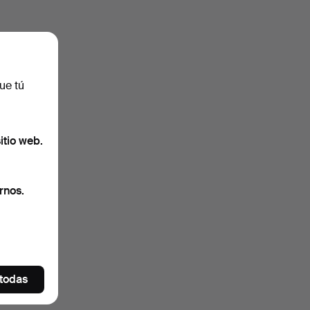
ue tú
itio web.
rnos.
 todas