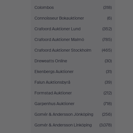
Colombos
(318)
Connoisseur Bokauktioner
(6)
Crafoord Auktioner Lund
(352)
Crafoord Auktioner Malmö
(785)
Crafoord Auktioner Stockholm
(465)
Dreweatts Online
(30)
Ekenbergs Auktioner
(31)
Falun Auktionsbyrå
(39)
Formstad Auktioner
(212)
Garpenhus Auktioner
(718)
Gomér & Andersson Jönköping
(256)
Gomér & Andersson Linköping
(3.078)