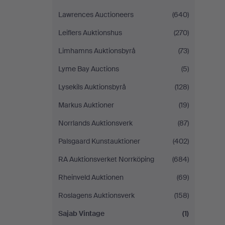
Lawrences Auctioneers
(640)
Leiflers Auktionshus
(270)
Limhamns Auktionsbyrå
(73)
Lyme Bay Auctions
(5)
Lysekils Auktionsbyrå
(128)
Markus Auktioner
(19)
Norrlands Auktionsverk
(87)
Palsgaard Kunstauktioner
(402)
RA Auktionsverket Norrköping
(684)
Rheinveld Auktionen
(69)
Roslagens Auktionsverk
(158)
Sajab Vintage
(1)