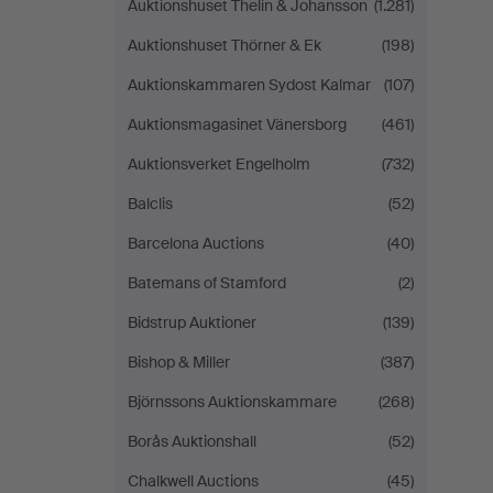
Auktionshuset Thelin & Johansson
(1.281)
Auktionshuset Thörner & Ek
(198)
Auktionskammaren Sydost Kalmar
(107)
Auktionsmagasinet Vänersborg
(461)
Auktionsverket Engelholm
(732)
Balclis
(52)
Barcelona Auctions
(40)
Batemans of Stamford
(2)
Bidstrup Auktioner
(139)
Bishop & Miller
(387)
Björnssons Auktionskammare
(268)
Borås Auktionshall
(52)
Chalkwell Auctions
(45)