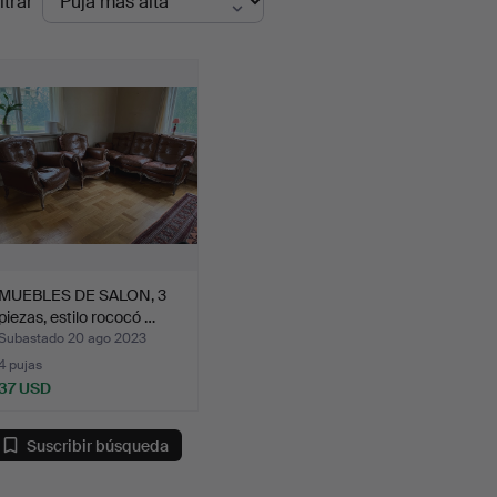
ltrar
de
emate
MUEBLES DE SALON, 3
piezas, estilo rococó …
Subastado 20 ago 2023
4 pujas
37 USD
Suscribir búsqueda