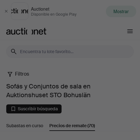
Auctionet
Mostrar
Cerrar
Disponible en Google Play
Auctionet.com
Filtros
Sofás
Sofás y Conjuntos de sala en
y
Auktionshuset STO Bohuslän
Conjuntos
Suscribir búsqueda
de
Subastas en curso
Precios de remate
(70)
sala