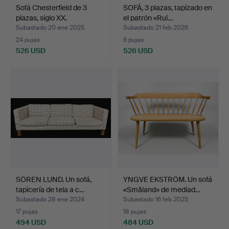
Sofá Chesterfield de 3
SOFÁ, 3 plazas, tapizado en
plazas, siglo XX.
el patrón «Rui…
Subastado 20 ene 2025
Subastado 21 feb 2026
24 pujas
6 pujas
526 USD
526 USD
SÖREN LUND. Un sofá,
YNGVE EKSTRÖM. Un sofá
tapicería de tela a c…
«Småland» de mediad…
Subastado 28 ene 2024
Subastado 16 feb 2025
17 pujas
18 pujas
494 USD
484 USD