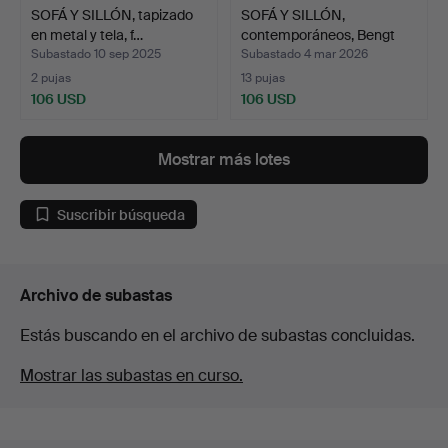
SOFÁ Y SILLÓN, tapizado
SOFÁ Y SILLÓN,
en metal y tela, f…
contemporáneos, Bengt
Olof.
Subastado 10 sep 2025
Subastado 4 mar 2026
2 pujas
13 pujas
106 USD
106 USD
Mostrar más lotes
Suscribir búsqueda
Archivo de subastas
Estás buscando en el archivo de subastas concluidas.
Mostrar las subastas en curso.