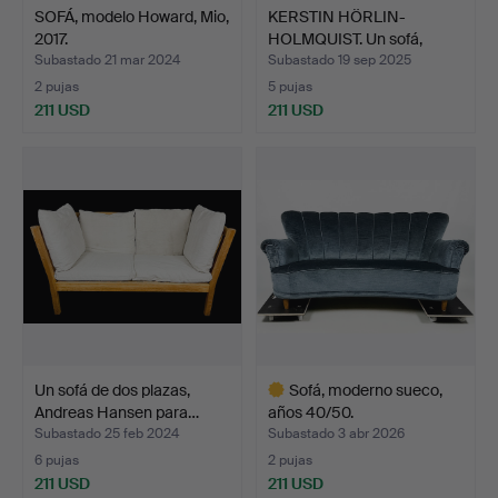
SOFÁ, modelo Howard, Mio,
KERSTIN HÖRLIN-
2017.
HOLMQUIST. Un sofá,
«Paradi…
Subastado 21 mar 2024
Subastado 19 sep 2025
2 pujas
5 pujas
211 USD
211 USD
Un sofá de dos plazas,
Sofá, moderno sueco,
Andreas Hansen para…
años 40/50.
Subastado 25 feb 2024
Subastado 3 abr 2026
6 pujas
2 pujas
211 USD
211 USD