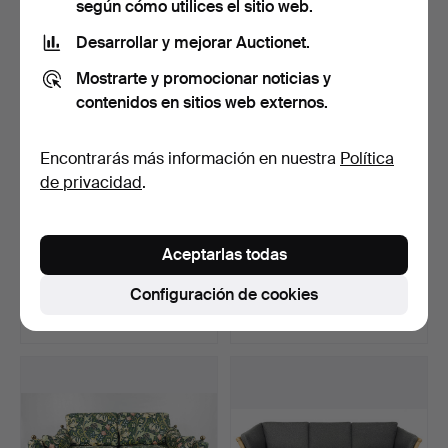
según cómo utilices el sitio web.
Desarrollar y mejorar Auctionet.
Mostrarte y promocionar noticias y
contenidos en sitios web externos.
Encontrarás más información en nuestra
Política
de privacidad
.
SOFA, vestida con William
CONJUNTO DE SOFÁS, 4
Aceptarlas todas
Morris, «Golden …
piezas, "Big Boy", pi…
Subastado 15 nov 2024
Subastado 26 jul 2026
Configuración de cookies
10 pujas
6 pujas
295 USD
263 USD