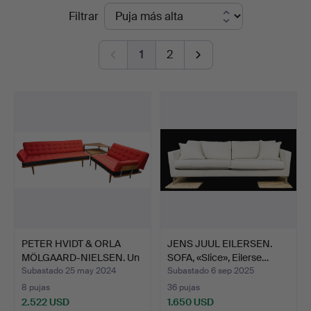
Precios
Filtrar
en
de
Auktionshuset
1
2
remate
STO
Bohuslän
PETER HVIDT & ORLA
JENS JUUL EILERSEN.
MÖLGAARD-NIELSEN. Un
SOFA, «Slice», Eilerse…
co…
Subastado 25 may 2024
Subastado 6 sep 2025
8 pujas
36 pujas
2.522 USD
1.650 USD