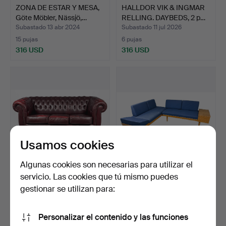
ZONA DE ESTAR Y MESA,
HALLDOR VIK & INGMAR
Göte Möbler, Nässjö,…
RELLING. DAYBEDS, 2 p…
Subastado 13 abr 2024
Subastado 11 jul 2026
15 pujas
6 pujas
316 USD
316 USD
Usamos cookies
Algunas cookies son necesarias para utilizar el
servicio. Las cookies que tú mismo puedes
SOFÁ, 3 plazas, modelo
HALLDOR VIK & INGMAR
Chesterfield, piel …
RELLING. DAYBEDS, 2 p…
gestionar se utilizan para:
Subastado 6 jul 2026
Subastado 4 ago 2026
3 pujas
6 pujas
Personalizar el contenido y las funciones
316 USD
316 USD