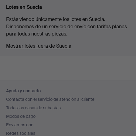
Lotes en Suecia
Estás viendo únicamente los lotes en Suecia.
Disponemos de un servicio de envío con tarifas planas
para todas nuestras piezas.
Mostrar lotes fuera de Suecia
Navegación
Ayuda y contacto
en
Contacta con el servicio de atención al cliente
el
Todas las casas de subastas
pie
Modos de pago
de
Enviamos con
página
Redes sociales