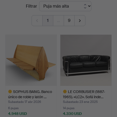
Precios
Filtrar
en
de
Palsgaard
1
…
9
remate
Kunstauktioner
SOPHUS BANG. Banco
LE CORBUSIER (1887-
único de roble y latón …
1965). «LC2». Sofá inde…
Subastado 17 abr 2026
Subastado 23 ene 2025
6 pujas
14 pujas
4.948 USD
4.330 USD