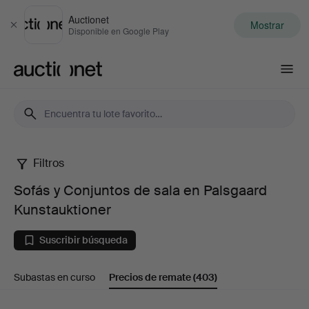
Auctionet
Mostrar
Cerrar
Disponible en Google Play
Auctionet.com
Filtros
Sofás
Sofás y Conjuntos de sala en Palsgaard
y
Kunstauktioner
Conjuntos
Suscribir búsqueda
de
Subastas en curso
Precios de remate
(403)
sala