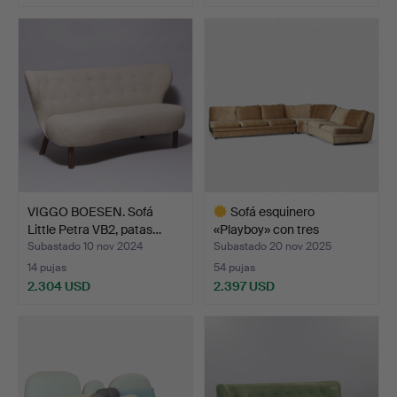
VIGGO BOESEN. Sofá
Sofá esquinero
Little Petra VB2, patas…
«Playboy» con tres
módulos,…
Subastado 10 nov 2024
Subastado 20 nov 2025
14 pujas
54 pujas
2.304 USD
2.397 USD
Lote
seleccionado