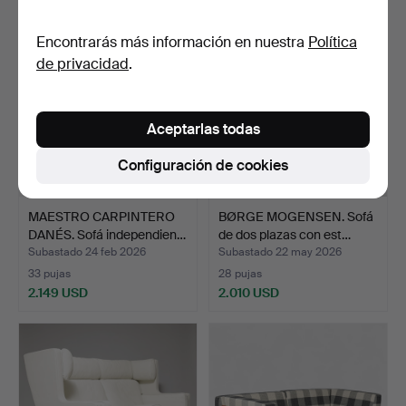
Encontrarás más información en nuestra
Política
de privacidad
.
Aceptarlas todas
Configuración de cookies
MAESTRO CARPINTERO
BØRGE MOGENSEN. Sofá
DANÉS. Sofá independien…
de dos plazas con est…
Subastado 24 feb 2026
Subastado 22 may 2026
33 pujas
28 pujas
2.149 USD
2.010 USD