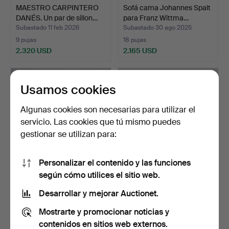
MAESTRO CARPINTERO
Sofá cama Johannes Spalt
DANÉS. Un par de sillon…
para Franz Wittma…
Subastado 11 feb 2026
Subastado 30 ago 2025
9 pujas
18 pujas
2.320 USD
2.165 USD
Usamos cookies
Algunas cookies son necesarias para utilizar el
servicio. Las cookies que tú mismo puedes
gestionar se utilizan para:
Personalizar el contenido y las funciones
según cómo utilices el sitio web.
Fritz Hansen, sofá de tres
DANSK
plazas, serie 8…
SNEDKERMESTER. Sofá
Desarrollar y mejorar Auctionet.
de tres plazas c…
Subastado 6 nov 2025
Subastado 20 oct 2025
Mostrarte y promocionar noticias y
10 pujas
3 pujas
2.167 USD
2.167 USD
contenidos en sitios web externos.