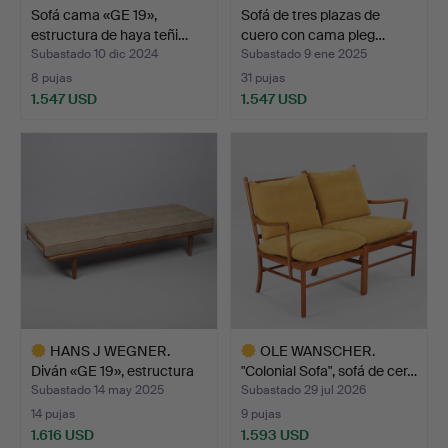
Sofá cama «GE 19»,
Sofá de tres plazas de
estructura de haya teñi…
cuero con cama pleg…
Subastado 10 dic 2024
Subastado 9 ene 2025
8 pujas
31 pujas
1.547 USD
1.547 USD
HANS J WEGNER.
OLE WANSCHER.
Diván «GE 19», estructura
"Colonial Sofa", sofá de cer…
d…
Subastado 14 may 2025
Subastado 29 jul 2026
14 pujas
9 pujas
1.616 USD
1.593 USD