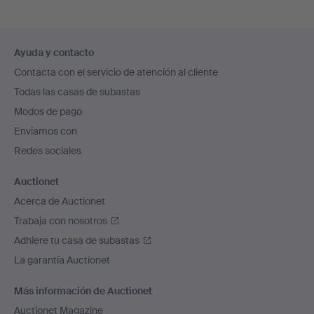
Navegación
Ayuda y contacto
en
Contacta con el servicio de atención al cliente
el
Todas las casas de subastas
pie
Modos de pago
de
Enviamos con
página
Redes sociales
Auctionet
Acerca de Auctionet
Trabaja con nosotros
Adhiere tu casa de subastas
La garantía Auctionet
Más información de Auctionet
Auctionet Magazine