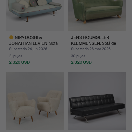
NIPA DOSHI &
JENS HOUMØLLER
JONATHAN LEVIEN. Sofá
KLEMMENSEN. Sofá de
"My Bea…
dos pla…
Subastado 24 jun 2026
Subastado 26 mar 2026
21 pujas
30 pujas
2.320 USD
2.320 USD
Lote
seleccionado