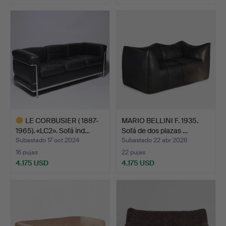
Lote
Lote
seleccionado
seleccionado
LE CORBUSIER ( 1887-
MARIO BELLINI F. 1935.
1965). «LC2». Sofá ind…
Sofá de dos plazas …
Subastado 17 oct 2024
Subastado 22 abr 2026
16 pujas
22 pujas
4.175 USD
4.175 USD
Lote
seleccionado