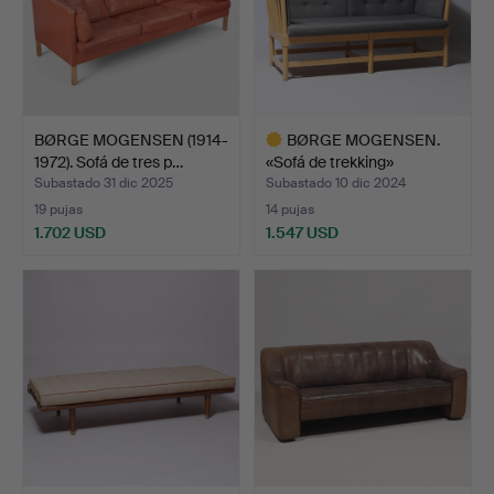
BØRGE MOGENSEN (1914-
BØRGE MOGENSEN.
1972). Sofá de tres p…
«Sofá de trekking»
indepen…
Subastado 31 dic 2025
Subastado 10 dic 2024
19 pujas
14 pujas
1.702 USD
1.547 USD
Lote
seleccionado