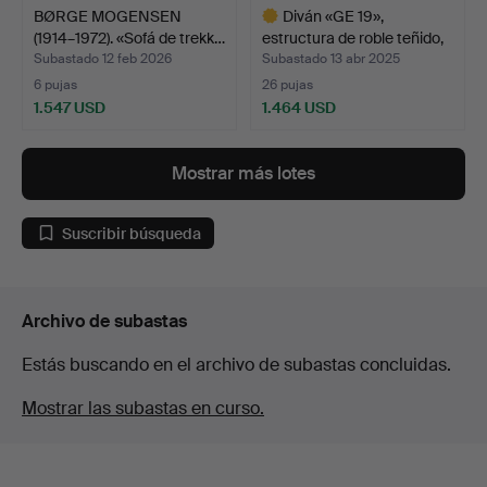
BØRGE MOGENSEN
Diván «GE 19»,
(1914–1972). «Sofá de trekk…
estructura de roble teñido,
…
Subastado 12 feb 2026
Subastado 13 abr 2025
6 pujas
26 pujas
1.547 USD
1.464 USD
Lote
seleccionado
Mostrar más lotes
Suscribir búsqueda
Archivo de subastas
Estás buscando en el archivo de subastas concluidas.
Mostrar las subastas en curso.