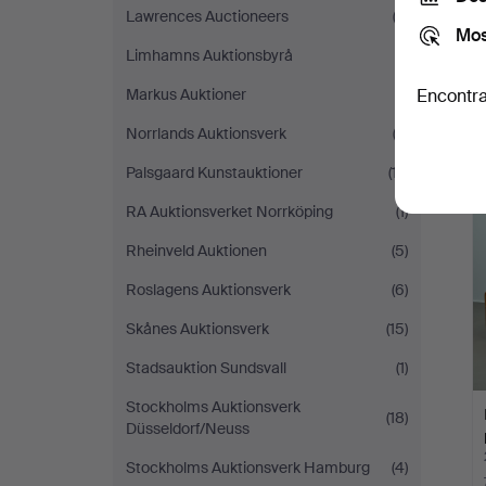
Lawrences Auctioneers
(3)
Mos
Limhamns Auktionsbyrå
(1)
Markus Auktioner
(1)
Encontra
Norrlands Auktionsverk
(2)
Palsgaard Kunstauktioner
(17)
L
s
RA Auktionsverket Norrköping
(1)
Rheinveld Auktionen
(5)
Roslagens Auktionsverk
(6)
Skånes Auktionsverk
(15)
Stadsauktion Sundsvall
(1)
Stockholms Auktionsverk
(18)
Düsseldorf/Neuss
Stockholms Auktionsverk Hamburg
(4)