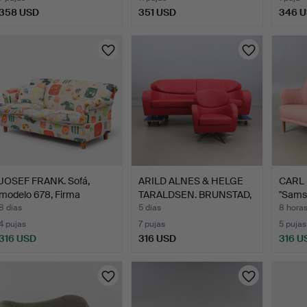
358 USD
351 USD
346 
JOSEF FRANK. Sofá,
ARILD ALNES & HELGE
CARL 
modelo 678, Firma
TARALDSEN. BRUNSTAD,
"Sams
Svens…
S…
8 días
5 días
8 hora
4 pujas
7 pujas
5 pujas
316 USD
316 USD
316 U