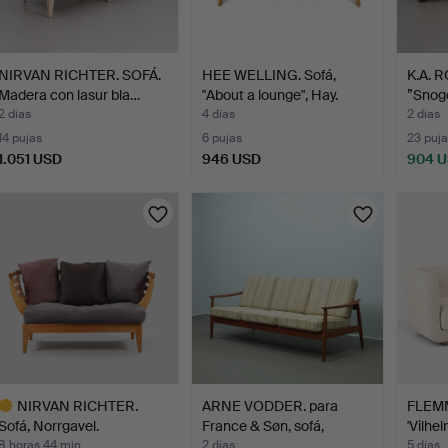
NIRVAN RICHTER. SOFÁ.
HEE WELLING. Sofá,
K.A. 
Madera con lasur bla…
"About a lounge", Hay.
”Snoge
te…
2 días
4 días
2 días
14 pujas
6 pujas
23 puja
1.051 USD
946 USD
904 
NIRVAN RICHTER.
ARNE VODDER. para
FLEM
Sofá, Norrgavel.
France & Søn, sofá,
'Vilhe
mode…
8 horas 44 min
2 días
5 días