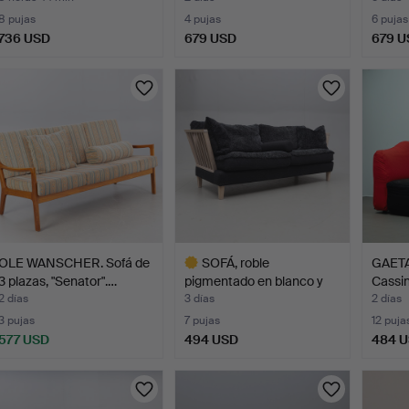
8 pujas
4 pujas
6 pujas
736 USD
679 USD
679 U
ote
eleccionado
OLE WANSCHER. Sofá de
SOFÁ, roble
GAET
3 plazas, "Senator".…
pigmentado en blanco y
Cassin
piel de…
plaza
2 días
3 días
2 días
3 pujas
7 pujas
12 puja
577 USD
494 USD
484 
Lote
seleccionado