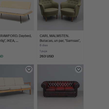
CRAWFORD. Daybed,
CARL MALMSTEN.
lig", IKEA, …
Butacas, un par, "Samsas",
…
6 días
1 puja
SD
263 USD