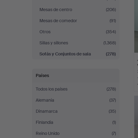
Mesas de centro
(206)
Mesas de comedor
(91)
Otros
(354)
Sillas y sillones
(1.368)
Sofás y Conjuntos de sala
(278)
Países
Todos los países
(278)
Alemania
(37)
Dinamarca
(35)
Finlandia
(1)
Reino Unido
(7)