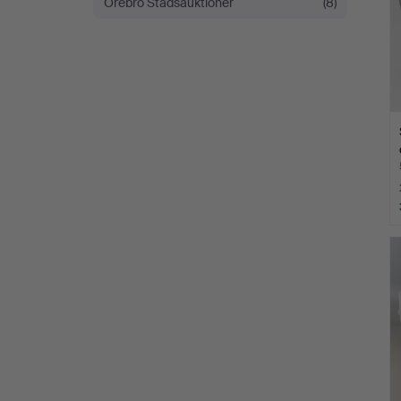
Örebro Stadsauktioner
(8)