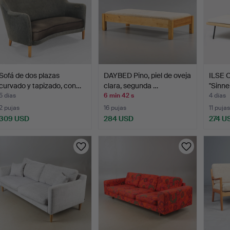
Sofá de dos plazas
DAYBED Pino, piel de oveja
ILSE 
curvado y tapizado, con…
clara, segunda …
"Sinner
5 días
6 min 42 s
4 días
2 pujas
16 pujas
11 pujas
309 USD
284 USD
274 U