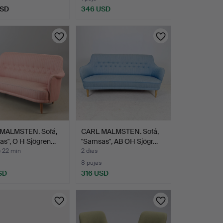
USD
346 USD
MALMSTEN. Sofá,
CARL MALMSTEN. Sofá,
as", O H Sjögren…
"Samsas", AB OH Sjögr…
s 22 min
2 días
8 pujas
SD
316 USD