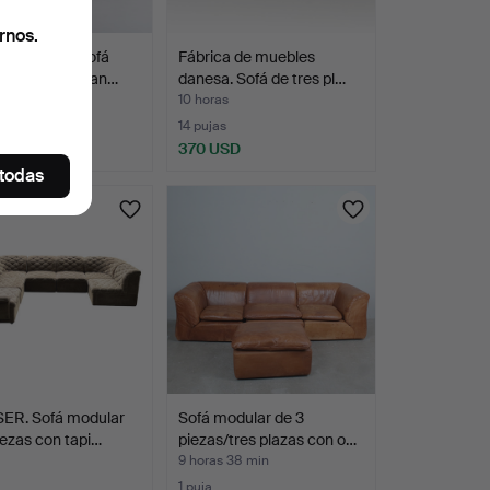
rnos.
TAPIZADO, 'sofá
Fábrica de muebles
'. Ebanista dan…
danesa. Sofá de tres pl…
10 horas
14 pujas
SD
370 USD
 todas
ER. Sofá modular
Sofá modular de 3
iezas con tapi…
piezas/tres plazas con o…
9 horas 38 min
1 puja