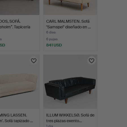
ROOS, SOFÁ.
CARL MALMSTEN. Sofá
holm”. Tapicería
"Samspel" diseñado en …
6 días
s
6 pujas
USD
841 USD
MING LASSEN.
ILLUM WIKKELSØ. Sofá de
lm'. Sofá tapizado …
tres plazas exento…
1 día