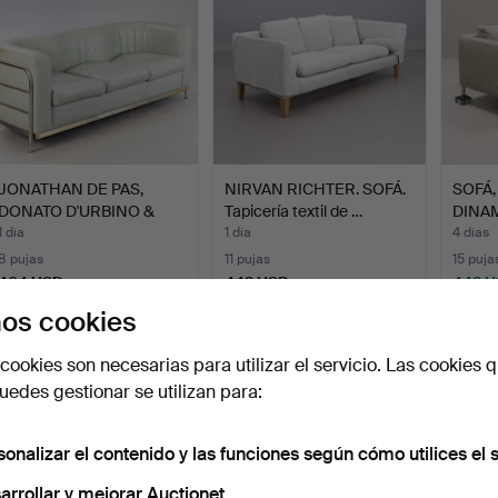
JONATHAN DE PAS,
NIRVAN RICHTER. SOFÁ.
SOFÁ,
DONATO D'URBINO &
Tapicería textil de …
DINA
PAOLO L…
1 día
1 día
4 días
8 pujas
11 pujas
15 puja
464 USD
442 USD
442 
os cookies
cookies son necesarias para utilizar el servicio. Las cookies q
edes gestionar se utilizan para:
sonalizar el contenido y las funciones según cómo utilices el s
arrollar y mejorar Auctionet.