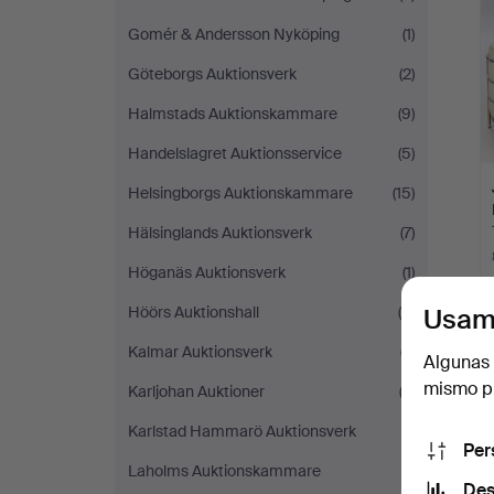
Gomér & Andersson Nyköping
(1)
Göteborgs Auktionsverk
(2)
Halmstads Auktionskammare
(9)
Handelslagret Auktionsservice
(5)
Helsingborgs Auktionskammare
(15)
Hälsinglands Auktionsverk
(7)
Höganäs Auktionsverk
(1)
Höörs Auktionshall
(5)
Usam
Kalmar Auktionsverk
(7)
Algunas 
mismo pu
Karljohan Auktioner
(3)
Karlstad Hammarö Auktionsverk
(1)
Per
Laholms Auktionskammare
(1)
Des