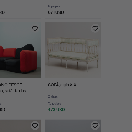
6 pujas
SD
671 USD
ANO PESCE.
SOFÁ, siglo XIX.
a, sofá de dos
s…
2 días
s
15 pujas
USD
473 USD