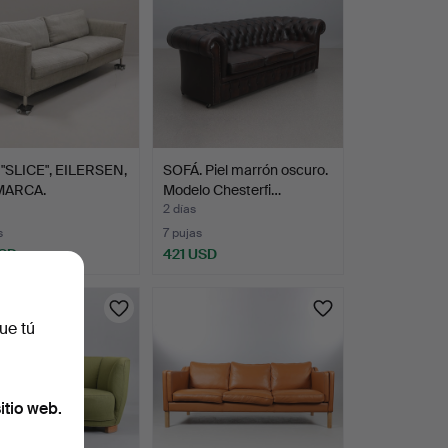
 "SLICE", EILERSEN,
SOFÁ. Piel marrón oscuro.
MARCA.
Modelo Chesterfi…
2 días
s
7 pujas
USD
421 USD
ue tú
itio web.