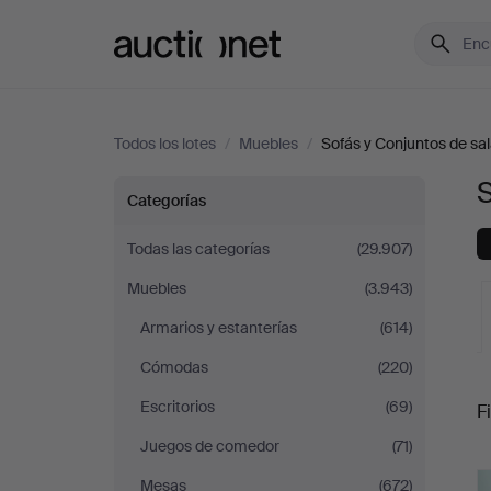
Auctionet.com
Todos los lotes
/
Muebles
/
Sofás y Conjuntos de sa
S
Sofás
Categorías
y
Todas las categorías
(29.907)
Muebles
(3.943)
Conjuntos
Armarios y estanterías
(614)
de
Cómodas
(220)
S
sala
Escritorios
(69)
Fi
Juegos de comedor
(71)
c
Mesas
(672)