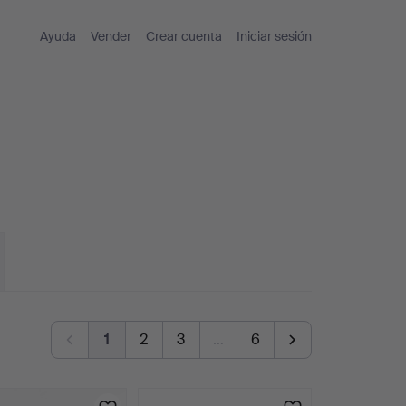
Ayuda
Vender
Crear cuenta
Iniciar sesión
1
2
3
…
6