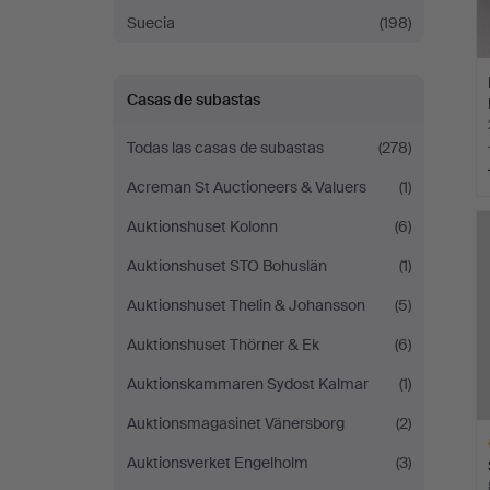
Suecia
(198)
Casas de subastas
Todas las casas de subastas
(278)
Acreman St Auctioneers & Valuers
(1)
Auktionshuset Kolonn
(6)
Auktionshuset STO Bohuslän
(1)
Auktionshuset Thelin & Johansson
(5)
Auktionshuset Thörner & Ek
(6)
Auktionskammaren Sydost Kalmar
(1)
Auktionsmagasinet Vänersborg
(2)
Auktionsverket Engelholm
(3)