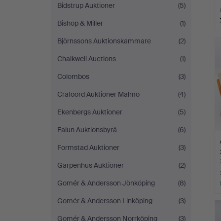
Bidstrup Auktioner
(5)
Bishop & Miller
(1)
L
Björnssons Auktionskammare
(2)
s
Chalkwell Auctions
(1)
Colombos
(3)
Crafoord Auktioner Malmö
(4)
Ekenbergs Auktioner
(5)
Falun Auktionsbyrå
(6)
Formstad Auktioner
(3)
Garpenhus Auktioner
(2)
Gomér & Andersson Jönköping
(8)
Gomér & Andersson Linköping
(3)
Gomér & Andersson Norrköping
(3)