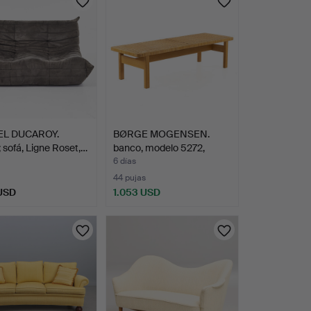
EL DUCAROY.
BØRGE MOGENSEN.
; sofá, Ligne Roset,…
banco, modelo 5272,
Freder…
6 días
44 pujas
 USD
1.053 USD