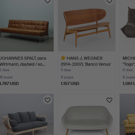
JOHANNES SPALT. para
HANS J. WEGNER
MICH
Wittmann, daybed / so…
(1914-2007). 'Banco Venus'
"Togo"
…
2 días
5 días
6 días
16 pujas
8 pujas
8 pujas
1.787 USD
1.157 USD
1.061
Lote
seleccionado