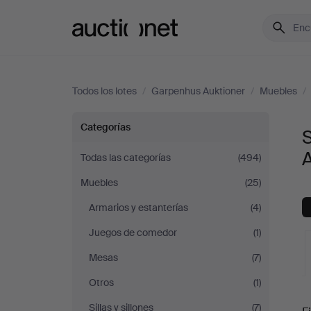
Auctionet.com
Todos los lotes
/
Garpenhus Auktioner
/
Muebles
/
Sofás
Categorías
y
A
Todas las categorías
(494)
Muebles
(25)
Conjuntos
Armarios y estanterías
(4)
de
Juegos de comedor
(1)
sala
Mesas
(7)
Otros
(1)
en
S
Sillas y sillones
(7)