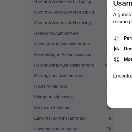
Usam
Gomér & Andersson Linköping
(3)
Gomér & Andersson Norrköping
(4)
Algunas 
mismo pu
Gomér & Andersson Nyköping
(1)
Göteborgs Auktionsverk
(1)
Per
Halmstads Auktionskammare
(9)
Des
Handelslagret Auktionsservice
(5)
Mos
Helsingborgs Auktionskammare
(14)
Encontra
Hälsinglands Auktionsverk
(7)
Höörs Auktionshall
(6)
Kalmar Auktionsverk
(6)
Karljohan Auktioner
(3)
Laholms Auktionskammare
(1)
Lawrences Auctioneers
(3)