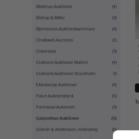
Bidstrup Auktioner
(4)
Bishop & Miller
(3)
Björnssons Auktionskammare
(4)
Chalkwell Auctions
(2)
Colombos
(3)
Crafoord Auktioner Malmö
(4)
Crafoord Auktioner Stockholm
(1)
Ekenbergs Auktioner
(4)
Falun Auktionsbyrå
(5)
T
Formstad Auktioner
(3)
Garpenhus Auktioner
(5)
Gomér & Andersson Jönköping
(8)