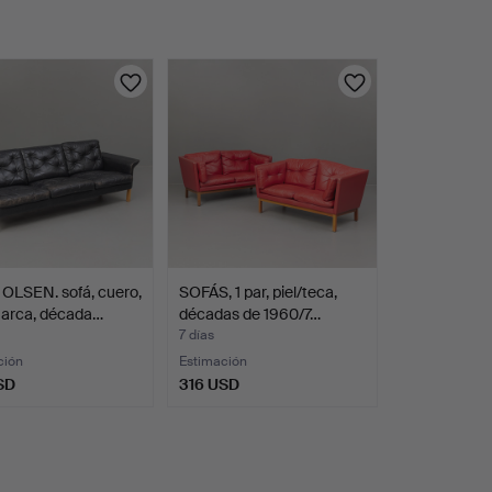
OLSEN. sofá, cuero,
SOFÁS, 1 par, piel/teca,
arca, década…
décadas de 1960/7…
7 días
ción
Estimación
SD
316 USD