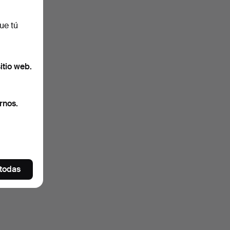
ue tú
itio web.
rnos.
 todas