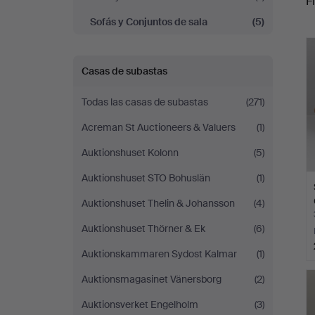
Fi
Garpenhus
Sofás y Conjuntos de sala
(5)
c
Auktioner
Casas de subastas
Todas las casas de subastas
(271)
Acreman St Auctioneers & Valuers
(1)
Auktionshuset Kolonn
(5)
Auktionshuset STO Bohuslän
(1)
Auktionshuset Thelin & Johansson
(4)
Auktionshuset Thörner & Ek
(6)
Auktionskammaren Sydost Kalmar
(1)
Auktionsmagasinet Vänersborg
(2)
Auktionsverket Engelholm
(3)