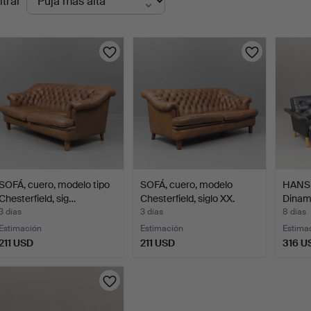
ltrar
en
urso
SOFÁ, cuero, modelo tipo
SOFÁ, cuero, modelo
HANS 
Chesterfield, sig…
Chesterfield, siglo XX.
Dinam
3 días
3 días
8 días
Estimación
Estimación
Estima
211 USD
211 USD
316 U