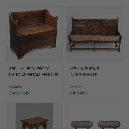
359
.
UN PEQUEÑO Y
427
.
UN BUEN E
RARO ASENTAMIENTO DE
INTERESANTE
OLMOS BA…
ASENTAMIENTO DE
ROBL…
Vendido
Vendido
2.422 USD
2.153 USD