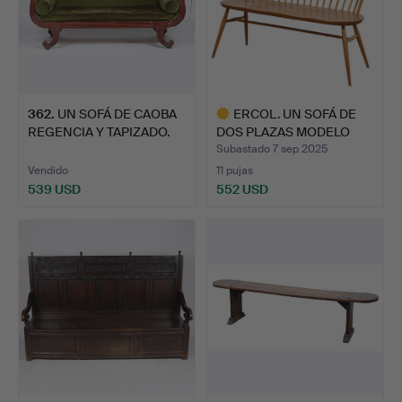
362
.
UN SOFÁ DE CAOBA
ERCOL. UN SOFÁ DE
REGENCIA Y TAPIZADO.
DOS PLAZAS MODELO
349.
Subastado 7 sep 2025
Vendido
11 pujas
539 USD
552 USD
Lote
seleccionado