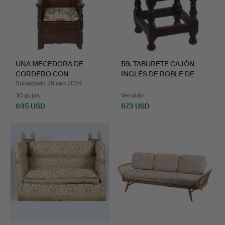
UNA MECEDORA DE
59
.
TABURETE CAJÓN
CORDERO CON
INGLÉS DE ROBLE DE
RESPALDO DE AL…
FINALES …
Subastado 29 sep 2024
30 pujas
Vendido
635 USD
673 USD