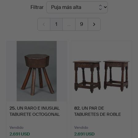
Precios
Filtrar
en
de
Bishop
1
…
9
remate
&
Miller
25
.
UN RARO E INUSUAL
82
.
UN PAR DE
TABURETE OCTOGONAL
TABURETES DE ROBLE
DE TE…
TALLADO DEL S…
Vendido
Vendido
2.691 USD
2.691 USD