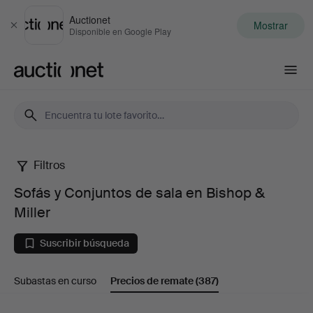
Auctionet
Mostrar
Cerrar
Disponible en Google Play
Auctionet.com
Filtros
Sofás
Sofás y Conjuntos de sala en Bishop &
y
Miller
Conjuntos
Suscribir búsqueda
de
Subastas en curso
Precios de remate
(387)
sala