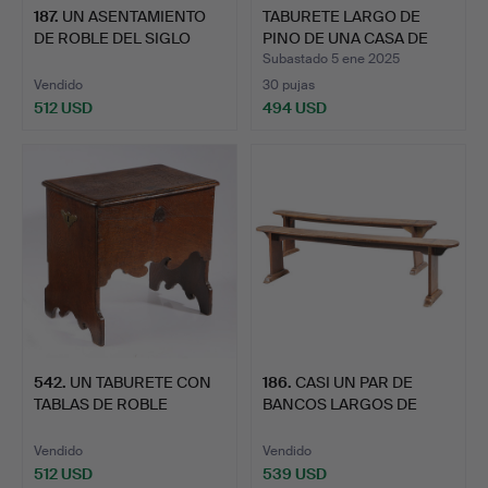
187
.
UN ASENTAMIENTO
TABURETE LARGO DE
DE ROBLE DEL SIGLO
PINO DE UNA CASA DE
XVIII.
CAMP…
Subastado 5 ene 2025
Vendido
30 pujas
512 USD
494 USD
542
.
UN TABURETE CON
186
.
CASI UN PAR DE
TABLAS DE ROBLE
BANCOS LARGOS DE
WILLIAM & …
OLMO Y ROB…
Vendido
Vendido
512 USD
539 USD