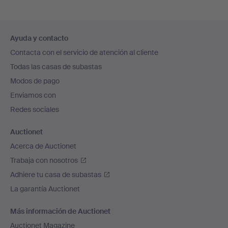
Navegación
Ayuda y contacto
en
Contacta con el servicio de atención al cliente
el
Todas las casas de subastas
pie
Modos de pago
de
Enviamos con
página
Redes sociales
Auctionet
Acerca de Auctionet
Trabaja con nosotros
Adhiere tu casa de subastas
La garantía Auctionet
Más información de Auctionet
Auctionet Magazine