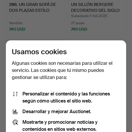
286
.
UN GRAN SOFÁ DE
UN SILLÓN BERGERE
DOS PLAZAS ESTILO
DECORATIVO DEL SIGLO
CHENILLA…
XIX.
Subastado 5 feb 2025
Vendido
27 pujas
740 USD
740 USD
Usamos cookies
Algunas cookies son necesarias para utilizar el
servicio. Las cookies que tú mismo puedes
gestionar se utilizan para:
Personalizar el contenido y las funciones
según cómo utilices el sitio web.
21
.
UN JUEGO DE OCHO
ERCOL. UN DIVÁN
SILLAS DE COMEDOR DE
MODELO 355.
Desarrollar y mejorar Auctionet.
ROBL…
Subastado 7 sep 2025
Mostrarte y promocionar noticias y
Vendido
32 pujas
740 USD
740 USD
contenidos en sitios web externos.