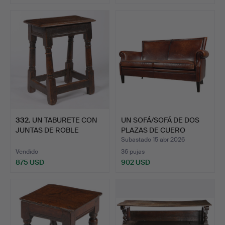
Lote
seleccionado
332
.
UN TABURETE CON
UN SOFÁ/SOFÁ DE DOS
JUNTAS DE ROBLE
PLAZAS DE CUERO
CHARLES I,…
MARRÓN…
Subastado 15 abr 2026
Vendido
36 pujas
875 USD
902 USD