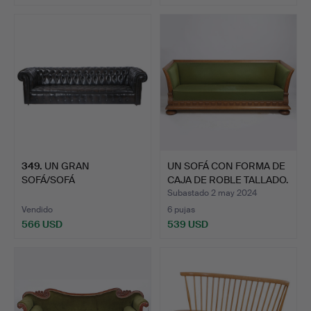
349
.
UN GRAN
UN SOFÁ CON FORMA DE
SOFÁ/SOFÁ
CAJA DE ROBLE TALLADO.
CHESTERFIELD DE
Subastado 2 may 2024
CUERO MA…
Vendido
6 pujas
566 USD
539 USD