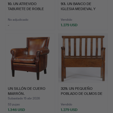
10
.
UN ATREVIDO
93
.
UN BANCO DE
TABURETE DE ROBLE
IGLESIA MEDIEVAL Y
CARLOS I UNI…
POSTERIOR.
No adjudicado
Vendido
-
1.279 USD
UN SILLÓN DE CUERO
329
.
UN PEQUEÑO
MARRÓN.
POBLADO DE OLMOS DE
GEORGE III,…
Subastado 15 abr 2026
53 pujas
Vendido
1.346 USD
1.279 USD