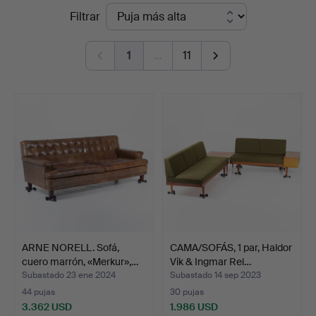
Precios
Filtrar
en
de
Handelslagret
1
…
11
remate
Auktionsservice
ARNE NORELL. Sofá,
CAMA/SOFÁS, 1 par, Haldor
cuero marrón, «Merkur»,…
Vik & Ingmar Rel…
Subastado 23 ene 2024
Subastado 14 sep 2023
44 pujas
30 pujas
3.362 USD
1.986 USD