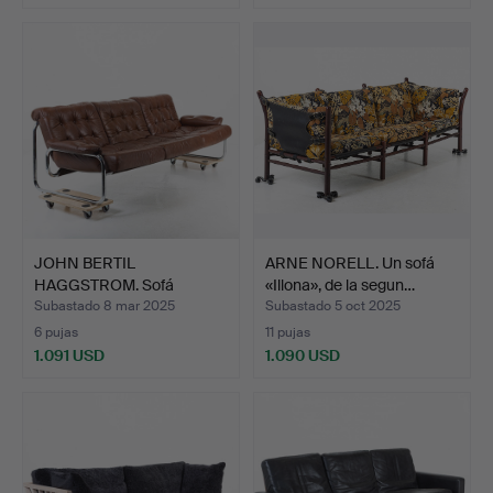
JOHN BERTIL
ARNE NORELL. Un sofá
HAGGSTROM. Sofá
«Illona», de la segun…
«Borcum», IKEA…
Subastado 8 mar 2025
Subastado 5 oct 2025
6 pujas
11 pujas
1.091 USD
1.090 USD