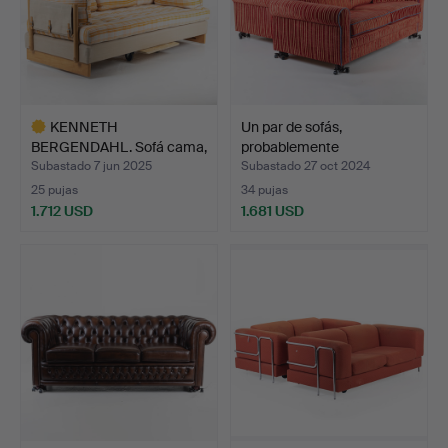
KENNETH
Un par de sofás,
BERGENDAHL. Sofá cama,
probablemente
Junker, mod…
pertenecien…
Subastado 7 jun 2025
Subastado 27 oct 2024
25 pujas
34 pujas
1.712 USD
1.681 USD
Lote
seleccionado