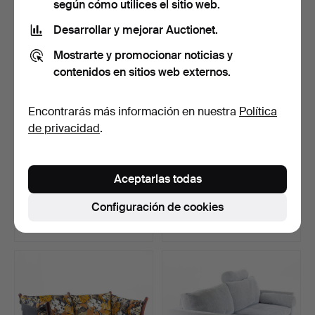
según cómo utilices el sitio web.
Lote
seleccionado
Desarrollar y mejorar Auctionet.
Mostrarte y promocionar noticias y
contenidos en sitios web externos.
Encontrarás más información en nuestra
Política
de privacidad
.
JAN ERIK LINDGREN. Sofá
Sofá, moderno sueco, 1940
Aceptarlas todas
«Party Corner», Ek…
- siglo.
Subastado 15 feb 2026
Subastado 21 oct 2024
Configuración de cookies
19 pujas
5 pujas
862 USD
841 USD