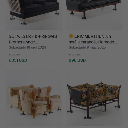
SOFÁ, «Särö», piel de oveja,
ERIC MERTHEN, un
Brothers Ande…
sofá jacarandá, «Tornado …
Subastado 18 sep 2024
Subastado 9 may 2025
7 pujas
7 pujas
1.051 USD
998 USD
Lote
seleccionado