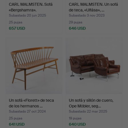
CARL MALMSTEN. Sofá
CARL MALMSTEN. Un sofá
«Bergshamra».
de teca, «Ulfása», …
Subastado 20 jun 2025
Subastado 3 nov 2023
25 pujas
29 pujas
657 USD
646 USD
Un sofá «Florett» de teca
Un sofá y sillón de cuero,
de los hermanos …
Ope Möbler, seg…
Subastado 27 oct 2024
Subastado 22 mar 2025
25 pujas
19 pujas
641 USD
640 USD