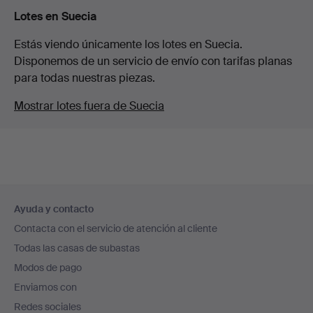
Lotes en Suecia
Estás viendo únicamente los lotes en Suecia.
Disponemos de un servicio de envío con tarifas planas
para todas nuestras piezas.
Mostrar lotes fuera de Suecia
Navegación
Ayuda y contacto
en
Contacta con el servicio de atención al cliente
el
Todas las casas de subastas
pie
Modos de pago
de
Enviamos con
página
Redes sociales