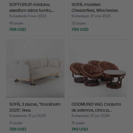
SOFFGRUP, módulos,
SOFÁ, muebles
swedfurn slätte furnitu…
Chesterfield, Winchester,
In…
Subastado 3 nov 2023
Subastado 27 ene 2025
43 pujas
22 pujas
788 USD
788 USD
SOFÁ, 3 plazas, "Stockholm
ODDMUND VAD. Conjunto
2025", Ikea.
de asientos, cinco p…
Subastado 10 jul 2026
Subastado 27 jun 2026
21 pujas
13 pujas
788 USD
749 USD