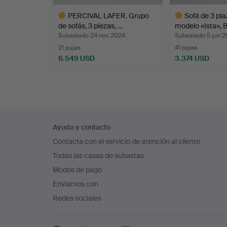
PERCIVAL LAFER. Grupo
Sofá de 3 plaz
de sofás, 3 piezas, …
modelo «Ista»,
Subastado 24 nov 2024
Subastado 5 jun 
21 pujas
41 pujas
6.549 USD
3.374 USD
Lote
Lote
seleccionado
seleccionado
Navegación
Ayuda y contacto
en
Contacta con el servicio de atención al cliente
el
Todas las casas de subastas
pie
Modos de pago
de
Enviamos con
página
Redes sociales