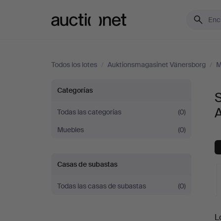
Auctionet.com
Todos los lotes
/
Auktionsmagasinet Vänersborg
/
M
Sofás
Categorías
S
y
Todas las categorías
(0)
Muebles
(0)
Conjuntos
de
Casas de subastas
sala
Todas las casas de subastas
(0)
en
S
L