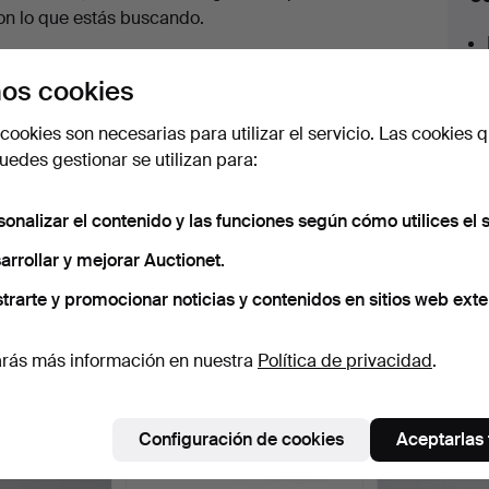
en
on lo que estás buscando.
urso
az clic en
Suscribir búsqueda
y recibirás un
os cookies
orreo tan pronto como dispongamos del lote.
cookies son necesarias para utilizar el servicio. Las cookies q
edes gestionar se utilizan para:
sonalizar el contenido y las funciones según cómo utilices el s
 nuestro archivo que coinciden con tu b
arrollar y mejorar Auctionet.
trarte y promocionar noticias y contenidos en sitios web exte
rás más información en nuestra
Política de privacidad
.
Configuración de cookies
Aceptarlas