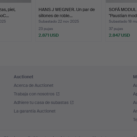
as, piel,
HANS J WEGNER. Un par de
SOFÁ MODUL, 
 BoC…
sillones de roble…
"Paustian mod
2025
Subastado 22 nov 2025
Subastado 18 m
23 pujas
37 pujas
2.871 USD
2.847 USD
Auctionet
M
Acerca de Auctionet
A
Trabaja con nosotros
A
Adhiere tu casa de subastas
A
La garantía Auctionet
Ar
T