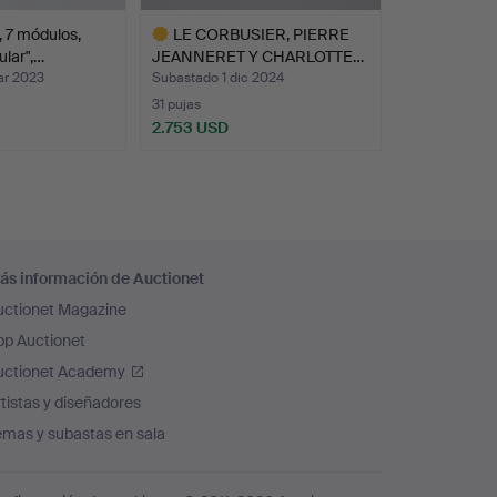
7 módulos,
LE CORBUSIER, PIERRE
ular",…
JEANNERET Y CHARLOTTE…
ar 2023
Subastado 1 dic 2024
31 pujas
2.753 USD
Lote
seleccionado
ás información de Auctionet
uctionet Magazine
pp Auctionet
uctionet Academy
tistas y diseñadores
emas y subastas en sala