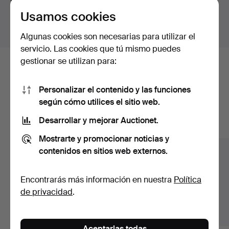
para todas nuestras piezas.
Usamos cookies
Mostrar lotes fuera de Suecia
Algunas cookies son necesarias para utilizar el
servicio. Las cookies que tú mismo puedes
gestionar se utilizan para:
Estos son los lotes existentes
nuestro archivo que coinciden con
Personalizar el contenido y las funciones
según cómo utilices el sitio web.
tu búsqueda.
Desarrollar y mejorar Auctionet.
Mostrar todos los lotes
Mostrarte y promocionar noticias y
contenidos en sitios web externos.
Encontrarás más información en nuestra
Política
de privacidad
.
Aceptarlas todas