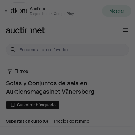
Auctionet
Mostrar
Cerrar
Disponible en Google Play
Auctionet.com
Filtros
Sofás
Sofás y Conjuntos de sala en
y
Auktionsmagasinet Vänersborg
Conjuntos
Suscribir búsqueda
de
Subastas en curso
(0)
Precios de remate
sala