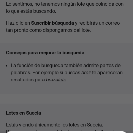
Subastas
Lo sentimos, no tenemos ningún lote que coincida con
en
lo que estás buscando.
en
Haz clic en
Suscribir búsqueda
y recibirás un correo
Auktionsmagasinet
curso
tan pronto como dispongamos del lote.
Vänersborg
Consejos para mejorar la búsqueda
La función de búsqueda también admite partes de
palabras. Por ejemplo si buscas
braz
te aparecerán
resultados para
braz
alete
.
Lotes en Suecia
Estás viendo únicamente los lotes en Suecia.
Disponemos de un servicio de envío con tarifas planas