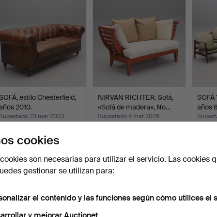
SOFÁ, estilo Chesterfield,
NIRVAN RICHTER. Sofá,
SOFÁ 
años 2010.
«Sofá de madera», No…
años 6
Subastado 23 mar 2023
Subastado 4 mar 2026
Subast
51 pujas
29 pujas
28 puj
os cookies
2.056 USD
2.004 USD
1.970
cookies son necesarias para utilizar el servicio. Las cookies q
edes gestionar se utilizan para:
sonalizar el contenido y las funciones según cómo utilices el s
arrollar y mejorar Auctionet.