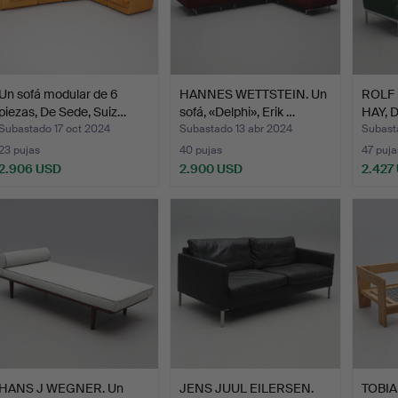
Un sofá modular de 6
HANNES WETTSTEIN. Un
ROLF H
piezas, De Sede, Suiz…
sofá, «Delphi», Erik …
HAY, 
Subastado 17 oct 2024
Subastado 13 abr 2024
Subast
23 pujas
40 pujas
47 puja
2.906 USD
2.900 USD
2.427
HANS J WEGNER. Un
JENS JUUL EILERSEN.
TOBIA