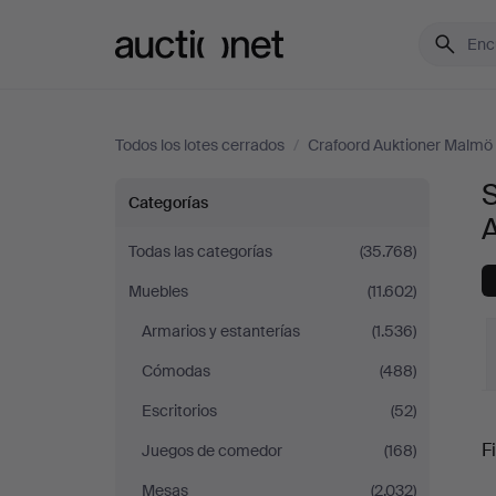
Auctionet.com
Todos los lotes cerrados
/
Crafoord Auktioner Malmö
S
Sofás
Categorías
y
Todas las categorías
(35.768)
Muebles
(11.602)
Conjuntos
Armarios y estanterías
(1.536)
de
Cómodas
(488)
sala
Escritorios
(52)
P
Fi
Juegos de comedor
(168)
en
Mesas
(2.032)