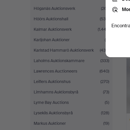
Höganäs Auktionsverk
(261)
Mos
Höörs Auktionshall
(539)
Encontra
Kalmar Auktionsverk
(1.447)
Karljohan Auktioner
(9)
Karlstad Hammarö Auktionsverk
(436)
Laholms Auktionskammare
(333)
Lawrences Auctioneers
(640)
Leiflers Auktionshus
(270)
Limhamns Auktionsbyrå
(73)
Lyme Bay Auctions
(5)
Lysekils Auktionsbyrå
(128)
Markus Auktioner
(19)