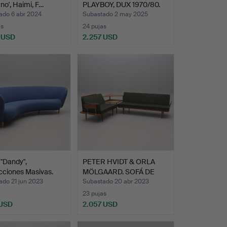
ano', Haimi, F…
PLAYBOY, DUX 1970/80.
ado 6 abr 2024
Subastado 2 may 2025
as
24 pujas
 USD
2.257 USD
"Dandy",
PETER HVIDT & ORLA
cciones Masivas.
MÖLGAARD. SOFÁ DE
ESQUI…
ado 21 jun 2023
Subastado 20 abr 2023
23 pujas
 USD
2.057 USD