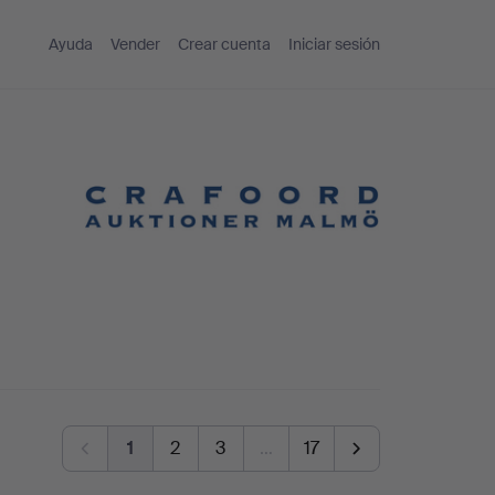
Ayuda
Vender
Crear cuenta
Iniciar sesión
1
2
3
…
17