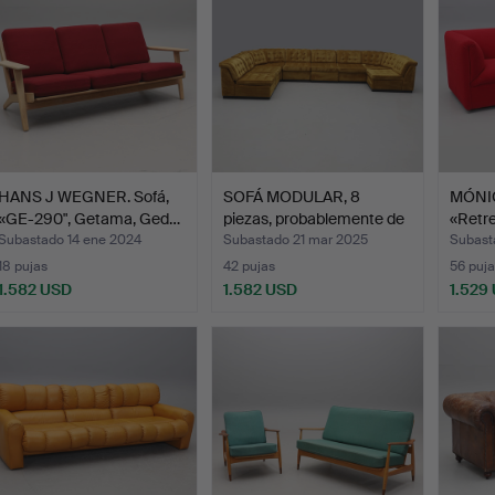
HANS J WEGNER. Sofá,
SOFÁ MODULAR, 8
MÓNIC
«GE-290", Getama, Ged…
piezas, probablemente de
«Retre
l…
Subastado 14 ene 2024
Subastado 21 mar 2025
Subast
18 pujas
42 pujas
56 puja
1.582 USD
1.582 USD
1.529