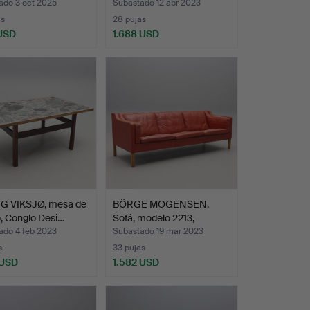
ado 3 oct 2025
Subastado 12 abr 2023
as
28 pujas
 USD
1.688 USD
G VIKSJØ, mesa de
BÖRGE MOGENSEN.
, Conglo Desi…
Sofá, modelo 2213,
Frederi…
ado 4 feb 2023
Subastado 19 mar 2023
s
33 pujas
 USD
1.582 USD