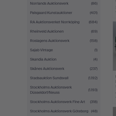
Norrlands Auktionsverk
(86)
Palsgaard Kunstauktioner
(401)
L
RA Auktionsverket Norrköping
(684)
s
Rheinveld Auktionen
(69)
Roslagens Auktionsverk
(158)
Sajab Vintage
(1)
Skandia Auktion
(4)
Skånes Auktionsverk
(237)
Stadsauktion Sundsvall
(1.192)
Stockholms Auktionsverk
(1.193)
Düsseldorf/Neuss
Stockholms Auktionsverk Fine Art
(318)
Stockholms Auktionsverk Göteborg
(48)