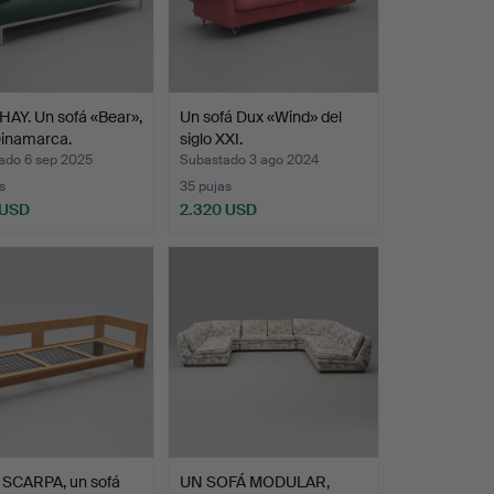
AY. Un sofá «Bear»,
Un sofá Dux «Wind» del
Dinamarca.
siglo XXI.
ado 6 sep 2025
Subastado 3 ago 2024
s
35 pujas
 USD
2.320 USD
 SCARPA, un sofá
UN SOFÁ MODULAR,