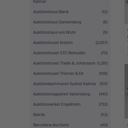
Kalmar
Auktionshaus Blank
(12)
Auktionshaus Dannenberg
(6)
Auktionshaus von Brühl
(9)
Auktionshuset Kolonn
(2.057)
Auktionshuset STO Bohuslän
(70)
Auktionshuset Thelin & Johansson
(1.281)
Auktionshuset Thörner & Ek
(198)
Auktionskammaren Sydost Kalmar
(107)
Auktionsmagasinet Vänersborg
(461)
Auktionsverket Engelholm
(732)
Balclis
(52)
Barcelona Auctions
(40)