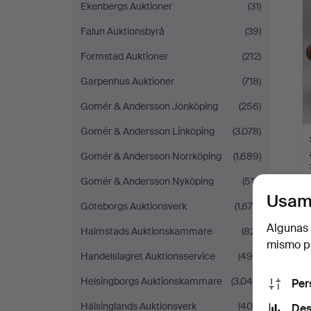
Ekenbergs Auktioner
(31)
Falun Auktionsbyrå
(39)
Formstad Auktioner
(212)
Garpenhus Auktioner
(718)
Gomér & Andersson Jönköping
(256)
Gomér & Andersson Linköping
(3.078)
Gomér & Andersson Norrköping
(1.689)
Gomér & Andersson Nyköping
(517)
Usam
Göteborgs Auktionsverk
(1.678)
Algunas 
Halmstads Auktionskammare
(821)
mismo pu
Handelslagret Auktionsservice
(490)
Helsingborgs Auktionskammare
(3.040)
Per
Hälsinglands Auktionsverk
(408)
Des