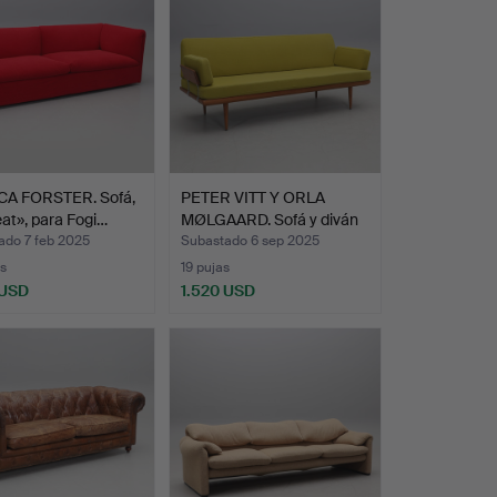
A FORSTER. Sofá,
PETER VITT Y ORLA
at», para Fogi…
MØLGAARD. Sofá y diván
«…
ado 7 feb 2025
Subastado 6 sep 2025
s
19 pujas
 USD
1.520 USD