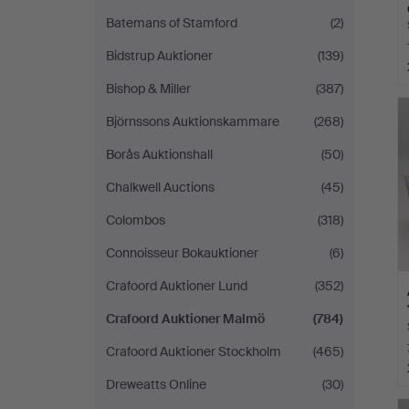
Batemans of Stamford
(2)
Bidstrup Auktioner
(139)
Bishop & Miller
(387)
Björnssons Auktionskammare
(268)
Borås Auktionshall
(50)
Chalkwell Auctions
(45)
Colombos
(318)
Connoisseur Bokauktioner
(6)
Crafoord Auktioner Lund
(352)
Crafoord Auktioner Malmö
(784)
Crafoord Auktioner Stockholm
(465)
Dreweatts Online
(30)