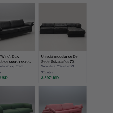
"Wind", Dux,
Un sofá modular de De
do de cuero negro…
Sede, Suiza, años 70.
ado 20 sep 2023
Subastado 26 oct 2023
s
32 pujas
 USD
3.397 USD