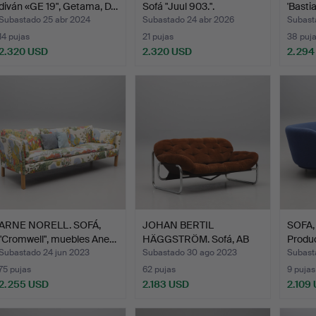
diván «GE 19", Getama, D…
Sofá "Juul 903.".
'Basti
Subastado 25 abr 2024
Subastado 24 abr 2026
Subast
14 pujas
21 pujas
38 puj
2.320 USD
2.320 USD
2.294
ARNE NORELL. SOFÁ,
JOHAN BERTIL
SOFA, 
"Cromwell", muebles Ane…
HÄGGSTRÖM. Sofá, AB
Produ
Swed-Form…
Subastado 24 jun 2023
Subastado 30 ago 2023
Subast
75 pujas
62 pujas
9 pujas
2.255 USD
2.183 USD
2.109