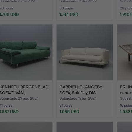
Subastado 7 ene 2023
Subastado 17 dic 2022
Subast
20 pujas
30 pujas
28 puj
1.769 USD
1.744 USD
1.740
ote
eleccionado
KENNETH BERGENBLAD.
GABRIELLE JANGEBY.
ERLIN
SOFÁ/DIVÁN,
SOFÁ, Soft Day, DIS.
centro
«Enmascara…
Subastado 23 ago 2024
Subastado 19 jun 2024
Subast
41 pujas
31 pujas
16 puja
1.687 USD
1.635 USD
1.582