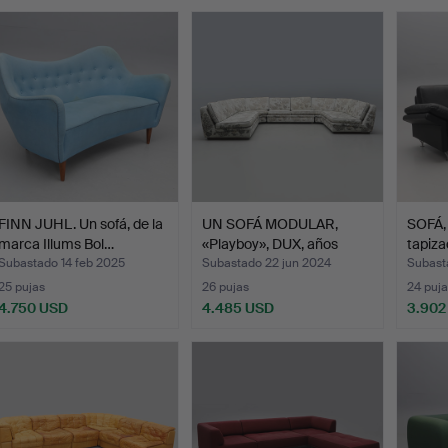
emate
FINN JUHL. Un sofá, de la
UN SOFÁ MODULAR,
SOFÁ, 
marca Illums Bol…
«Playboy», DUX, años
tapiza
70/8…
Subastado 14 feb 2025
Subastado 22 jun 2024
Subast
25 pujas
26 pujas
24 puja
4.750 USD
4.485 USD
3.902