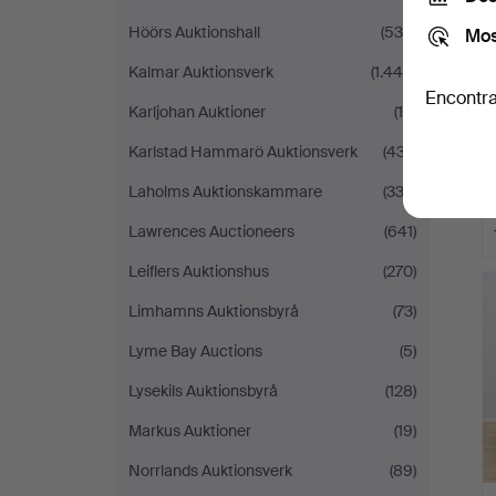
Höörs Auktionshall
(539)
Mos
Kalmar Auktionsverk
(1.448)
Encontra
Karljohan Auktioner
(10)
Karlstad Hammarö Auktionsverk
(437)
Laholms Auktionskammare
(333)
Lawrences Auctioneers
(641)
Leiflers Auktionshus
(270)
Limhamns Auktionsbyrå
(73)
Lyme Bay Auctions
(5)
Lysekils Auktionsbyrå
(128)
Markus Auktioner
(19)
Norrlands Auktionsverk
(89)