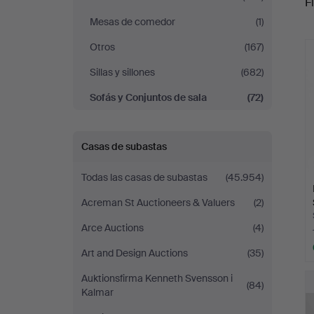
Fi
Stockholms
Mesas de comedor
(1)
r
Auktionsverk
Otros
(167)
Sillas y sillones
(682)
Helsinki
Sofás y Conjuntos de sala
(72)
Casas de subastas
Todas las casas de subastas
(45.954)
Acreman St Auctioneers & Valuers
(2)
Arce Auctions
(4)
Art and Design Auctions
(35)
Auktionsfirma Kenneth Svensson i
(84)
Kalmar