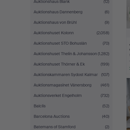
Auktionshaus Blank
(12)
Auktionshaus Dannenberg
(6)
Auktionshaus von Brühl
(9)
Auktionshuset Kolonn
(2.058)
Auktionshuset STO Bohuslän
(70)
Auktionshuset Thelin & Johansson
(1.282)
Auktionshuset Thörner & Ek
(199)
Auktionskammaren Sydost Kalmar
(107)
Auktionsmagasinet Vänersborg
(461)
Auktionsverket Engelholm
(732)
Balclis
(52)
Barcelona Auctions
(40)
Batemans of Stamford
(2)