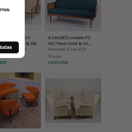
rnos.
N FABRICIUS Y
A DAGBED, modelo FD
N KASTHOLM. Kill
451, Peter Hvidt & Orl…
 todas
ado 23 nov 2025
Subastado 13 ago 2024
s
10 pujas
 USD
1.039 USD