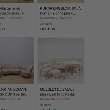
Gustaviansk,
RUNAR ENGBLOM. SOFÁ.
ante de sillas Jo…
Boman, a principios d…
ado 21 may 2023
Subastado 27 nov 2023
s
30 pujas
USD
1.671 USD
-JOHAN BOMAN.
MUEBLES DE SALA, 8
GROUP, 3 partes,
piezas, estilo gustavia…
ado 3 jun 2023
Subastado 5 abr 2023
15 pujas
 USD
1.437 USD