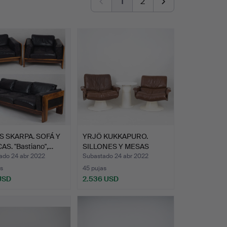
1
2
S SKARPA. SOFÁ Y
YRJÖ KUKKAPURO.
AS. "Bastiano",…
SILLONES Y MESAS
"Saturno"…
ado 24 abr 2022
Subastado 24 abr 2022
s
45 pujas
 USD
2.536 USD