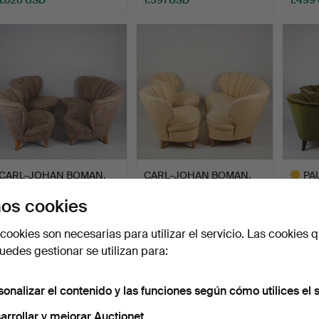
CARL-JOHAN BOMAN.
CARL-JOHAN BOMAN.
PA
Un conjunto de sofás de …
Un juego de sofás de 3 p…
ATRIB
os cookies
de so
Subastado 12 feb 2025
Subastado 28 nov 2025
Subast
8 pujas
6 pujas
13 puja
cookies son necesarias para utilizar el servicio. Las cookies q
1.383 USD
1.383 USD
1.325
edes gestionar se utilizan para:
Lote
selecci
sonalizar el contenido y las funciones según cómo utilices el s
arrollar y mejorar Auctionet.