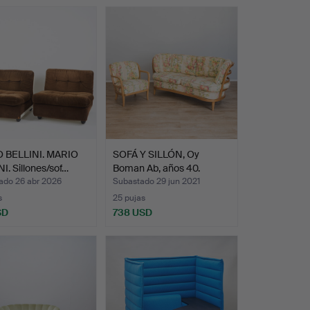
 BELLINI. MARIO
SOFÁ Y SILLÓN, Oy
I. Sillones/sof…
Boman Ab, años 40.
ado 26 abr 2026
Subastado 29 jun 2021
s
25 pujas
SD
738 USD