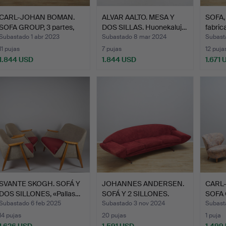
CARL-JOHAN BOMAN.
ALVAR AALTO. MESA Y
SOFA, 
SOFA GROUP, 3 partes,
DOS SILLAS. Huonekaluj…
fabric
Bo…
Subastado 1 abr 2023
Subastado 8 mar 2024
Subast
11 pujas
7 pujas
12 puja
1.844 USD
1.844 USD
1.671 
SVANTE SKOGH. SOFÁ Y
JOHANNES ANDERSEN.
CARL
DOS SILLONES, «Pallas…
SOFÁ Y 2 SILLONES.
SOFA 
«Cap…
Bo…
Subastado 6 feb 2025
Subastado 3 nov 2024
Subast
14 pujas
20 pujas
1 puja
1.626 USD
1.591 USD
1.499