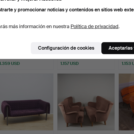
trarte y promocionar noticias y contenidos en sitios web exte
rás más información en nuestra
Política de privacidad
.
ARNE JACOBSEN. MESA
PREBEN FABRICIUS Y
PREBE
Y 3 SILLAS, Y LÁMPARA …
JORGEN KASTHOLM. Kill
JORGE
Configuración de cookies
Aceptarlas
I…
I…
Subastado 28 nov 2021
Subastado 17 nov 2025
Subast
17 pujas
13 pujas
34 puja
1.359 USD
1.157 USD
1.153