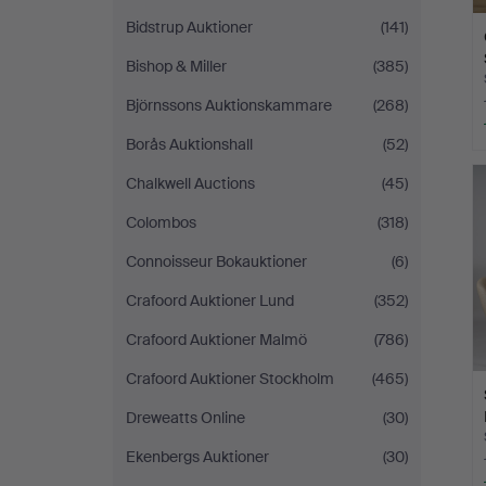
Bidstrup Auktioner
(141)
Bishop & Miller
(385)
Björnssons Auktionskammare
(268)
Borås Auktionshall
(52)
Chalkwell Auctions
(45)
Colombos
(318)
Connoisseur Bokauktioner
(6)
Crafoord Auktioner Lund
(352)
Crafoord Auktioner Malmö
(786)
Crafoord Auktioner Stockholm
(465)
Dreweatts Online
(30)
Ekenbergs Auktioner
(30)