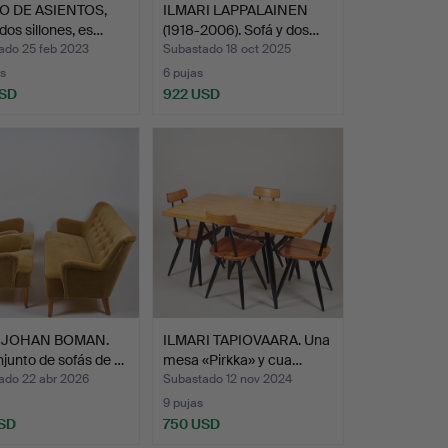
 DE ASIENTOS,
ILMARI LAPPALAINEN
 dos sillones, es…
(1918-2006). Sofá y dos…
ado 25 feb 2023
Subastado 18 oct 2025
s
6 pujas
USD
922 USD
-JOHAN BOMAN.
ILMARI TAPIOVAARA. Una
junto de sofás de …
mesa «Pirkka» y cua…
ado 22 abr 2026
Subastado 12 nov 2024
9 pujas
SD
750 USD