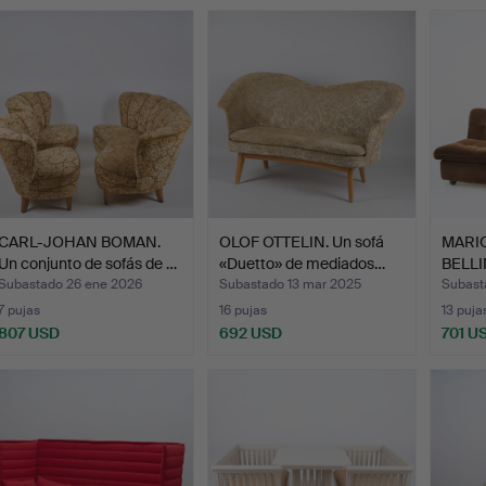
CARL-JOHAN BOMAN.
OLOF OTTELIN. Un sofá
MARIO
Un conjunto de sofás de …
«Duetto» de mediados…
BELLIN
Subastado 26 ene 2026
Subastado 13 mar 2025
Subast
7 pujas
16 pujas
13 puja
807 USD
692 USD
701 U