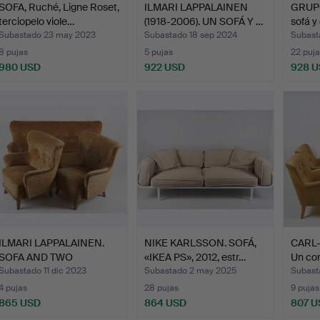
SOFA, Ruché, Ligne Roset,
ILMARI LAPPALAINEN
GRUPO
terciopelo viole…
(1918-2006). UN SOFÁ Y …
sofá y
Subastado 23 may 2023
Subastado 18 sep 2024
Subast
8 pujas
5 pujas
22 puja
980 USD
922 USD
928 
ILMARI LAPPALAINEN.
NIKE KARLSSON. SOFÁ,
CARL
SOFA AND TWO
«IKEA PS», 2012, estr…
Un con
ARMCHAIRS…
Subastado 11 dic 2023
Subastado 2 may 2025
Subast
4 pujas
28 pujas
9 pujas
865 USD
864 USD
807 U