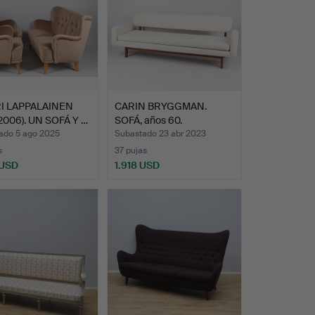
I LAPPALAINEN
CARIN BRYGGMAN.
-2006). UN SOFÁ Y …
SOFÁ, años 60.
ado 5 ago 2025
Subastado 23 abr 2023
s
37 pujas
 USD
1.918 USD