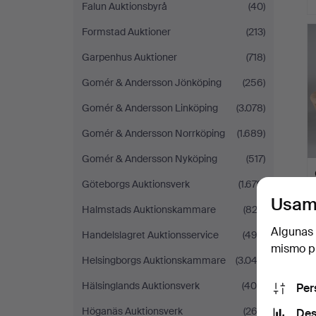
Falun Auktionsbyrå
(40)
Formstad Auktioner
(213)
Garpenhus Auktioner
(718)
Gomér & Andersson Jönköping
(256)
Gomér & Andersson Linköping
(3.078)
Gomér & Andersson Norrköping
(1.689)
Gomér & Andersson Nyköping
(517)
Göteborgs Auktionsverk
(1.679)
Usam
Halmstads Auktionskammare
(822)
Algunas 
Handelslagret Auktionsservice
(492)
mismo pu
Helsingborgs Auktionskammare
(3.043)
Hälsinglands Auktionsverk
(408)
Per
Höganäs Auktionsverk
(262)
Des