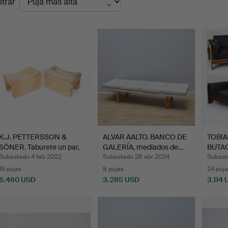
ltrar
de
emate
K.J. PETTERSSON &
ALVAR AALTO. BANCO DE
TOBIA
SÖNER. Taburete un par,
GALERÍA, mediados de…
BUTAC
…
Subastado 4 feb 2022
Subastado 28 abr 2024
Subast
19 pujas
8 pujas
24 puja
6.460 USD
3.285 USD
3.114