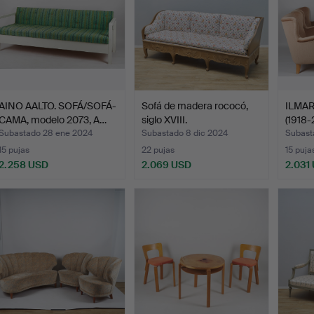
AINO AALTO. SOFÁ/SOFÁ-
Sofá de madera rococó,
ILMAR
CAMA, modelo 2073, A…
siglo XVIII.
(1918
Subastado 28 ene 2024
Subastado 8 dic 2024
Subast
15 pujas
22 pujas
15 puja
2.258 USD
2.069 USD
2.031