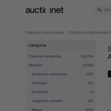
Auctionet.com
Todos los lotes cerrados
/
Stockholms Auktionsverk H
Sofás
Categorías
S
y
A
Todas las categorías
(18.234)
Muebles
(1.548)
Conjuntos
Armarios y estanterías
(221)
de
Cómodas
(47)
sala
Escritorios
(7)
Juegos de comedor
(18)
en
P
Mesas
(333)